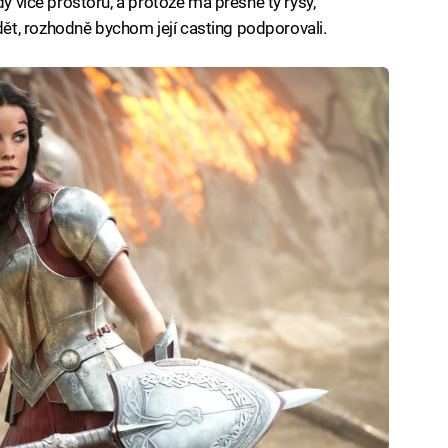
dy více prostoru, a protože má přesně ty rysy,
t, rozhodně bychom její casting podporovali.