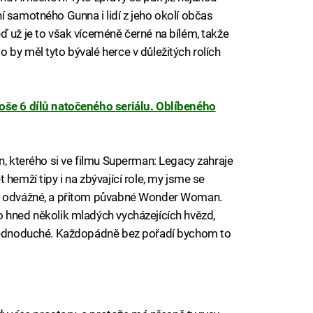
í samotného Gunna i lidí z jeho okolí občas
ď už je to však víceméně černé na bílém, takže
 by měl tyto bývalé herce v důležitých rolích
oše 6 dílů natočeného seriálu. Oblíbeného
n, kterého si ve filmu Superman: Legacy zahraje
hemží tipy i na zbývající role, my jsme se
ky odvážné, a přitom půvabné Wonder Woman.
 hned několik mladých vycházejících hvězd,
 jednoduché. Každopádně bez pořadí bychom to