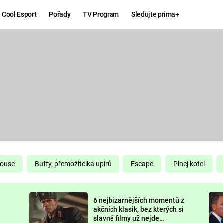
Cool Esport
Pořady
TV Program
Sledujte prima+
Hry
Zábava
MAFIA
ZÁBAVN
GALERI
GTA 6
NEJLEP
KINGDOM
KOMEDI
COME:
DELIVERANCE
CHUCK
House
Buffy, přemožitelka upírů
Escape
Plnej kotel
NORRIS
ESPORT
6 nejbizarnějších momentů z
DEADP
akčních klasik, bez kterých si
slavné filmy už nejde