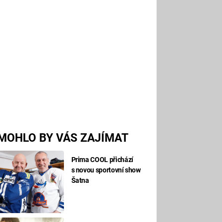
MOHLO BY VÁS ZAJÍMAT
Prima COOL přichází
s novou sportovní show
Šatna