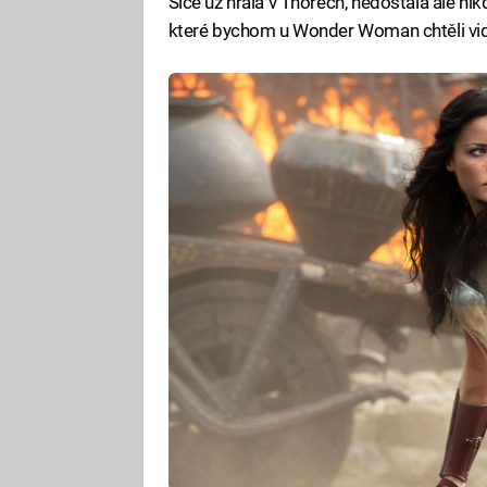
Sice už hrála v Thorech, nedostala ale nik
které bychom u Wonder Woman chtěli vidě