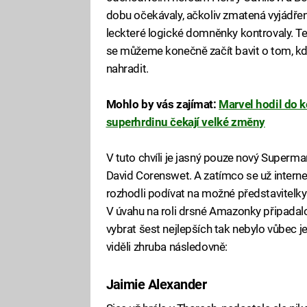
dobu očekávaly, ačkoliv zmatená vyjádřen
leckteré logické domněnky kontrovaly. Te
se můžeme konečně začít bavit o tom, kdo
nahradit.
Mohlo by vás zajímat:
Marvel hodil do k
superhrdinu čekají velké změny
V tuto chvíli je jasný pouze nový Superma
David Corenswet. A zatímco se už internet 
rozhodli podívat na možné představitel
V úvahu na roli drsné Amazonky připadalo
vybrat šest nejlepších tak nebylo vůbec
viděli zhruba následovně:
Jaimie Alexander