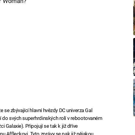
er Woman?
e se zbývající hlavní hvězdy DC univerza Gal
í do svých superhrdinských rolí v rebootovaném
Galaxie). Připojují se tak k již dříve
u Affleckovi. Tyto zprávy se pak již nějakou