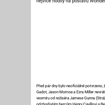
nejvíce hodily na postavu Wond
Před pár dny bylo neoficiálně potvrzeno, ž
Gadot, Jason Momoa a Ezra Miller nevrát
vesmíru od režiséra Jamese Gunna (Strážci 
odchodivším hercům Henry Cavillovi a Ben