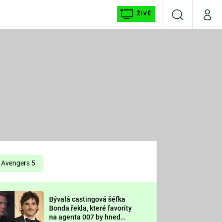
ŽIVĚ
Vyhledávání
Můj p
Prima+
É
CNN Prima NEWS
E
Prima FRESH
ŠÍ
Prima LIVING
E
Prima Ženy
Avengers 5
Prima LAJK
Bývalá castingová šéfka
OOL
Bonda řekla, které favority
Sledujte nás
na agenta 007 by hned