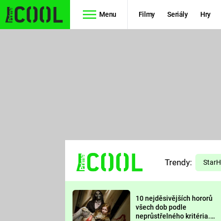
Menu
Filmy
Seriály
Hry
Seriály
Filmy
SIMPSONOVI
STAR WARS
HVĚZDNÁ
AVENGERS
BRÁNA
RYCHLE A
TEORIE
ZBĚSILE 10
Trendy:
VELKÉHO
Star
PREDÁTOR
TŘESKU
10 nejděsivějších hororů
FUTURAMA
všech dob podle
neprůstřelného kritéria.