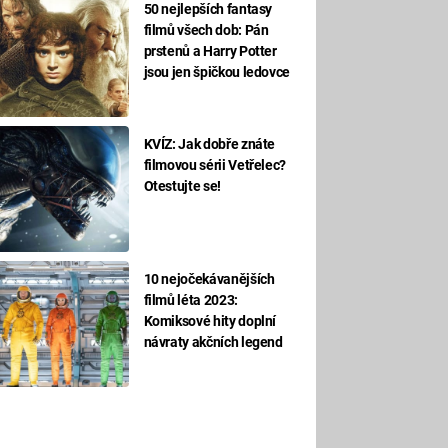
50 nejlepších fantasy
filmů všech dob: Pán
prstenů a Harry Potter
jsou jen špičkou ledovce
KVÍZ: Jak dobře znáte
filmovou sérii Vetřelec?
Otestujte se!
10 nejočekávanějších
filmů léta 2023:
Komiksové hity doplní
návraty akčních legend