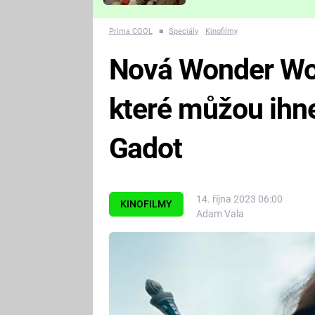
Které děsivé pecky vám
nejvíc zvednou tep?
Prima COOL
■
Speciály
Kinofilmy
Nová Wonder Wo
které můžou ihne
Gadot
14. října 2023 06:00
KINOFILMY
Adam Vala