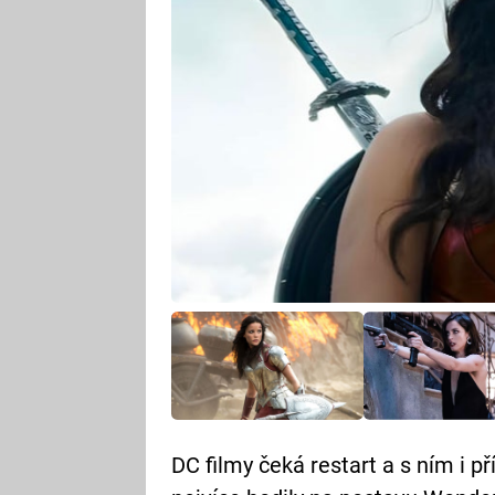
DC filmy čeká restart a s ním i p