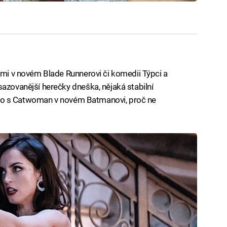
lemi v novém Blade Runnerovi či komedii Týpci a
sazovanější herečky dneška, nějaká stabilní
evyšlo s Catwoman v novém Batmanovi, proč ne