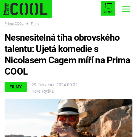
ŽIVĚ
Prima COOL
■
Filmy
STARHOUSE
BUFFY, PŘEMOŽITELKA UPÍRŮ
Trendy:
Nesnesitelná tíha obrovského
ESCAPE
PLNEJ KOTEL
AVENGERS 5
talentu: Ujetá komedie s
Nicolasem Cagem míří na Prima
COOL
Témata
29. července 2024 00:02
FILMY
Karel Ryška
Filmy
Seriály
Hry