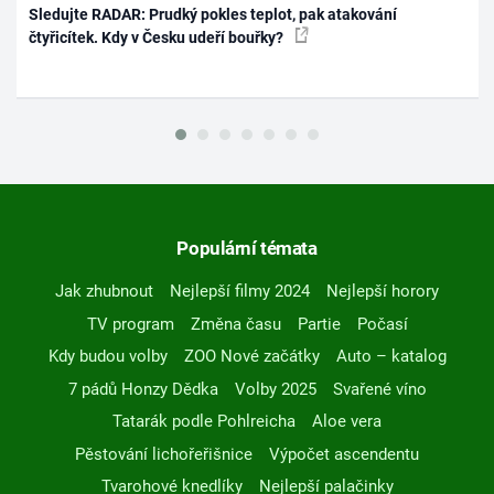
Sledujte RADAR: Prudký pokles teplot, pak atakování
čtyřicítek. Kdy v Česku udeří bouřky?
Populární témata
Jak zhubnout
Nejlepší filmy 2024
Nejlepší horory
TV program
Změna času
Partie
Počasí
Kdy budou volby
ZOO Nové začátky
Auto – katalog
7 pádů Honzy Dědka
Volby 2025
Svařené víno
Tatarák podle Pohlreicha
Aloe vera
Pěstování lichořeřišnice
Výpočet ascendentu
Tvarohové knedlíky
Nejlepší palačinky