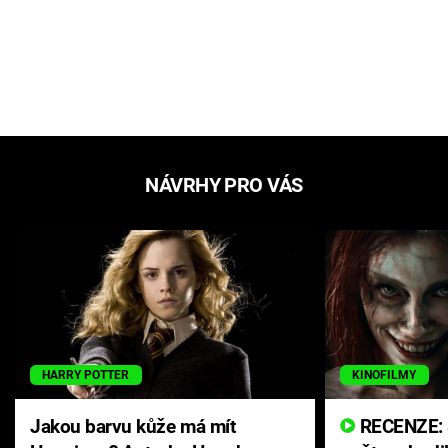
NÁVRHY PRO VÁS
HARRY POTTER
KINOFILMY
Jakou barvu kůže má mít
RECENZE: Smrtelné zlo se