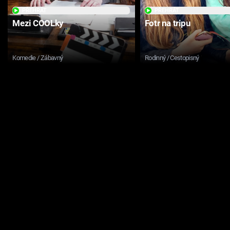
PŘEHRÁT
PŘEHRÁT
Mezi COOLky
Fotr na tripu
Komedie / Zábavný
Rodinný / Cestopisný