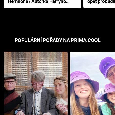
Hermiona? Autorka Harryho
opět probudi
Pottera přišla s ráznou
přichází s n
odpovědí
hororovou n
POPULÁRNÍ POŘADY NA PRIMA COOL