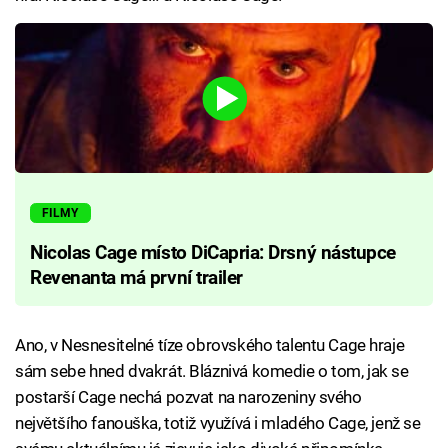
FILMY
Nicolas Cage místo DiCapria: Drsný nástupce
Revenanta má první trailer
Ano, v Nesnesitelné tíze obrovského talentu Cage hraje
sám sebe hned dvakrát. Bláznivá komedie o tom, jak se
postarší Cage nechá pozvat na narozeniny svého
největšího fanouška, totiž využívá i mladého Cage, jenž se