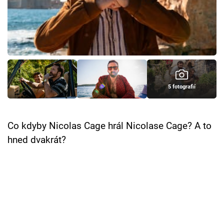
Cool Esport
Pořady
TV Program
Sledujte prima+
5 fotografií
Přihlášení
Co kdyby Nicolas Cage hrál Nicolase Cage? A to
hned dvakrát?
Sledujte nás