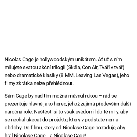
Nicolas Cage je hollywoodským unikátem. Ať už s ním
milujete svatou akční trilogii (Skála, Con Air, Tváří v tvář)
nebo dramatické klasiky (8 MM, Leaving Las Vegas), jeho
filmy zkrátka nelze přehlédnout.
Sám Cage by nad tím možná mávnul rukou – rád se
prezentuje hlavně jako herec, jehož zajímá především další
náročná role. Naštěstí si to však uvědomil do té míry, aby
se nechal ukecat do projektu, který v podstatě nemá
obdoby. Do filmu, který od Nicolase Cage požaduje, aby
hrál Nicolase Cage… a Nicolase Cage!