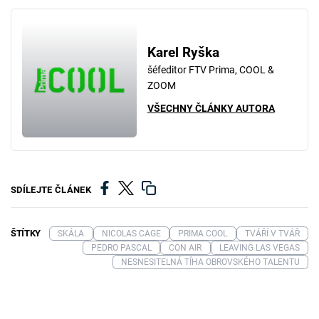
Karel Ryška
šéfeditor FTV Prima, COOL &
ZOOM
VŠECHNY ČLÁNKY AUTORA
SDÍLEJTE ČLÁNEK
ŠTÍTKY
SKÁLA
NICOLAS CAGE
PRIMA COOL
TVÁŘÍ V TVÁŘ
PEDRO PASCAL
CON AIR
LEAVING LAS VEGAS
NESNESITELNÁ TÍHA OBROVSKÉHO TALENTU