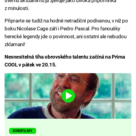
svému aktuálnímu já zjevuje jako divoká připomínka
z minulosti.
Připravte se tudíž na hodně netradiční podívanou, v níž po
boku Nicolase Cage září i Pedro Pascal. Pro fanoušky
herecké legendy jde o povinnost, ani ostatní ale nebudou
zklamaní!
Nesnesitelná tíha obrovského talentu začíná na Prima
COOL v pátek ve 20.15.
KINOFILMY