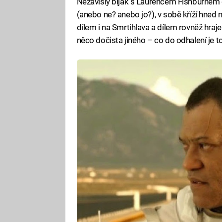
Nezávislý biják s Laurencem Fishburnem o 
(anebo ne? anebo jo?), v sobě kříží hned 
dílem i na Smrtihlava a dílem rovněž hraj
něco dočista jiného – co do odhalení je t