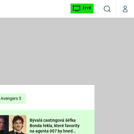
ŽIVĚ
Vyhledávání
Můj p
Prima+
É
CNN Prima NEWS
E
Prima FRESH
ŠÍ
Prima LIVING
E
Prima Ženy
Avengers 5
Prima LAJK
Bývalá castingová šéfka
OOL
Bonda řekla, které favority
Sledujte nás
na agenta 007 by hned