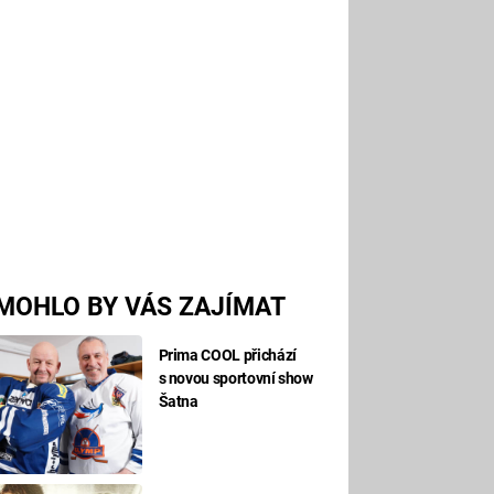
MOHLO BY VÁS ZAJÍMAT
Prima COOL přichází
s novou sportovní show
Šatna