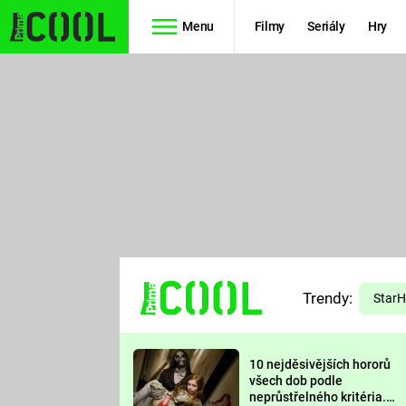
Menu
Filmy
Seriály
Hry
Seriály
Filmy
SIMPSONOVI
STAR WARS
HVĚZDNÁ
AVENGERS
BRÁNA
RYCHLE A
TEORIE
ZBĚSILE 10
Trendy:
VELKÉHO
Star
PREDÁTOR
TŘESKU
10 nejděsivějších hororů
FUTURAMA
všech dob podle
neprůstřelného kritéria.