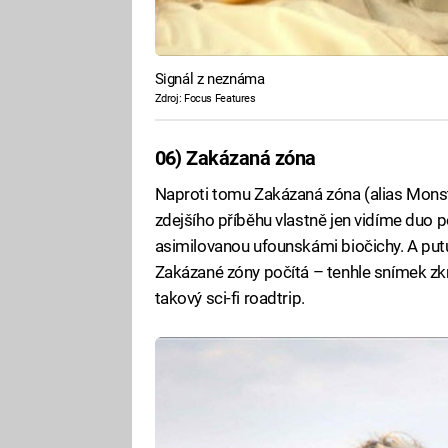
Signál z neznáma
Zdroj: Focus Features
06) Zakázaná zóna
Naproti tomu Zakázaná zóna (alias Monst
zdejšího příběhu vlastně jen vidíme duo 
asimilovanou ufounskámi biočichy. A putuj
Zakázané zóny počítá – tenhle snímek zkrá
takový sci-fi roadtrip.