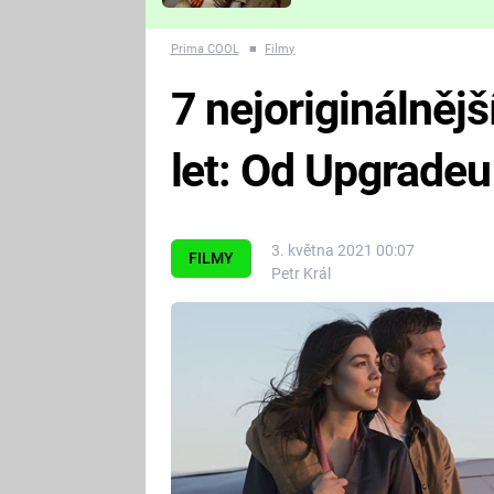
Které děsivé pecky vám
nejvíc zvednou tep?
Prima COOL
■
Filmy
7 nejoriginálnějš
let: Od Upgradeu
3. května 2021 00:07
FILMY
Petr Král