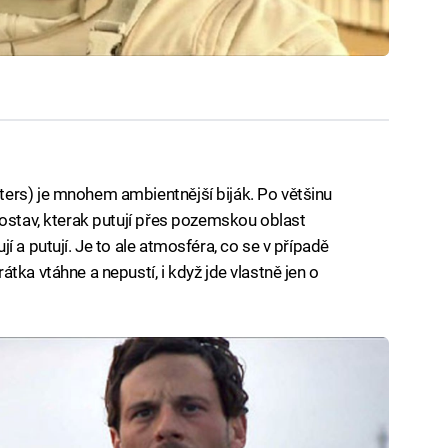
ers) je mnohem ambientnější biják. Po většinu
postav, kterak putují přes pozemskou oblast
í a putují. Je to ale atmosféra, co se v případě
tka vtáhne a nepustí, i když jde vlastně jen o