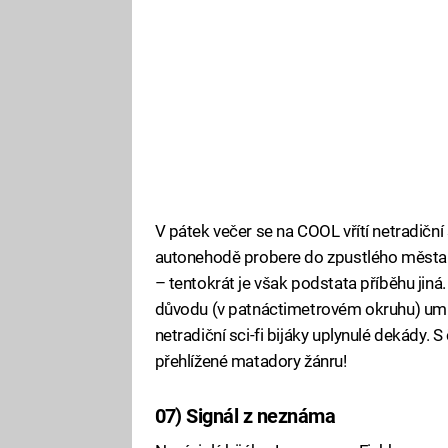
V pátek večer se na COOL vřítí netradiční 
autonehodě probere do zpustlého města 
– tentokrát je však podstata příběhu jiná
důvodu (v patnáctimetrovém okruhu) umíra
netradiční sci-fi bijáky uplynulé dekády. 
přehlížené matadory žánru!
07) Signál z neznáma