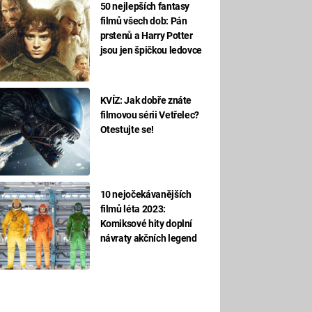
50 nejlepších fantasy
filmů všech dob: Pán
prstenů a Harry Potter
jsou jen špičkou ledovce
KVÍZ: Jak dobře znáte
filmovou sérii Vetřelec?
Otestujte se!
10 nejočekávanějších
filmů léta 2023:
Komiksové hity doplní
návraty akčních legend