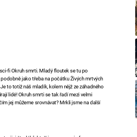
sci-fi Okruh smrti. Mladý floutek se tu po
podobně jako třeba na počátku Živých mrtvých
. Je to totiž náš mladík, kolem nějž ze záhadného
jí lidé! Okruh smrti se tak řadí mezi velmi
S čím jej můžeme srovnávat? Mrkli jsme na další