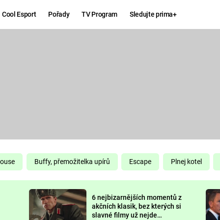
Cool Esport
Pořady
TV Program
Sledujte prima+
Hry
Zábava
MAFIA
ZÁBAVN
GALERI
GTA 6
NEJLEP
KINGDOM
KOMEDI
COME:
DELIVERANCE
CHUCK
House
Buffy, přemožitelka upírů
Escape
Plnej kotel
NORRIS
ESPORT
6 nejbizarnějších momentů z
DEADP
akčních klasik, bez kterých si
slavné filmy už nejde