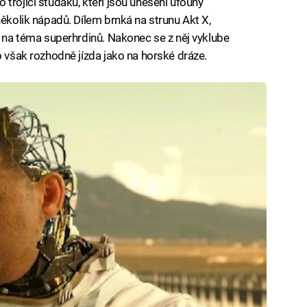
trojici študáků, kteří jsou uneseni ufouny
několik nápadů. Dílem brnká na strunu Akt X,
e na téma superhrdinů. Nakonec se z něj vyklube
o však rozhodně jízda jako na horské dráze.