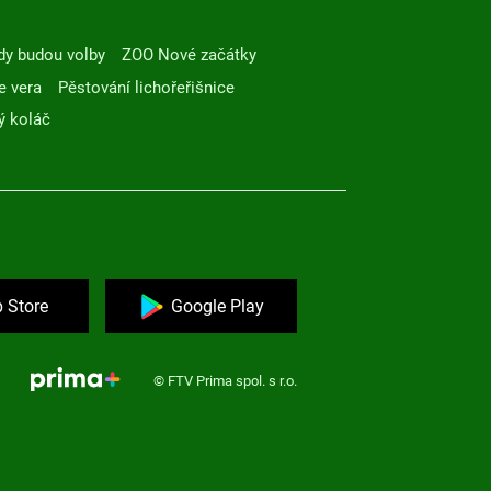
dy budou volby
ZOO Nové začátky
e vera
Pěstování lichořeřišnice
ý koláč
 Store
Google Play
© FTV Prima spol. s r.o.