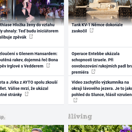
thiase Hložka ženy do vztahu
Tank KV-1 Němce dokonale
dy uhnaly: Teď budu iniciátorem
zaskočil
 slibuje zpěvák
zloučení s Glenem Hansardem:
Operace Entebbe ukázala
outěná rakev, dojemná řeč Bona
schopnosti Izraele. Při
zpěv Irglové s Vedderem
osvobozování rukojmích padl br
premiéra
ta a Jirka z AYTO spolu zkouší
Video zachytilo výzkumníka na
let. Válise mrzí, že ukázal
okraji lávového jezera. Je to jak
atné stránky
pohled do Slunce, hlásil vzruše