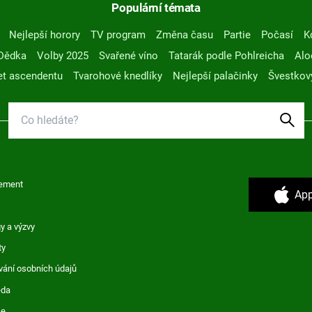
Populární témata
Nejlepší horory
TV program
Změna času
Partie
Počasí
K
Dědka
Volby 2025
Svařené víno
Tatarák podle Pohlreicha
Alo
t ascendentu
Tvarohové knedlíky
Nejlepší palačinky
Švestkov
ement
App
y a výzvy
ty
vání osobních údajů
ěda
ce