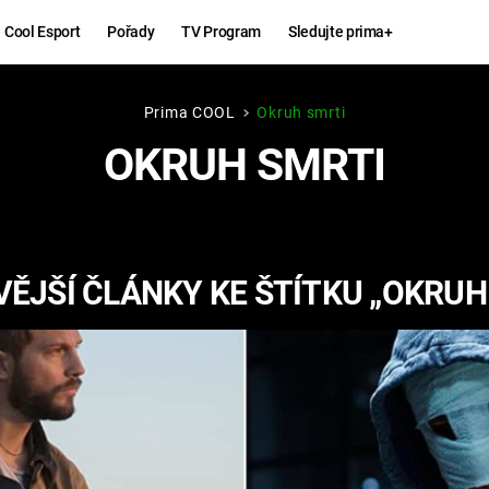
Cool Esport
Pořady
TV Program
Sledujte prima+
Prima COOL
Okruh smrti
Hry
Zábava
OKRUH SMRTI
MAFIA
ZÁBAVN
GALERI
GTA 6
NEJLEP
ĚJŠÍ ČLÁNKY KE ŠTÍTKU „OKRUH
KINGDOM
KOMEDI
COME:
DELIVERANCE
CHUCK
NORRIS
ESPORT
DEADP