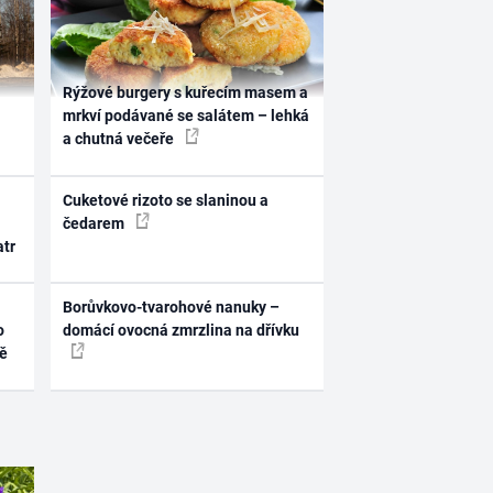
Rýžové burgery s kuřecím masem a
mrkví podávané se salátem – lehká
a chutná večeře
Cuketové rizoto se slaninou a
čedarem
atr
Borůvkovo-tvarohové nanuky –
o
domácí ovocná zmrzlina na dřívku
ně