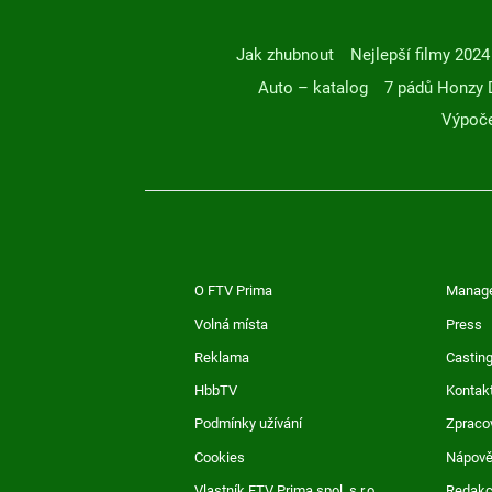
Jak zhubnout
Nejlepší filmy 2024
Auto – katalog
7 pádů Honzy 
Výpoče
O FTV Prima
Manag
Volná místa
Press
Reklama
Casting
HbbTV
Kontak
Podmínky užívání
Zpraco
Cookies
Nápov
Vlastník FTV Prima spol. s r.o.
Redak