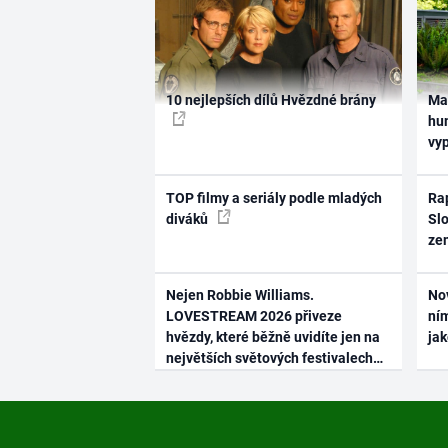
10 nejlepších dílů Hvězdné brány
Ma
hum
vy
TOP filmy a seriály podle mladých
Rap
diváků
Slo
ze
Nejen Robbie Williams.
No
LOVESTREAM 2026 přiveze
ním
hvězdy, které běžně uvidíte jen na
ja
největších světových festivalech