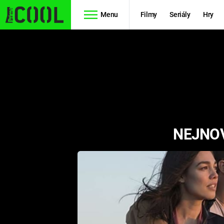
Menu
Filmy
Seriály
Hry
Seriály
Filmy
SIMPSONOVI
STAR WARS
HVĚZDNÁ
AVENGERS
BRÁNA
NEJNOV
RYCHLE A
TEORIE
ZBĚSILE 10
VELKÉHO
PREDÁTOR
TŘESKU
FUTURAMA