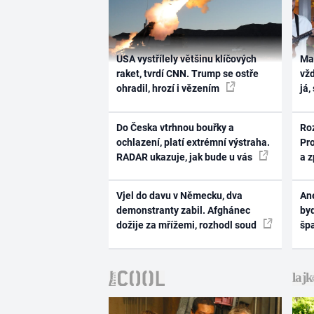
USA vystřílely většinu klíčových
Ma
raket, tvrdí CNN. Trump se ostře
vž
ohradil, hrozí i vězením
já,
Do Česka vtrhnou bouřky a
Ro
ochlazení, platí extrémní výstraha.
Pr
RADAR ukazuje, jak bude u vás
a 
Vjel do davu v Německu, dva
Ane
demonstranty zabil. Afghánec
byd
dožije za mřížemi, rozhodl soud
šp