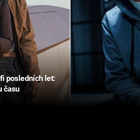
fi posledních let:
u času