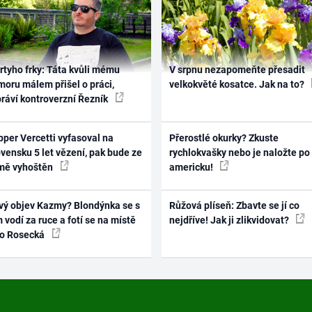
rtyho frky: Táta kvůli mému
V srpnu nezapomeňte přesadit
oru málem přišel o práci,
velkokvěté kosatce. Jak na to?
práví kontroverzní Řezník
per Vercetti vyfasoval na
Přerostlé okurky? Zkuste
vensku 5 let vězení, pak bude ze
rychlokvašky nebo je naložte po
mě vyhoštěn
americku!
vý objev Kazmy? Blondýnka se s
Růžová plíseň: Zbavte se jí co
 vodí za ruce a fotí se na místě
nejdříve! Jak ji zlikvidovat?
ko Rosecká