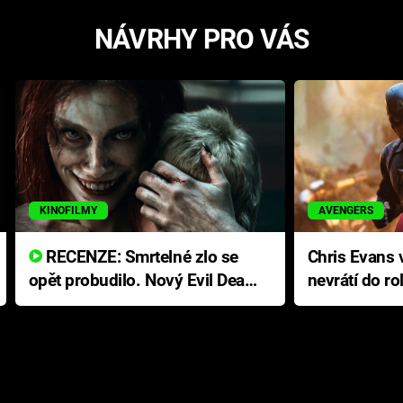
NÁVRHY PRO VÁS
KINOFILMY
AVENGERS
RECENZE: Smrtelné zlo se
Chris Evans v
opět probudilo. Nový Evil Dead
nevrátí do ro
přichází s neodolatelnou
Ameriky
hororovou nabídkou