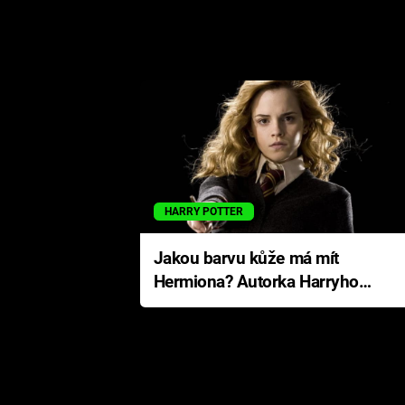
HARRY POTTER
Jakou barvu kůže má mít
Hermiona? Autorka Harryho
Pottera přišla s ráznou
odpovědí