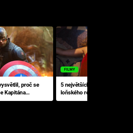
FILMY
ysvětlil, proč se
5 největších propadáků
le Kapitána
loňského roku: Disney na
jediné katastrofě prodělal 200
milionů dolarů