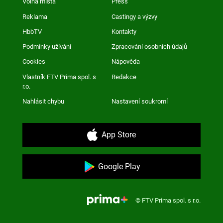
Volná místa
Press
Reklama
Castingy a výzvy
HbbTV
Kontakty
Podmínky užívání
Zpracování osobních údajů
Cookies
Nápověda
Vlastník FTV Prima spol. s
Redakce
r.o.
Nahlásit chybu
Nastavení soukromí
App Store
Google Play
© FTV Prima spol. s r.o.