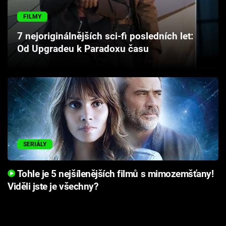
Cool Esport
FILMY
Pořady
7 nejoriginálnějších sci-fi posledních let:
Od Upgradeu k Paradoxu času
TV Program
Sledujte prima+
Přihlášení
SERIÁLY
Sledujte nás
Tohle je 5 nejšílenějších filmů s mimozemšťany!
Viděli jste je všechny?