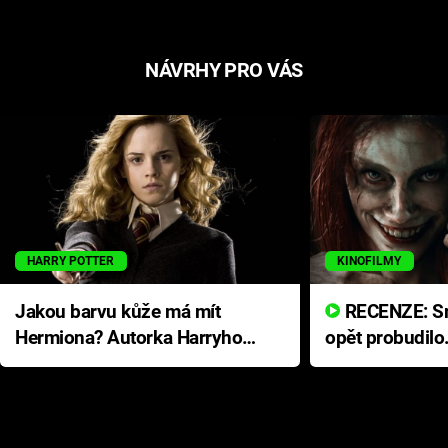
NÁVRHY PRO VÁS
HARRY POTTER
KINOFILMY
Jakou barvu kůže má mít
RECENZE: Smrtelné zlo se
Hermiona? Autorka Harryho
opět probudilo
Pottera přišla s ráznou
přichází s neo
odpovědí
hororovou nab