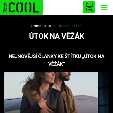
ŽIVĚ
STARHOUSE
BUFFY, PŘEMOŽITELKA UPÍRŮ
Trendy:
Prima COOL
Útok na věžák
ÚTOK NA VĚŽÁK
ESCAPE
PLNEJ KOTEL
AVENGERS 5
NEJNOVĚJŠÍ ČLÁNKY KE ŠTÍTKU „ÚTOK NA
VĚŽÁK“
Témata
Filmy
Seriály
Hry