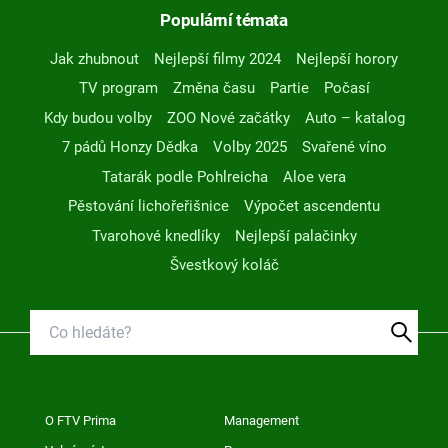
Populární témata
Jak zhubnout
Nejlepší filmy 2024
Nejlepší horory
TV program
Změna času
Partie
Počasí
Kdy budou volby
ZOO Nové začátky
Auto – katalog
7 pádů Honzy Dědka
Volby 2025
Svařené víno
Tatarák podle Pohlreicha
Aloe vera
Pěstování lichořeřišnice
Výpočet ascendentu
Tvarohové knedlíky
Nejlepší palačinky
Švestkový koláč
O FTV Prima
Management