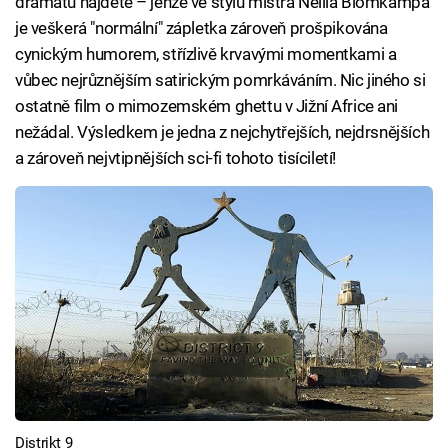
dramatu najdete – jenže ve stylu mistra Neilla Blomkampa
je veškerá "normální" zápletka zároveň prošpikována
cynickým humorem, střízlivě krvavými momentkami a
vůbec nejrůznějším satirickým pomrkáváním. Nic jiného si
ostatně film o mimozemském ghettu v Jižní Africe ani
nežádal. Výsledkem je jedna z nejchytřejších, nejdrsnějších
a zároveň nejvtipnějších sci-fi tohoto tisíciletí!
Distrikt 9