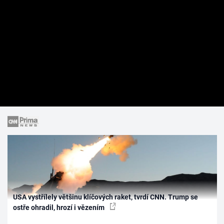
USA vystřílely většinu klíčových raket, tvrdí CNN. Trump se
ostře ohradil, hrozí i vězením