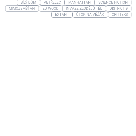
BÍLÝ DŮM
VETŘELEC
MANHATTAN
SCIENCE FICTION
MIMOZEMŠŤAN
ED WOOD
INVAZE ZLODĚJŮ TĚL
DISTRICT 9
EXTANT
ÚTOK NA VĚŽÁK
CRITTERS