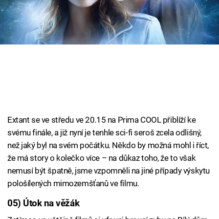
Cool Esport
Pořady
TV Program
Sledujte prima+
Přihlášení
Extant se ve středu ve 20.15 na Prima COOL přiblíží ke
svému finále, a již nyní je tenhle sci-fi seroš zcela odlišný,
než jaký byl na svém počátku. Někdo by možná mohl i říct,
Sledujte nás
že má story o kolečko více – na důkaz toho, že to však
nemusí být špatně, jsme vzpomněli na jiné případy výskytu
pološílených mimozemšťanů ve filmu.
05) Útok na věžák