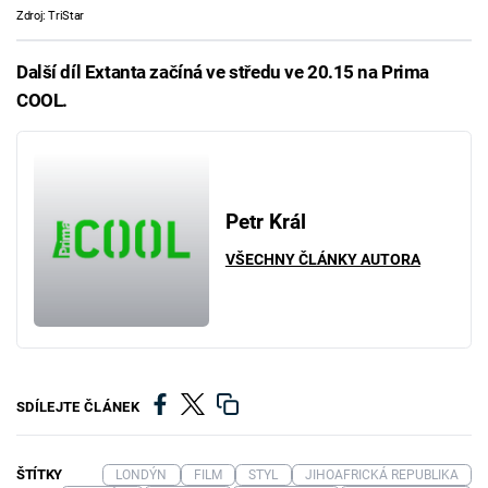
Zdroj: TriStar
Další díl Extanta začíná ve středu ve 20.15 na Prima
COOL.
Petr Král
VŠECHNY ČLÁNKY AUTORA
SDÍLEJTE ČLÁNEK
ŠTÍTKY
LONDÝN
FILM
STYL
JIHOAFRICKÁ REPUBLIKA