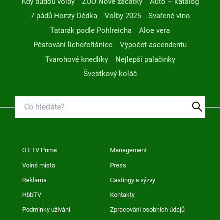
Kdy budou volby
ZOO Nové začátky
Auto – katalog
7 pádů Honzy Dědka
Volby 2025
Svařené víno
Tatarák podle Pohlreicha
Aloe vera
Pěstování lichořeřišnice
Výpočet ascendentu
Tvarohové knedlíky
Nejlepší palačinky
Švestkový koláč
O FTV Prima
Management
Volná místa
Press
Reklama
Castingy a výzvy
HbbTV
Kontakty
Podmínky užívání
Zpracování osobních údajů