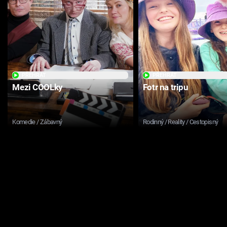
PŘEHRÁT
PŘEHRÁT
Mezi COOLky
Fotr na tripu
Komedie / Zábavný
Rodinný / Reality / Cestopisný