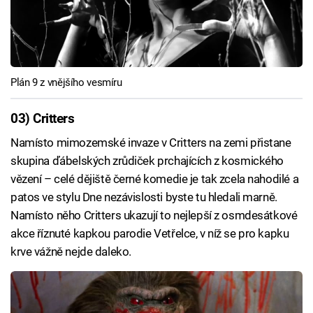
Plán 9 z vnějšího vesmíru
03) Critters
Namísto mimozemské invaze v Critters na zemi přistane
skupina ďábelských zrůdiček prchajících z kosmického
vězení – celé dějiště černé komedie je tak zcela nahodilé a
patos ve stylu Dne nezávislosti byste tu hledali marně.
Namísto něho Critters ukazují to nejlepší z osmdesátkové
akce říznuté kapkou parodie Vetřelce, v níž se pro kapku
krve vážně nejde daleko.