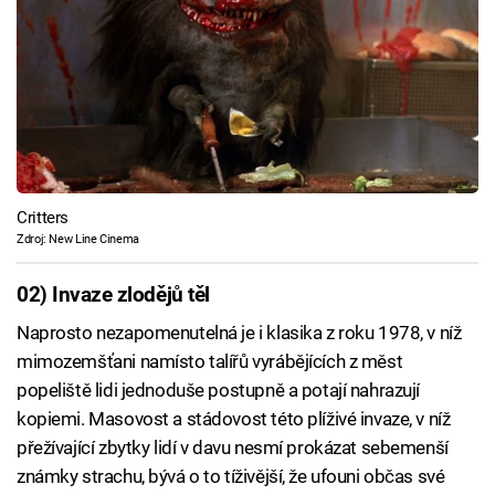
Critters
Zdroj: New Line Cinema
02) Invaze zlodějů těl
Naprosto nezapomenutelná je i klasika z roku 1978, v níž
mimozemšťani namísto talířů vyrábějících z měst
popeliště lidi jednoduše postupně a potají nahrazují
kopiemi. Masovost a stádovost této plíživé invaze, v níž
přežívající zbytky lidí v davu nesmí prokázat sebemenší
známky strachu, bývá o to tíživější, že ufouni občas své