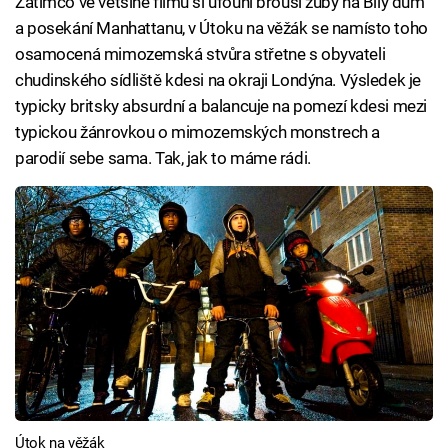
Zatímco ve většině filmů si ufouni brousí zuby na Bílý dům
a posekání Manhattanu, v Útoku na věžák se namísto toho
osamocená mimozemská stvůra střetne s obyvateli
chudinského sídliště kdesi na okraji Londýna. Výsledek je
typicky britsky absurdní a balancuje na pomezí kdesi mezi
typickou žánrovkou o mimozemských monstrech a
parodií sebe sama. Tak, jak to máme rádi.
Útok na věžák