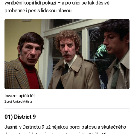
vyrábění kopií lidí pokazí – a po ulici se tak děsivě
proběhne i pes s lidskou hlavou...
Invaze lupičů těl
Zdroj: United Artists
01) District 9
Jasně, v Districtu 9 už nějakou porci patosu a skutečného