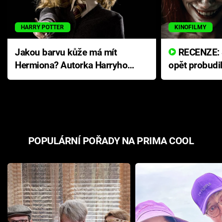
HARRY POTTER
KINOFILMY
Jakou barvu kůže má mít
RECENZE: Smrtelné zlo se
Hermiona? Autorka Harryho
opět probudi
Pottera přišla s ráznou
přichází s n
odpovědí
hororovou n
POPULÁRNÍ POŘADY NA PRIMA COOL