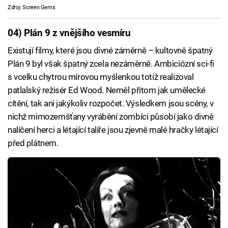
Zdroj: Screen Gems
04) Plán 9 z vnějšího vesmíru
Existují filmy, které jsou divné záměrně – kultovně špatný
Plán 9 byl však špatný zcela nezáměrně. Ambiciózní sci-fi
s vcelku chytrou mírovou myšlenkou totiž realizoval
patlalský režisér Ed Wood. Neměl přitom jak umělecké
cítění, tak ani jakýkoliv rozpočet. Výsledkem jsou scény, v
nichž mimozemšťany vyrábění zombíci působí jako divně
nalíčení herci a létající talíře jsou zjevně malé hračky létající
před plátnem.