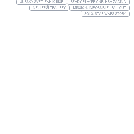
JURSKÝ SVĚT: ZÁNIK ŘÍŠE
READY PLAYER ONE: HRA ZAČÍNÁ
NEJLEPŠÍ TRAILERY
MISSION: IMPOSSIBLE - FALLOUT
SOLO: STAR WARS STORY