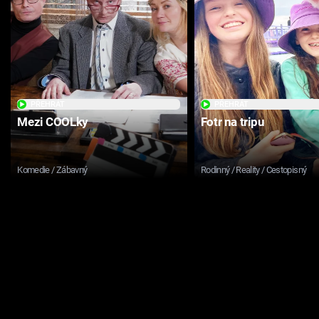
PŘEHRÁT
PŘEHRÁT
Mezi COOLky
Fotr na tripu
Komedie / Zábavný
Rodinný / Reality / Cestopisný