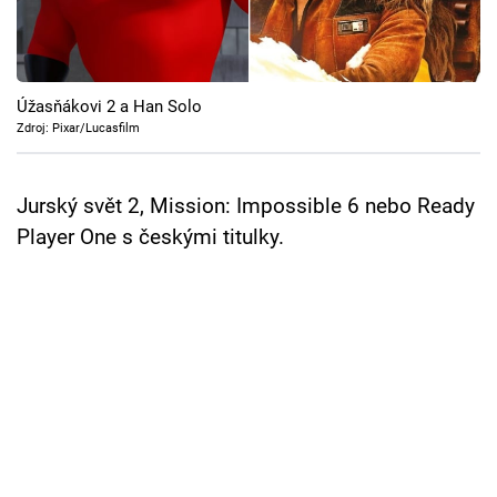
Cool Esport
Pořady
Úžasňákovi 2 a Han Solo
TV Program
Zdroj: Pixar/Lucasfilm
Sledujte prima+
Jurský svět 2, Mission: Impossible 6 nebo Ready
Player One s českými titulky.
Přihlášení
Sledujte nás