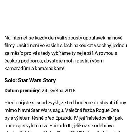
Na internet se každý den valí spousty upoutávek na nové
filmy. Určitě není ve vašich silách nakoukat všechny, jednou
za měsíc pro vás tedy vybíráme ty nejlepší. A rovnou s
českou podporou, abyste je mohli pustit i všem
kamarádům a kamarádkám!
Solo: Star Wars Story
Datum premiéry:
24. května 2018
Předloni jste si snad zvykli, že teď budeme dostávat i filmy
mimo hlavní Star Wars ságu. Válečná řežba Rogue One
byla výletem těsně před Epizodu IV, její "následovník" pak
bude spíš výletem za Epizodu III, jelikož se odehrává