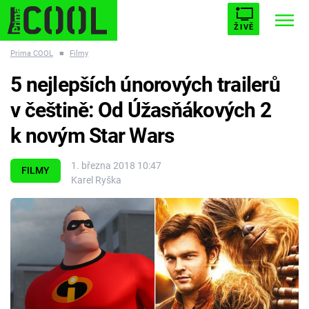
ŽIVĚ
Prima COOL
■
Filmy
STARHOUSE
BUFFY, PŘEMOŽITELKA UPÍRŮ
Trendy:
5 nejlepších únorových trailerů
ESCAPE
PLNEJ KOTEL
AVENGERS 5
v češtině: Od Úžasňákových 2
k novým Star Wars
1. března 2018 10:47
FILMY
Karel Ryška
Témata
Filmy
Seriály
Hry