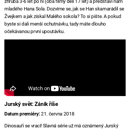
zhruba 3-6 let po ní (oba filmy dělí 17 let) a představí nám
mladého Hana Sola. Dozvíme se, jak se Han skamarádil se
Žvejkem a jak získal Malého sokola? To si pište. A pokud
byste si dali menší ochutnávku, tady máte dlouho
očekávanou první upoutávku.
Jurský svět: Zánik říše
Datum premiéry:
21. června 2018
Dinosauři se vrací! Slavná série už má oznámený Jurský