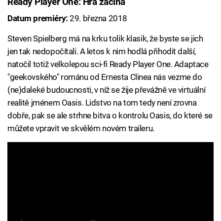
Ready Player One: Hra začíná
Datum premiéry:
29. března 2018
Steven Spielberg má na krku tolik klasik, že byste se jich
jen tak nedopočítali. A letos k nim hodlá přihodit další,
natočil totiž velkolepou sci-fi Ready Player One. Adaptace
"geekovského" románu od Ernesta Clinea nás vezme do
(ne)daleké budoucnosti, v níž se žije převážně ve virtuální
realitě jménem Oasis. Lidstvo na tom tedy není zrovna
dobře, pak se ale strhne bitva o kontrolu Oasis, do které se
můžete vpravit ve skvělém novém traileru.