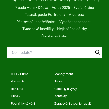
Kdy budou volby
ZOO Nové začátky
Auto – katalog
7 pádů Honzy Dědka
Volby 2025
Svařené víno
Tatarák podle Pohlreicha
Aloe vera
Pěstování lichořeřišnice
Výpočet ascendentu
Tvarohové knedlíky
Nejlepší palačinky
Švestkový koláč
O FTV Prima
Management
Volná místa
Press
Reklama
Castingy a výzvy
HbbTV
Kontakty
Podmínky užívání
Zpracování osobních údajů