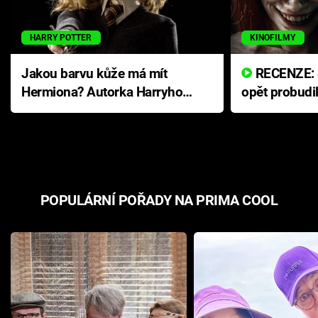
HARRY POTTER
KINOFILMY
Jakou barvu kůže má mít
RECENZE: Smrtelné zlo se
Hermiona? Autorka Harryho
opět probudi
Pottera přišla s ráznou
přichází s n
odpovědí
hororovou n
POPULÁRNÍ POŘADY NA PRIMA COOL