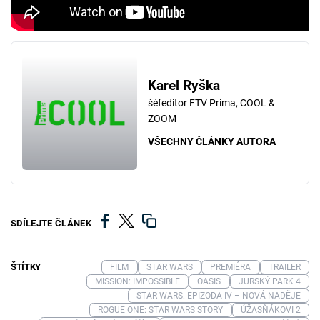
Karel Ryška
šéfeditor FTV Prima, COOL &
ZOOM
VŠECHNY ČLÁNKY AUTORA
SDÍLEJTE ČLÁNEK
ŠTÍTKY
FILM
STAR WARS
PREMIÉRA
TRAILER
MISSION: IMPOSSIBLE
OASIS
JURSKÝ PARK 4
STAR WARS: EPIZODA IV – NOVÁ NADĚJE
ROGUE ONE: STAR WARS STORY
ÚŽASŇÁKOVI 2