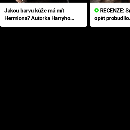
Jakou barvu kůže má mít
RECENZE: Smrtelné zlo se
Hermiona? Autorka Harryho
opět probudilo
Pottera přišla s ráznou
přichází s neo
odpovědí
hororovou nab