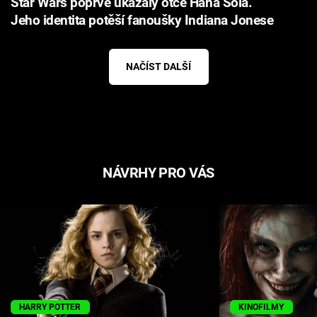
Star Wars poprvé ukázaly otce Hana Sola.
Jeho identita potěší fanoušky Indiana Jonese
NAČÍST DALŠÍ
NÁVRHY PRO VÁS
HARRY POTTER
KINOFILMY