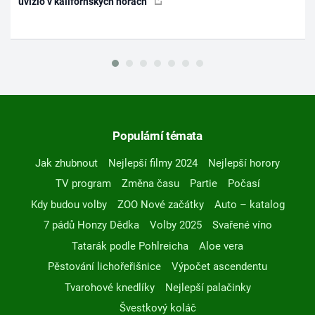
uvízlo v kalifornských horách
Populární témata
Jak zhubnout
Nejlepší filmy 2024
Nejlepší horory
TV program
Změna času
Partie
Počasí
Kdy budou volby
ZOO Nové začátky
Auto – katalog
7 pádů Honzy Dědka
Volby 2025
Svařené víno
Tatarák podle Pohlreicha
Aloe vera
Pěstování lichořeřišnice
Výpočet ascendentu
Tvarohové knedlíky
Nejlepší palačinky
Švestkový koláč