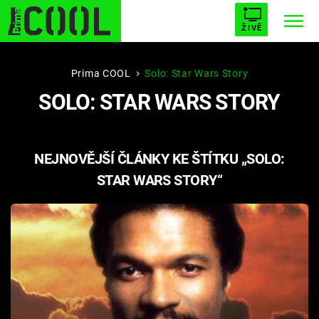
ŽIVĚ
STARHOUSE
BUFFY, PŘEMOŽITELKA UPÍRŮ
Trendy:
Prima COOL
Solo: Star Wars Story
SOLO: STAR WARS STORY
ESCAPE
PLNEJ KOTEL
AVENGERS 5
NEJNOVĚJŠÍ ČLÁNKY KE ŠTÍTKU „SOLO:
STAR WARS STORY“
Témata
Filmy
Seriály
Hry