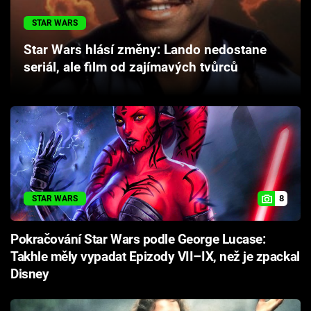
Cool Esport
STAR WARS
Pořady
Star Wars hlásí změny: Lando nedostane
seriál, ale film od zajímavých tvůrců
TV Program
Sledujte prima+
Přihlášení
8
STAR WARS
Sledujte nás
Pokračování Star Wars podle George Lucase:
Takhle měly vypadat Epizody VII–IX, než je zpackal
Disney