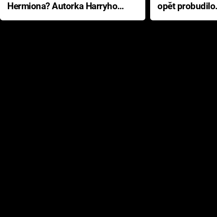
Hermiona? Autorka Harryho
opět probudilo
Pottera přišla s ráznou
přichází s neo
odpovědí
hororovou nab