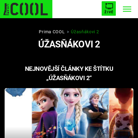
ŽIVĚ
STARHOUSE
BUFFY, PŘEMOŽITELKA UPÍRŮ
Trendy:
Prima COOL
Úžasňákovi 2
ÚŽASŇÁKOVI 2
ESCAPE
PLNEJ KOTEL
AVENGERS 5
NEJNOVĚJŠÍ ČLÁNKY KE ŠTÍTKU
„ÚŽASŇÁKOVI 2“
Témata
Filmy
Seriály
Hry