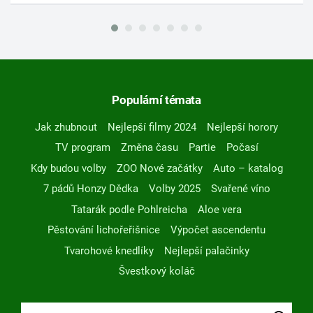
Populární témata
Jak zhubnout
Nejlepší filmy 2024
Nejlepší horory
TV program
Změna času
Partie
Počasí
Kdy budou volby
ZOO Nové začátky
Auto – katalog
7 pádů Honzy Dědka
Volby 2025
Svařené víno
Tatarák podle Pohlreicha
Aloe vera
Pěstování lichořeřišnice
Výpočet ascendentu
Tvarohové knedlíky
Nejlepší palačinky
Švestkový koláč