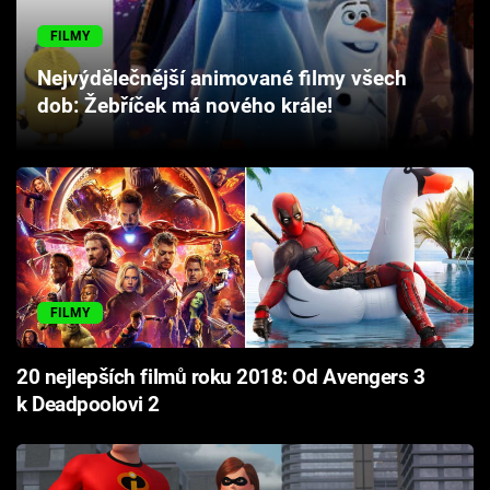
Cool Esport
FILMY
Pořady
Nejvýdělečnější animované filmy všech
dob: Žebříček má nového krále!
TV Program
Sledujte prima+
Přihlášení
FILMY
Sledujte nás
20 nejlepších filmů roku 2018: Od Avengers 3
k Deadpoolovi 2