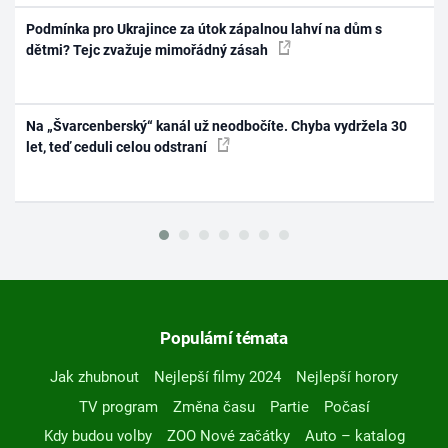
Podmínka pro Ukrajince za útok zápalnou lahví na dům s
dětmi? Tejc zvažuje mimořádný zásah
Na „Švarcenberský“ kanál už neodbočíte. Chyba vydržela 30
let, teď ceduli celou odstraní
Populární témata
Jak zhubnout
Nejlepší filmy 2024
Nejlepší horory
TV program
Změna času
Partie
Počasí
Kdy budou volby
ZOO Nové začátky
Auto – katalog