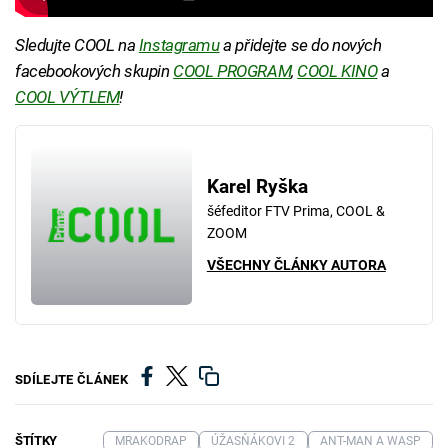
Sledujte COOL na
Instagramu
a přidejte se do nových
facebookových skupin
COOL PROGRAM
,
COOL KINO
a
COOL VÝTLEM
!
Karel Ryška
šéfeditor FTV Prima, COOL &
ZOOM
VŠECHNY ČLÁNKY AUTORA
SDÍLEJTE ČLÁNEK
ŠTÍTKY
MRAKODRAP
ÚŽASŇÁKOVI 2
ANT-MAN A WASP