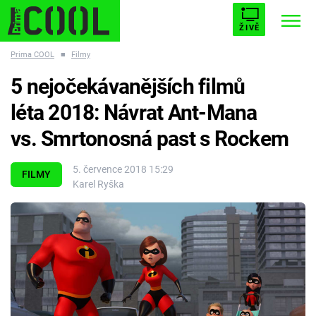
ŽIVĚ
Prima COOL
■
Filmy
STARHOUSE
BUFFY, PŘEMOŽITELKA UPÍRŮ
Trendy:
5 nejočekávanějších filmů
ESCAPE
PLNEJ KOTEL
AVENGERS 5
léta 2018: Návrat Ant-Mana
vs. Smrtonosná past s Rockem
5. července 2018 15:29
FILMY
Karel Ryška
Témata
Filmy
Seriály
Hry