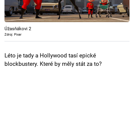
Cool Esport
Pořady
Úžasňákovi 2
TV Program
Zdroj: Pixar
Sledujte prima+
Léto je tady a Hollywood tasí epické
blockbustery. Které by měly stát za to?
Přihlášení
Sledujte nás