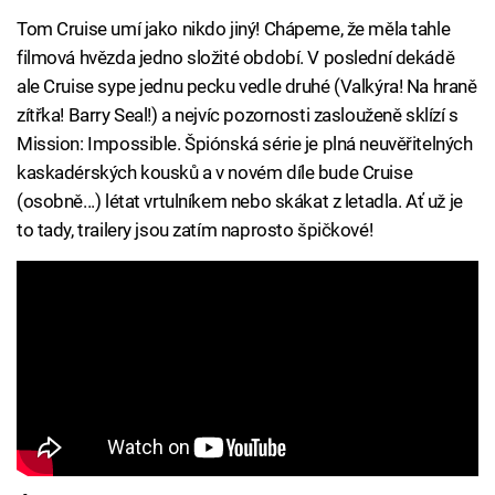
Tom Cruise umí jako nikdo jiný! Chápeme, že měla tahle
filmová hvězda jedno složité období. V poslední dekádě
ale Cruise sype jednu pecku vedle druhé (Valkýra! Na hraně
zítřka! Barry Seal!) a nejvíc pozornosti zaslouženě sklízí s
Mission: Impossible. Špiónská série je plná neuvěřitelných
kaskadérských kousků a v novém díle bude Cruise
(osobně...) létat vrtulníkem nebo skákat z letadla. Ať už je
to tady, trailery jsou zatím naprosto špičkové!