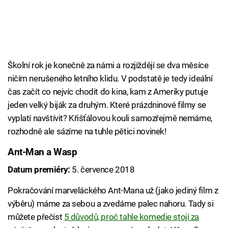
Školní rok je konečně za námi a rozjíždějí se dva měsíce
ničím nerušeného letního klidu. V podstatě je tedy ideální
čas začít co nejvíc chodit do kina, kam z Ameriky putuje
jeden velký biják za druhým. Které prázdninové filmy se
vyplatí navštívit? Křišťálovou kouli samozřejmě nemáme,
rozhodně ale sázíme na tuhle pětici novinek!
Ant-Man a Wasp
Datum premiéry:
5. července 2018
Pokračování marveláckého Ant-Mana už (jako jediný film z
výběru) máme za sebou a zvedáme palec nahoru. Tady si
můžete přečíst
5 důvodů, proč tahle komedie stojí za