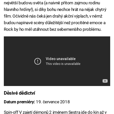
největší budovu světa (a naivně přitom zajmou rodinu
hlavního hrdiny!), si díky bohu nechce hrát na nějak chytrý
film. Očividně nás čeká jen drahý akční výplach, v němž
budou napínavé scény důležitější než procítěné emoce a
Rock by ho měl utáhnout bez sebemenšího problému.
Děsivé dědictví
Datum premiéry:
19. července 2018
Spin-off V zajetí démonů 2 jménem Sestra jde do kin až v