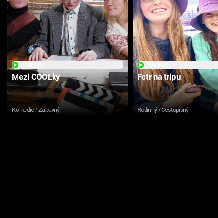
PŘEHRÁT
PŘEHRÁT
Mezi COOLky
Fotr na tripu
Komedie / Zábavný
Rodinný / Cestopisný