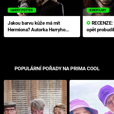
HARRY POTTER
KINOFILMY
Jakou barvu kůže má mít
RECENZE: Smrtelné zlo se
Hermiona? Autorka Harryho
opět probudi
Pottera přišla s ráznou
přichází s n
odpovědí
hororovou n
POPULÁRNÍ POŘADY NA PRIMA COOL