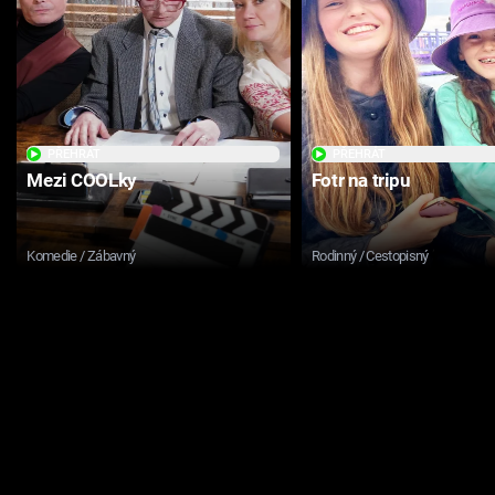
PŘEHRÁT
PŘEHRÁT
Mezi COOLky
Fotr na tripu
Komedie / Zábavný
Rodinný / Cestopisný