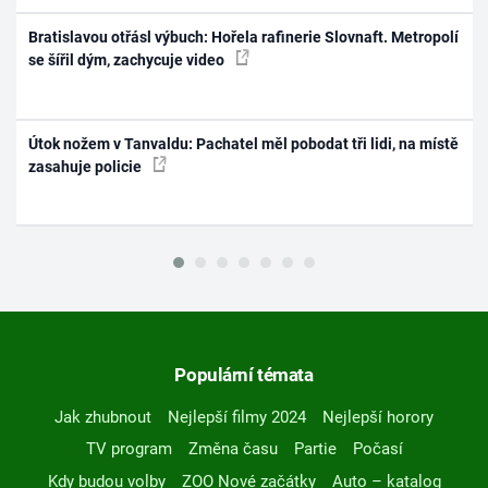
Bratislavou otřásl výbuch: Hořela rafinerie Slovnaft. Metropolí
se šířil dým, zachycuje video
Útok nožem v Tanvaldu: Pachatel měl pobodat tři lidi, na místě
zasahuje policie
Populární témata
Jak zhubnout
Nejlepší filmy 2024
Nejlepší horory
TV program
Změna času
Partie
Počasí
Kdy budou volby
ZOO Nové začátky
Auto – katalog