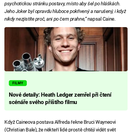
psychotickou stránku postavy, místo aby šel po hláškách.
Jeho Joker byl opravdu hluboce pokřivený a narušený, i když
nikdy nezjistíte proč, ani po čem prahne,“
napsal Caine.
FILMY
Nové detaily: Heath Ledger zemřel při čtení
scénáře svého příštího filmu
Když Caineova postava Alfreda řekne Bruci Wayneovi
(Christian Bale), že někteří lidé prostě chtějí vidět svět