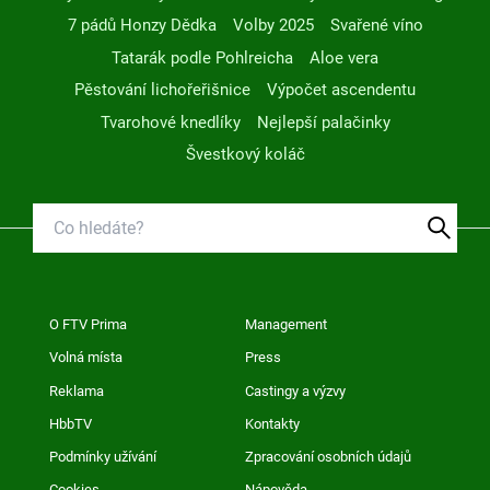
7 pádů Honzy Dědka
Volby 2025
Svařené víno
Tatarák podle Pohlreicha
Aloe vera
Pěstování lichořeřišnice
Výpočet ascendentu
Tvarohové knedlíky
Nejlepší palačinky
Švestkový koláč
O FTV Prima
Management
Volná místa
Press
Reklama
Castingy a výzvy
HbbTV
Kontakty
Podmínky užívání
Zpracování osobních údajů
Cookies
Nápověda