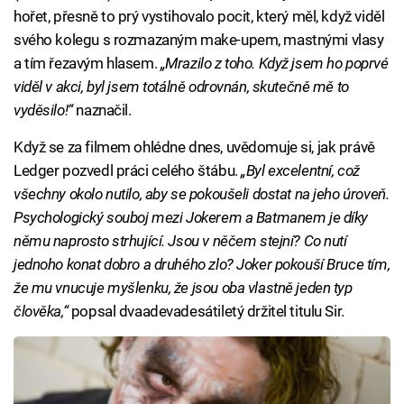
hořet, přesně to prý vystihovalo pocit, který měl, když viděl
svého kolegu s rozmazaným make-upem, mastnými vlasy
a tím řezavým hlasem.
„Mrazilo z toho. Když jsem ho poprvé
viděl v akci, byl jsem totálně odrovnán, skutečně mě to
vyděsilo!“
naznačil.
Když se za filmem ohlédne dnes, uvědomuje si, jak právě
Ledger pozvedl práci celého štábu.
„Byl excelentní, což
všechny okolo nutilo, aby se pokoušeli dostat na jeho úroveň.
Psychologický souboj mezi Jokerem a Batmanem je díky
němu naprosto strhující. Jsou v něčem stejní? Co nutí
jednoho konat dobro a druhého zlo? Joker pokouší Bruce tím,
že mu vnucuje myšlenku, že jsou oba vlastně jeden typ
člověka,“
popsal dvaadevadesátiletý držitel titulu Sir.