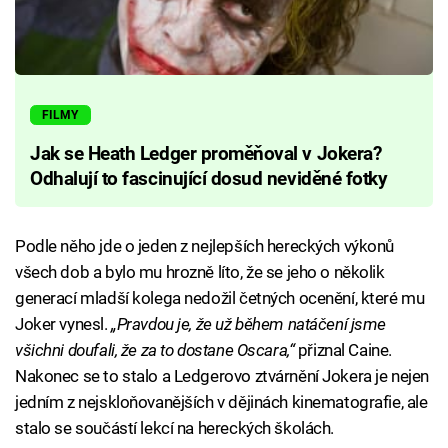
FILMY
Jak se Heath Ledger proměňoval v Jokera?
Odhalují to fascinující dosud neviděné fotky
Podle něho jde o jeden z nejlepších hereckých výkonů
všech dob a bylo mu hrozně líto, že se jeho o několik
generací mladší kolega nedožil četných ocenění, které mu
Joker vynesl.
„Pravdou je, že už během natáčení jsme
všichni doufali, že za to dostane Oscara,“
přiznal Caine.
Nakonec se to stalo a Ledgerovo ztvárnění Jokera je nejen
jedním z nejskloňovanějších v dějinách kinematografie, ale
stalo se součástí lekcí na hereckých školách.