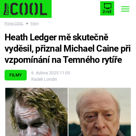
ŽIVĚ
Prima COOL
■
Filmy
STARHOUSE
BUFFY, PŘEMOŽITELKA UPÍRŮ
Trendy:
Heath Ledger mě skutečně
ESCAPE
PLNEJ KOTEL
AVENGERS 5
vyděsil, přiznal Michael Caine při
vzpomínání na Temného rytíře
6. dubna 2025 11:05
FILMY
Radek Londin
Témata
Filmy
Seriály
Hry