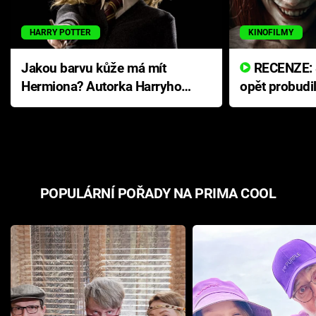
HARRY POTTER
KINOFILMY
Jakou barvu kůže má mít
RECENZE: Smrtelné zlo se
Hermiona? Autorka Harryho
opět probudi
Pottera přišla s ráznou
přichází s n
odpovědí
hororovou n
POPULÁRNÍ POŘADY NA PRIMA COOL