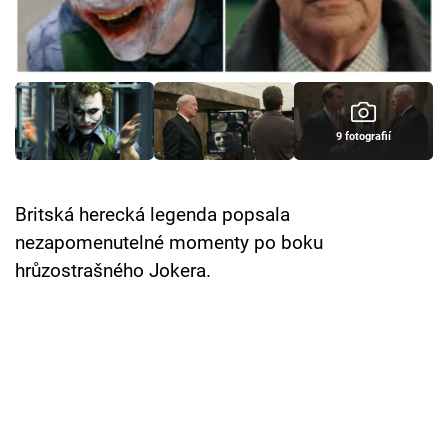
Cool Esport
Pořady
TV Program
9 fotografií
Sledujte prima+
Britská herecká legenda popsala
Přihlášení
nezapomenutelné momenty po boku
hrůzostrašného Jokera.
Sledujte nás