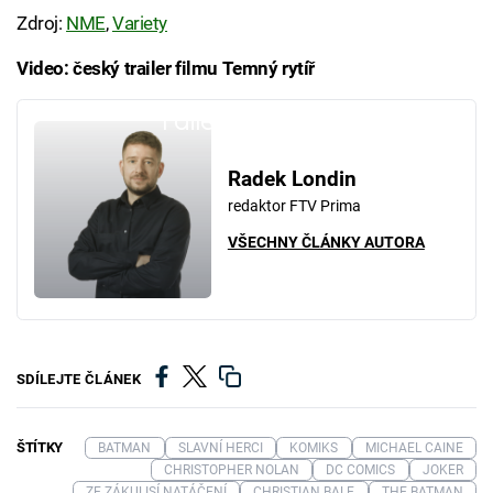
Zdroj:
NME
,
Variety
Video: český trailer filmu Temný rytíř
Failed to fetch
Radek Londin
redaktor FTV Prima
VŠECHNY ČLÁNKY AUTORA
SDÍLEJTE ČLÁNEK
ŠTÍTKY
BATMAN
SLAVNÍ HERCI
KOMIKS
MICHAEL CAINE
CHRISTOPHER NOLAN
DC COMICS
JOKER
ZE ZÁKULISÍ NATÁČENÍ
CHRISTIAN BALE
THE BATMAN