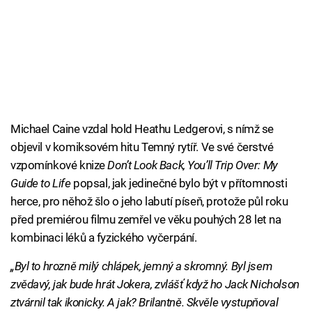
Michael Caine vzdal hold Heathu Ledgerovi, s nímž se
objevil v komiksovém hitu Temný rytíř. Ve své čerstvé
vzpomínkové knize
Don’t Look Back, You’ll Trip Over: My
Guide to Life
popsal, jak jedinečné bylo být v přítomnosti
herce, pro něhož šlo o jeho labutí píseň, protože půl roku
před premiérou filmu zemřel ve věku pouhých 28 let na
kombinaci léků a fyzického vyčerpání.
„Byl to hrozně milý chlápek, jemný a skromný. Byl jsem
zvědavý, jak bude hrát Jokera, zvlášť když ho Jack Nicholson
ztvárnil tak ikonicky. A jak? Brilantně. Skvěle vystupňoval