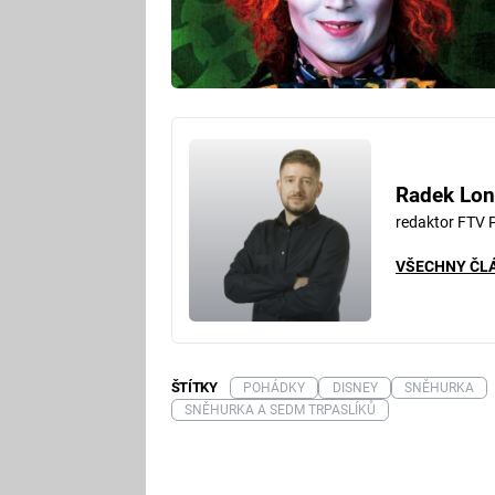
Radek Lon
redaktor FTV 
VŠECHNY ČL
ŠTÍTKY
POHÁDKY
DISNEY
SNĚHURKA
SNĚHURKA A SEDM TRPASLÍKŮ