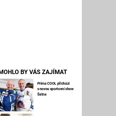
MOHLO BY VÁS ZAJÍMAT
Prima COOL přichází
s novou sportovní show
Šatna