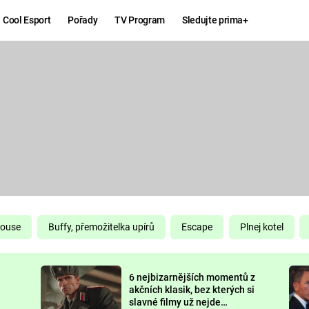
Cool Esport
Pořady
TV Program
Sledujte prima+
Hry
Zábava
MAFIA
ZÁBAVN
GALERI
GTA 6
NEJLEP
KINGDOM
KOMEDI
COME:
DELIVERANCE
CHUCK
House
Buffy, přemožitelka upírů
Escape
Plnej kotel
NORRIS
ESPORT
6 nejbizarnějších momentů z
DEADP
akčních klasik, bez kterých si
slavné filmy už nejde