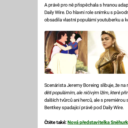
A právě pro ně přispěchala s hranou adap
Daily Wire. Do hlavní role snímku s pův
obsadila vlastní populární youtuberku a 
Scenárista Jeremy Boreing slibuje, že na
děti populárním, ale ničivým lžím, které př
dalších tvůrců ani herců, ale s premiérou
Bentkey spadající právě pod Daily Wire.
Čtěte také:
Nová představitelka Sněhurky