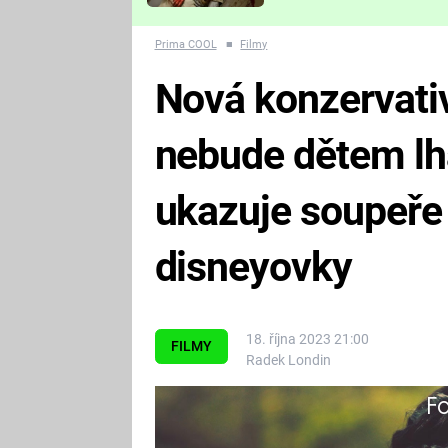
Které děsivé pecky vám
nejvíc zvednou tep?
Prima COOL
■
Filmy
Nová konzervati
nebude dětem lhát
ukazuje soupeře 
disneyovky
18. října 2023 21:00
FILMY
Radek Londin
Fa
V hlavní roli Sněhurky uvidíme 
konzervativci.