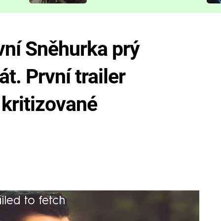
představit
vní Sněhurka prý
. První trailer
kritizované
iled to fetch
youtuberku populární mezi americkými