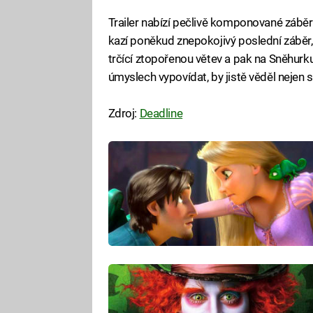
Trailer nabízí pečlivě komponované záběry 
kazí poněkud znepokojivý poslední záběr,
trčící ztopořenou větev a pak na Sněhurku
úmyslech vypovídat, by jistě věděl nejen 
Zdroj:
Deadline