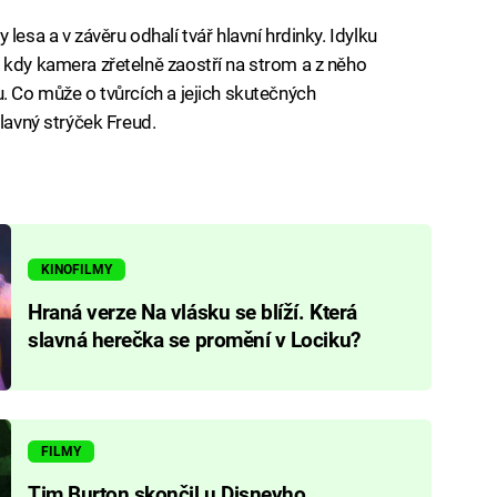
lesa a v závěru odhalí tvář hlavní hrdinky. Idylku
 kdy kamera zřetelně zaostří na strom a z něho
. Co může o tvůrcích a jejich skutečných
slavný strýček Freud.
KINOFILMY
Hraná verze Na vlásku se blíží. Která
slavná herečka se promění v Lociku?
FILMY
Tim Burton skončil u Disneyho.