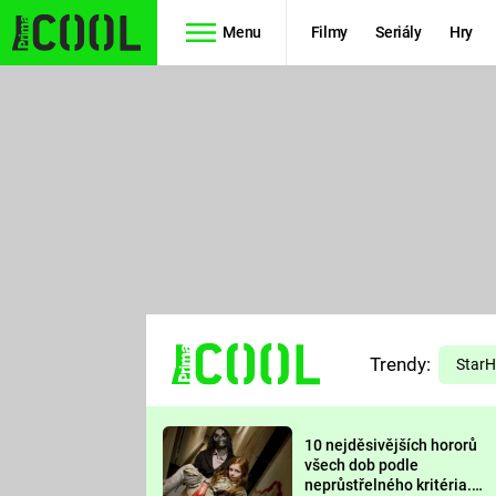
Menu
Filmy
Seriály
Hry
Seriály
Filmy
SIMPSONOVI
STAR WARS
HVĚZDNÁ
AVENGERS
BRÁNA
RYCHLE A
TEORIE
ZBĚSILE 10
Trendy:
VELKÉHO
Star
PREDÁTOR
TŘESKU
10 nejděsivějších hororů
FUTURAMA
všech dob podle
neprůstřelného kritéria.