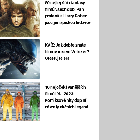
50 nejlepších fantasy
filmů všech dob: Pán
prstenů a Harry Potter
jsou jen špičkou ledovce
KVÍZ: Jak dobře znáte
filmovou sérii Vetřelec?
Otestujte se!
10 nejočekávanějších
filmů léta 2023:
Komiksové hity doplní
návraty akčních legend