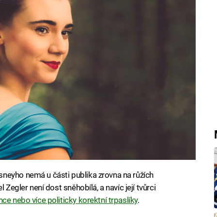
neyho nemá u části publika zrovna na růžích
 Zegler není dost sněhobílá, a navíc její tvůrci
ce nebo více politicky korektní trpaslíky
.