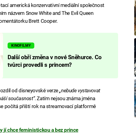
tací americká konzervativní mediální společnost
odním názvem Snow White and The Evil Queen
komentátorku Brett Cooper.
KINOFILMY
Další obří změna v nové Sněhurce. Co
tvůrci provedli s princem?
 rozdíl od disneyovské verze
„nebude vystavovat
ináší současnost“
. Zatím nejsou známa jména
 se počítá příští rok na streamovací platformě
 jí chce feministickou a bez prince