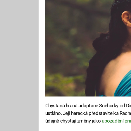
Chystaná hraná adaptace Sněhurky od Dis
ustláno. Její herecká představitelka Rachel
údajně chystají změny jako
upozadění prin