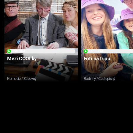
PŘEHRÁT
PŘEHRÁT
Mezi COOLky
Fotr na tripu
Komedie / Zábavný
Rodinný / Cestopisný