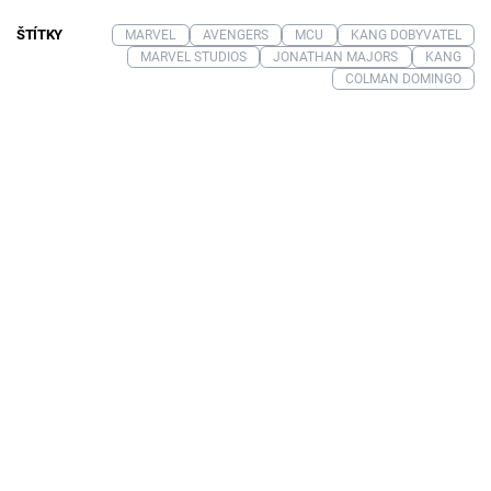
ŠTÍTKY
MARVEL
AVENGERS
MCU
KANG DOBYVATEL
MARVEL STUDIOS
JONATHAN MAJORS
KANG
COLMAN DOMINGO