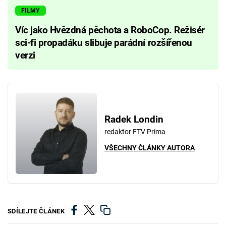
FILMY
Víc jako Hvězdná pěchota a RoboCop. Režisér
sci-fi propadáku slibuje parádní rozšířenou
verzi
Radek Londin
redaktor FTV Prima
VŠECHNY ČLÁNKY AUTORA
SDÍLEJTE ČLÁNEK