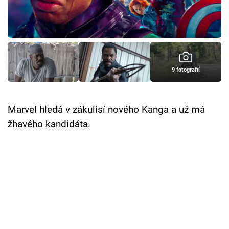
Cool Esport
Pořady
TV Program
9 fotografií
Sledujte prima+
Marvel hledá v zákulisí nového Kanga a už má
Přihlášení
žhavého kandidáta.
Sledujte nás