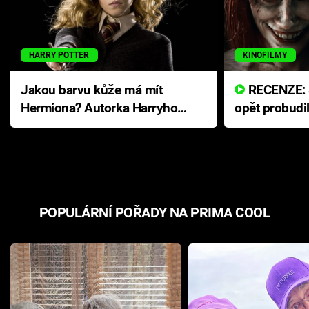
HARRY POTTER
KINOFILMY
Jakou barvu kůže má mít
RECENZE: Smrtelné zlo se
Hermiona? Autorka Harryho
opět probudi
Pottera přišla s ráznou
přichází s n
odpovědí
hororovou n
POPULÁRNÍ POŘADY NA PRIMA COOL