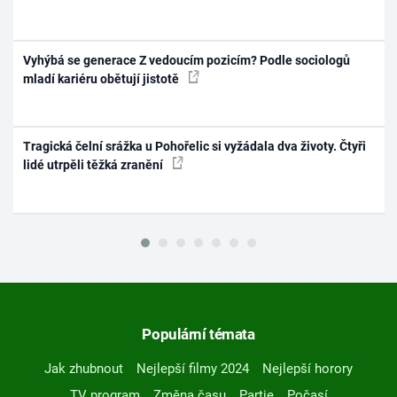
Vyhýbá se generace Z vedoucím pozicím? Podle sociologů
mladí kariéru obětují jistotě
Tragická čelní srážka u Pohořelic si vyžádala dva životy. Čtyři
lidé utrpěli těžká zranění
Populární témata
Jak zhubnout
Nejlepší filmy 2024
Nejlepší horory
TV program
Změna času
Partie
Počasí