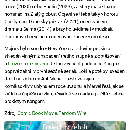
blues (2020) nebo Rustin (2023), za který má aktuálně
nominaci na Zlatý globus. Objevil se třeba taky v hororu
Candyman: Ďábelský přizrak (2021), oceňovaném
dramatu Selma (2014) a brzy ho uvidíme i v muzikálu
Purpurová barva nebo coenovce Panenky na útěku.
Majors byl u soudu v New Yorku v polovině prosince
shledán vinným z napadení třetího stupně a z obtěžování
a
hrozí mu rok vězení
. Jednu z variant padoucha Kanga si
poprvé zahrál v první sezóně seriálu Loki a poté byl uveden
do filmů ve trojce Ant-Mana. Přestože zájem o
komiksovky v uplynulém roce uvadnul a Marvel řeší, jak se
vrátit na úspěšnou vlnu, očividně se i nadále počítá s lehce
prokletým Kangem.
Zdroj:
Comic Book Movie
,
Fandom Wire
Failed to fetch