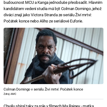
budoucnost MCU a Kanga jednoduše přeobsadit. Hlavním
kandidátem vedení studia má být Colman Domingo, jehož
diváci znají jako Victora Stranda ze seriálu Živí mrtví:
Počátek konce nebo Aliho ze seriálové Euforie.
Colman Domingo v seriálu Živí mrtví: Počátek konce
Zdroj: AMC
Chválu sbíral taky za role v filmech Ma Rainey - matka