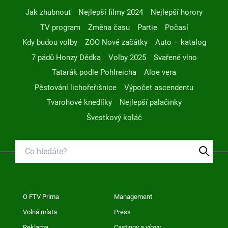
Jak zhubnout
Nejlepší filmy 2024
Nejlepší horory
TV program
Změna času
Partie
Počasí
Kdy budou volby
ZOO Nové začátky
Auto – katalog
7 pádů Honzy Dědka
Volby 2025
Svařené víno
Tatarák podle Pohlreicha
Aloe vera
Pěstování lichořeřišnice
Výpočet ascendentu
Tvarohové knedlíky
Nejlepší palačinky
Švestkový koláč
O FTV Prima
Management
Volná místa
Press
Reklama
Castingy a výzvy