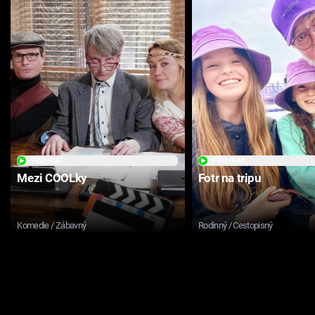
PŘEHRÁT
PŘEHRÁT
Mezi COOLky
Fotr na tripu
Komedie / Zábavný
Rodinný / Cestopisný