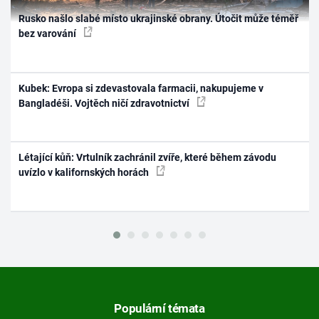
Rusko našlo slabé místo ukrajinské obrany. Útočit může téměř
bez varování
Kubek: Evropa si zdevastovala farmacii, nakupujeme v
Bangladéši. Vojtěch ničí zdravotnictví
Létající kůň: Vrtulník zachránil zvíře, které během závodu
uvízlo v kalifornských horách
Populární témata