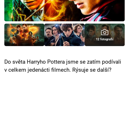
Cool Esport
Pořady
TV Program
12 fotografií
Sledujte prima+
Do světa Harryho Pottera jsme se zatím podívali
Přihlášení
v celkem jedenácti filmech. Rýsuje se další?
Sledujte nás