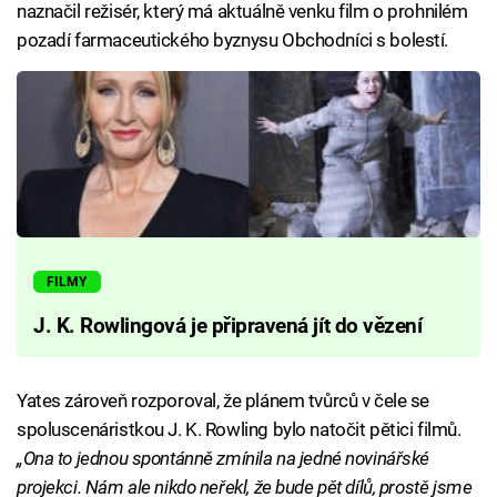
naznačil režisér, který má aktuálně venku film o prohnilém
pozadí farmaceutického byznysu Obchodníci s bolestí.
FILMY
J. K. Rowlingová je připravená jít do vězení
Yates zároveň rozporoval, že plánem tvůrců v čele se
spoluscenáristkou J. K. Rowling bylo natočit pětici filmů.
„Ona to jednou spontánně zmínila na jedné novinářské
projekci. Nám ale nikdo neřekl, že bude pět dílů, prostě jsme