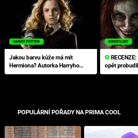
HARRY POTTER
KINOFILMY
Jakou barvu kůže má mít
RECENZE: Smrtelné zlo se
Hermiona? Autorka Harryho
opět probudi
Pottera přišla s ráznou
přichází s n
odpovědí
hororovou n
POPULÁRNÍ POŘADY NA PRIMA COOL