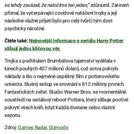
se tehdy zavázali, že natočíme ten jeden,“
zdůraznil. Zároveň
přiznal, že vyčerpávající covidové natáčení trojky a její
následné vlažné přijetí bylo pro celý tvůrčí tým dost
psychicky náročné.
Čtěte také:
Nejnovější informace o seriálu Harry Potter
slibují jednu klíčovou věc
Trojka s podtitulem Brumbálova tajemství vydělala v
kinech pouhých 407 milionů dolarů, což sotva pokrylo
náklady a šlo o nejméně úspěšný film z potterovského
univerza. Slušný sešup ve srovnání s 812 milióny prvních
Fantastických zvířat. Studio Warner Bros. se momentálně
soustředí na seriálový reboot Pottera, který slibuje poctivé
pokrytí všech knih, když každá dostane celou vlastní
sezonu.
Zdroj:
Games Radar
,
Gizmodo