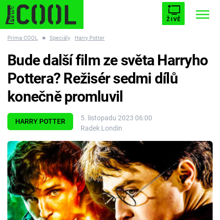
ŽIVĚ
Prima COOL
■
Speciály
Harry Potter
STARHOUSE
BUFFY, PŘEMOŽITELKA UPÍRŮ
Trendy:
Bude další film ze světa Harryho
ESCAPE
PLNEJ KOTEL
AVENGERS 5
Pottera? Režisér sedmi dílů
konečně promluvil
5. listopadu 2023 06:00
HARRY POTTER
Radek Londin
Témata
Filmy
Seriály
Hry