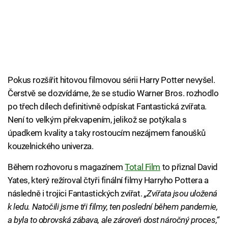
Pokus rozšířit hitovou filmovou sérii Harry Potter nevyšel.
Čerstvě se dozvídáme, že se studio Warner Bros. rozhodlo
po třech dílech definitivně odpískat Fantastická zvířata.
Není to velkým překvapením, jelikož se potýkala s
úpadkem kvality a taky rostoucím nezájmem fanoušků
kouzelnického univerza.
Během rozhovoru s magazínem
Total Film
to přiznal David
Yates, který režíroval čtyři finální filmy Harryho Pottera a
následně i trojici Fantastických zvířat.
„Zvířata jsou uložená
k ledu. Natočili jsme tři filmy, ten poslední během pandemie,
a byla to obrovská zábava, ale zároveň dost náročný proces,“