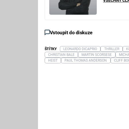
VŠECHNY ČL
Vstoupit do diskuze
ŠTÍTKY
LEONARDO DICAPRIO
THRILLER
K
CHRISTIAN BALE
MARTIN SCORSESE
MICH
HEIST
PAUL THOMAS ANDERSON
CLIFF B