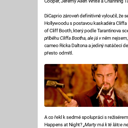
Cooper, Jeremy Allen White a Channing T
DiCaprio zároveň definitivně vyloučil, že s
Hollywoodu s postavou kaskadéra Cliffa 
of Cliff Booth, který podle Tarantinova sc
příběhu Cliffa Bootha, ale já v něm nejsem
cameo Ricka Daltona a jediný natáčecí den
přesto odmítl.
A co řekl k sedmé spolupráci s režisér
Happens at Night?
„Marty má k té látce ne