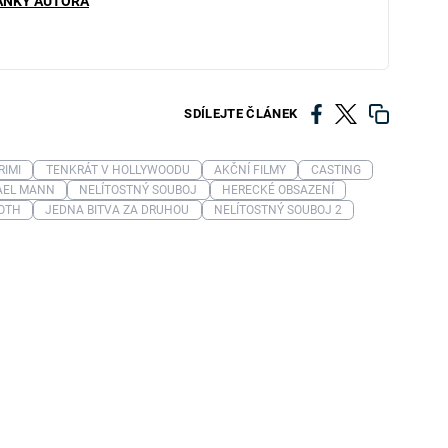
ÁNKY AUTORA
SDÍLEJTE ČLÁNEK
RIMI
TENKRÁT V HOLLYWOODU
AKČNÍ FILMY
CASTING
AEL MANN
NELÍTOSTNÝ SOUBOJ
HERECKÉ OBSAZENÍ
OOTH
JEDNA BITVA ZA DRUHOU
NELÍTOSTNÝ SOUBOJ 2