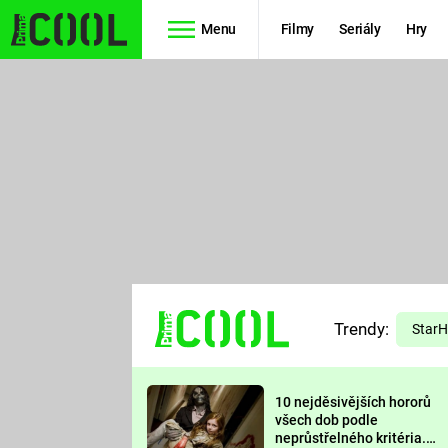
Menu
Filmy
Seriály
Hry
Seriály
Filmy
SIMPSONOVI
STAR WARS
HVĚZDNÁ
AVENGERS
BRÁNA
RYCHLE A
TEORIE
ZBĚSILE 10
Trendy:
VELKÉHO
Star
PREDÁTOR
TŘESKU
10 nejděsivějších hororů
FUTURAMA
všech dob podle
neprůstřelného kritéria.