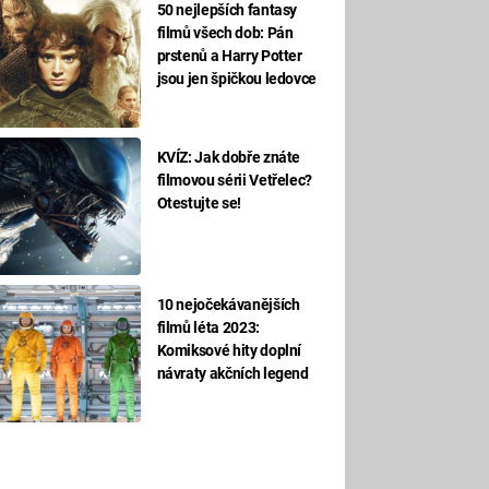
50 nejlepších fantasy
filmů všech dob: Pán
prstenů a Harry Potter
jsou jen špičkou ledovce
KVÍZ: Jak dobře znáte
filmovou sérii Vetřelec?
Otestujte se!
10 nejočekávanějších
filmů léta 2023:
Komiksové hity doplní
návraty akčních legend