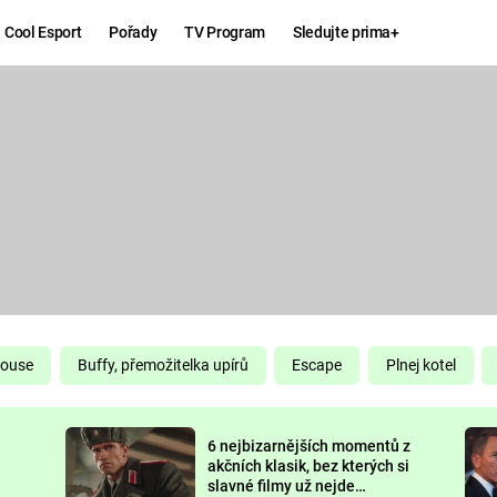
Cool Esport
Pořady
TV Program
Sledujte prima+
Hry
Zábava
MAFIA
ZÁBAVN
GALERI
GTA 6
NEJLEP
KINGDOM
KOMEDI
COME:
DELIVERANCE
CHUCK
House
Buffy, přemožitelka upírů
Escape
Plnej kotel
NORRIS
ESPORT
6 nejbizarnějších momentů z
DEADP
akčních klasik, bez kterých si
slavné filmy už nejde