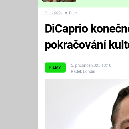
Které děsivé pecky vám
nejvíc zvednou tep?
Prima COOL
■
Filmy
DiCaprio konečně 
pokračování kult
5. prosince 2025 13:10
FILMY
Radek Londin