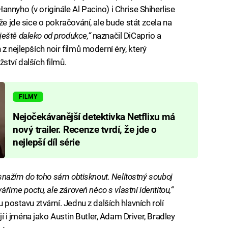
nnyho (v originále Al Pacino) i Chrise Shiherlise
že jde sice o pokračování, ale bude stát zcela na
eště daleko od produkce,“
naznačil DiCaprio a
z nejlepších noir filmů moderní éry, který
ství dalších filmů.
FILMY
Nejočekávanější detektivka Netflixu má
nový trailer. Recenze tvrdí, že jde o
nejlepší díl série
e snažím do toho sám obtisknout.
Nelítostný souboj
váříme poctu, ale zároveň něco s vlastní identitou,“
u postavu ztvární. Jednu z dalších hlavních rolí
ují i jména jako Austin Butler, Adam Driver, Bradley