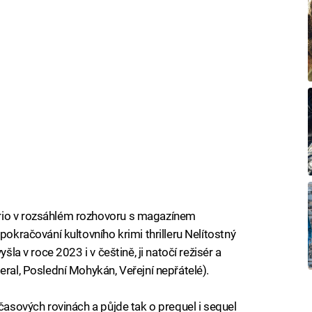
rio v rozsáhlém rozhovoru s magazínem
pokračování kultovního krimi thrilleru Nelítostný
šla v roce 2023 i v češtině, ji natočí režisér a
eral, Poslední Mohykán, Veřejní nepřátelé).
 časových rovinách a půjde tak o prequel i sequel