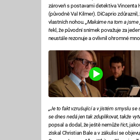
zároveň s postavami detektiva Vincenta Ha
(původně Val Kilmer). DiCaprio zdůraznil, 
vlastních nohou.
„Makáme na tom a jsme j
řekl, že původní snímek považuje za jeden 
neustále rezonuje a ovlivnil ohromné množ
„Je to fakt vzrušující a v jistém smyslu s
se dnes nedá jen tak zduplikovat, takže vyt
popsal a dodal, že ještě nemůže říct, jako
získal Christian Bale a v zákulisí se objev