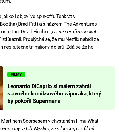
atum.
e jakkoli objeví ve spin-offu Tenkrát v
Bootha (Brad Pitt) a s názvem The Adventures
énáře točí David Fincher.
„Už se nemůžu dočkat
,“
zdůraznil. Proslýchá se, že mu Netflix nabídl za
 neskutečné tři miliony dolarů. Zdá se, že ho
FILMY
Leonardo DiCaprio si málem zahrál
slavného komiksového záporáka, který
by pokořil Supermana
em Martinem Scorsesem v chystaném filmu What
uvěřitelný vztah. Myslím, že silně čerpá z filmů