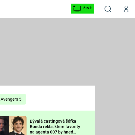
ŽIVĚ
Vyhledávání
Můj p
Prima+
É
CNN Prima NEWS
E
Prima FRESH
ŠÍ
Prima LIVING
E
Prima Ženy
Avengers 5
Prima LAJK
Bývalá castingová šéfka
OOL
Bonda řekla, které favority
Sledujte nás
na agenta 007 by hned