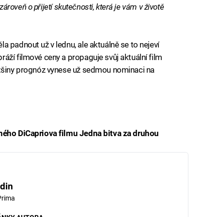
 zároveň o přijetí skutečnosti, která je vám v životě
 padnout už v lednu, ale aktuálně se to nejeví
áží filmové ceny a propaguje svůj aktuální film
ětšiny prognóz vynese už sedmou nominaci na
aného DiCapriova filmu Jedna bitva za druhou
iled to fetch
din
Prima