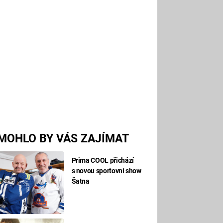
MOHLO BY VÁS ZAJÍMAT
Prima COOL přichází
s novou sportovní show
Šatna