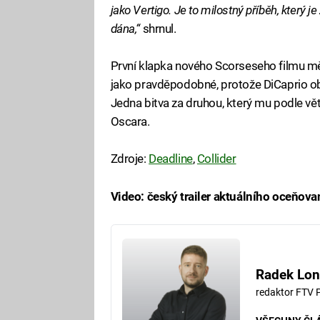
jako Vertigo. Je to milostný příběh, který je
dána,“
shrnul.
První klapka nového Scorseseho filmu měla
jako pravděpodobné, protože DiCaprio obr
Jedna bitva za druhou, který mu podle v
Oscara.
Zdroje:
Deadline
,
Collider
Video: český trailer aktuálního oceňov
Fa
Radek Lon
redaktor FTV 