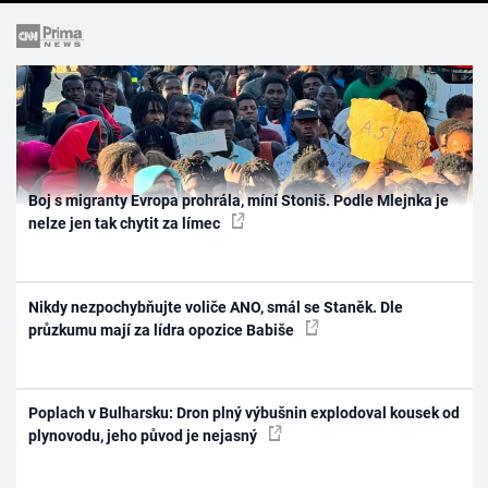
Boj s migranty Evropa prohrála, míní Stoniš. Podle Mlejnka je
nelze jen tak chytit za límec
Nikdy nezpochybňujte voliče ANO, smál se Staněk. Dle
průzkumu mají za lídra opozice Babiše
Poplach v Bulharsku: Dron plný výbušnin explodoval kousek od
plynovodu, jeho původ je nejasný