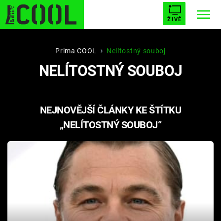
ŽIVĚ
STARHOUSE
BUFFY, PŘEMOŽITELKA UPÍRŮ
Trendy:
Prima COOL
Nelítostný souboj
NELÍTOSTNÝ SOUBOJ
ESCAPE
PLNEJ KOTEL
AVENGERS 5
NEJNOVĚJŠÍ ČLÁNKY KE ŠTÍTKU
„NELÍTOSTNÝ SOUBOJ“
Témata
Filmy
Seriály
Hry