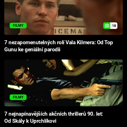
18
FILMY
7 nezapomenutelných rolí Vala Kilmera: Od Top
Gunu ke geniální parodii
FILMY
7 nejnapínavějších akčních thrillerů 90. let:
Od Skály k Uprchlíkovi