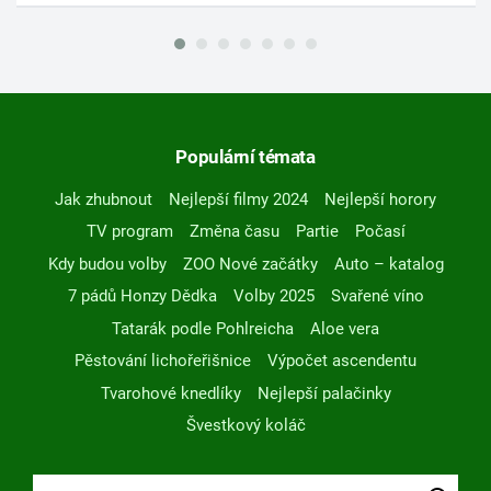
Populární témata
Jak zhubnout
Nejlepší filmy 2024
Nejlepší horory
TV program
Změna času
Partie
Počasí
Kdy budou volby
ZOO Nové začátky
Auto – katalog
7 pádů Honzy Dědka
Volby 2025
Svařené víno
Tatarák podle Pohlreicha
Aloe vera
Pěstování lichořeřišnice
Výpočet ascendentu
Tvarohové knedlíky
Nejlepší palačinky
Švestkový koláč