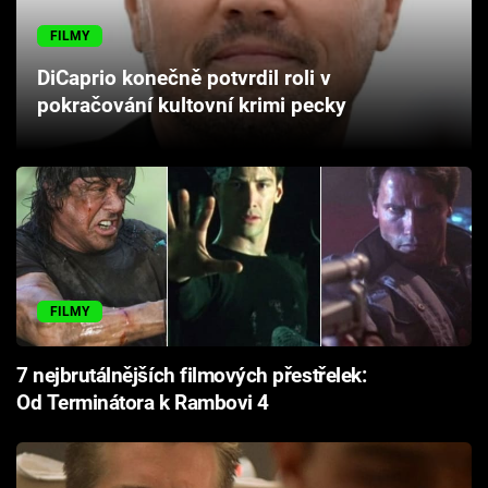
Cool Esport
FILMY
Pořady
DiCaprio konečně potvrdil roli v
pokračování kultovní krimi pecky
TV Program
Sledujte prima+
Přihlášení
FILMY
Sledujte nás
7 nejbrutálnějších filmových přestřelek:
Od Terminátora k Rambovi 4