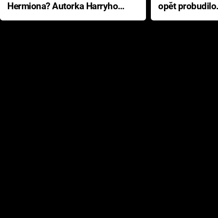
Hermiona? Autorka Harryho
opět probudilo
Pottera přišla s ráznou
přichází s neo
odpovědí
hororovou nab