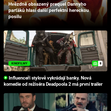
Hvězdně obsazený prequel Dannyho
Cool Esport
parťáků hlasí další perfektní hereckou
posilu
Pořady
TV Program
Sledujte prima+
Přihlášení
8
KINOFILMY
Sledujte nás
Influenceři stylově vykrádají banky. Nová
komedie od režiséra Deadpoola 2 má první trailer