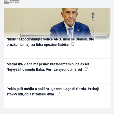
Nikdy nezpochybňujte voliče ANO, smál se Staněk. Dle
průzkumu mají za lídra opozice Babiše
Maďarská vláda má jasno: Prezidentem bude exšéf
Nejvyššího soudu Baka. Věří, že sjednotí národ
Peklo, píší média o požáru u jezera Lago di Garda. Prchají
stovky lidí, oblast zahalil dým