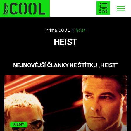
ŽIVĚ
STARHOUSE
BUFFY, PŘEMOŽITELKA UPÍRŮ
Trendy:
Prima COOL
heist
HEIST
ESCAPE
PLNEJ KOTEL
AVENGERS 5
NEJNOVĚJŠÍ ČLÁNKY KE ŠTÍTKU „HEIST“
Témata
Filmy
Seriály
Hry
FILMY