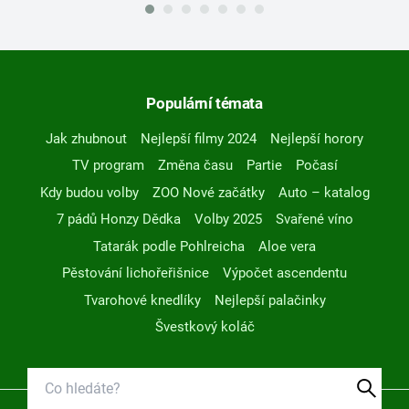
Populární témata
Jak zhubnout
Nejlepší filmy 2024
Nejlepší horory
TV program
Změna času
Partie
Počasí
Kdy budou volby
ZOO Nové začátky
Auto – katalog
7 pádů Honzy Dědka
Volby 2025
Svařené víno
Tatarák podle Pohlreicha
Aloe vera
Pěstování lichořeřišnice
Výpočet ascendentu
Tvarohové knedlíky
Nejlepší palačinky
Švestkový koláč