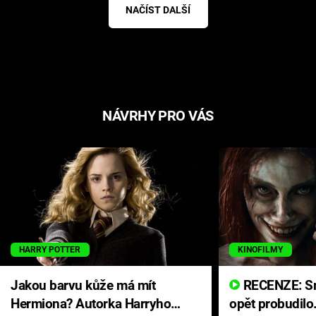
NAČÍST DALŠÍ
NÁVRHY PRO VÁS
HARRY POTTER
KINOFILMY
Jakou barvu kůže má mít
RECENZE: Smrtelné zlo se
Hermiona? Autorka Harryho
opět probudilo