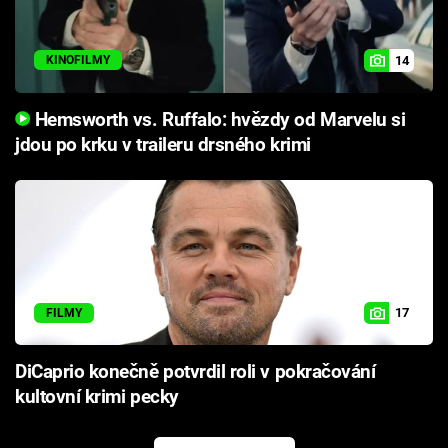
14
KINOFILMY
Hemsworth vs. Ruffalo: hvězdy od Marvelu si
jdou po krku v traileru drsného krimi
17
FILMY
DiCaprio konečně potvrdil roli v pokračování
kultovní krimi pecky