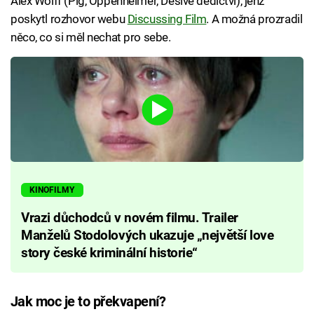
Alex Wolff (Pig, Oppenheimer, Děsivé dědictví), jenž
poskytl rozhovor webu
Discussing Film
. A možná prozradil
něco, co si měl nechat pro sebe.
KINOFILMY
Vrazi důchodců v novém filmu. Trailer
Manželů Stodolových ukazuje „největší love
story české kriminální historie“
Jak moc je to překvapení?