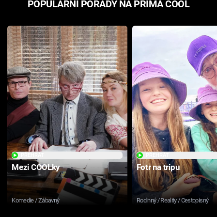
POPULÁRNÍ POŘADY NA PRIMA COOL
PŘEHRÁT
PŘEHRÁT
Mezi COOLky
Fotr na tripu
Komedie / Zábavný
Rodinný / Reality / Cestopisný