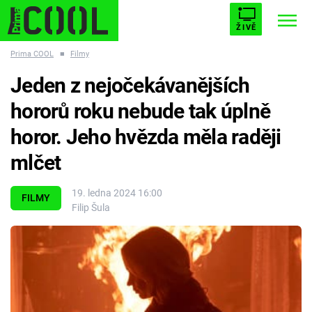
ŽIVĚ
Prima COOL
■
Filmy
STARHOUSE
BUFFY, PŘEMOŽITELKA UPÍRŮ
Trendy:
Jeden z nejočekávanějších
ESCAPE
PLNEJ KOTEL
AVENGERS 5
hororů roku nebude tak úplně
horor. Jeho hvězda měla raději
mlčet
Témata
19. ledna 2024 16:00
FILMY
Filip Šula
Filmy
Seriály
Hry