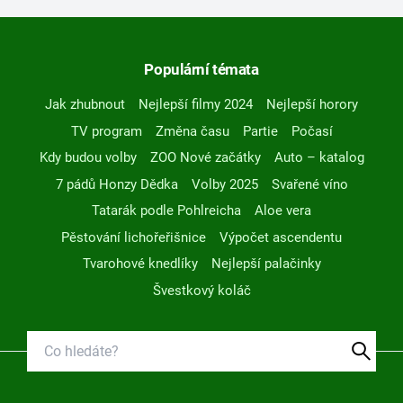
Populární témata
Jak zhubnout
Nejlepší filmy 2024
Nejlepší horory
TV program
Změna času
Partie
Počasí
Kdy budou volby
ZOO Nové začátky
Auto – katalog
7 pádů Honzy Dědka
Volby 2025
Svařené víno
Tatarák podle Pohlreicha
Aloe vera
Pěstování lichořeřišnice
Výpočet ascendentu
Tvarohové knedlíky
Nejlepší palačinky
Švestkový koláč