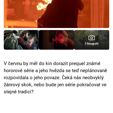
Cool Esport
Pořady
TV Program
Sledujte prima+
7 fotografií
Přihlášení
V červnu by měl do kin dorazit prequel známé
hororové série a jeho hvězda se teď neplánovaně
Sledujte nás
rozpovídala o jeho povaze. Čeká nás neobvyklý
žánrový skok, nebo bude jen série pokračovat ve
stejné tradici?