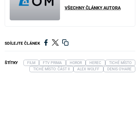
VŠECHNY ČLÁNKY AUTORA
SDÍLEJTE ČLÁNEK
ŠTÍTKY
FILM
FTV PRIMA
HOROR
HEREC
TICHÉ MÍSTO
TICHÉ MÍSTO: ČÁST II
ALEX WOLFF
DENIS O'HARE