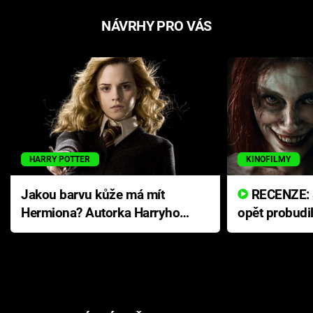
NÁVRHY PRO VÁS
HARRY POTTER
KINOFILMY
Jakou barvu kůže má mít
RECENZE: Smrtelné zlo se
Hermiona? Autorka Harryho
opět probudi
Pottera přišla s ráznou
přichází s n
odpovědí
hororovou n