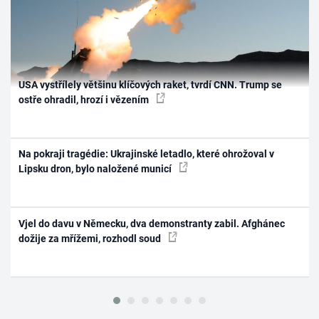
USA vystřílely většinu klíčových raket, tvrdí CNN. Trump se
ostře ohradil, hrozí i vězením
Na pokraji tragédie: Ukrajinské letadlo, které ohrožoval v
Lipsku dron, bylo naložené municí
Vjel do davu v Německu, dva demonstranty zabil. Afghánec
dožije za mřížemi, rozhodl soud