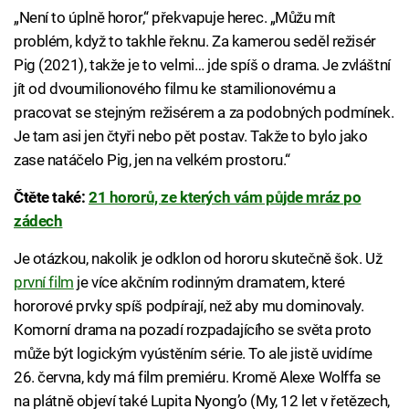
„Není to úplně horor,“ překvapuje herec. „Můžu mít
problém, když to takhle řeknu. Za kamerou seděl režisér
Pig (2021), takže je to velmi… jde spíš o drama. Je zvláštní
jít od dvoumilionového filmu ke stamilionovému a
pracovat se stejným režisérem a za podobných podmínek.
Je tam asi jen čtyři nebo pět postav. Takže to bylo jako
zase natáčelo Pig, jen na velkém prostoru.“
Čtěte také:
21 hororů, ze kterých vám půjde mráz po
zádech
Je otázkou, nakolik je odklon od hororu skutečně šok. Už
první film
je více akčním rodinným dramatem, které
hororové prvky spíš podpírají, než aby mu dominovaly.
Komorní drama na pozadí rozpadajícího se světa proto
může být logickým vyústěním série. To ale jistě uvidíme
26. června, kdy má film premiéru. Kromě Alexe Wolffa se
na plátně objeví také Lupita Nyong’o (My, 12 let v řetězech,