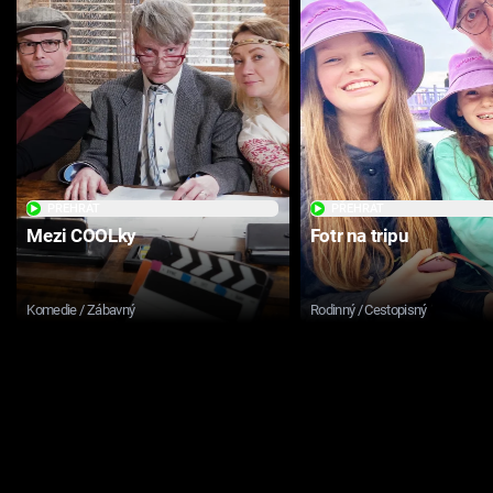
PŘEHRÁT
PŘEHRÁT
Mezi COOLky
Fotr na tripu
Komedie / Zábavný
Rodinný / Cestopisný