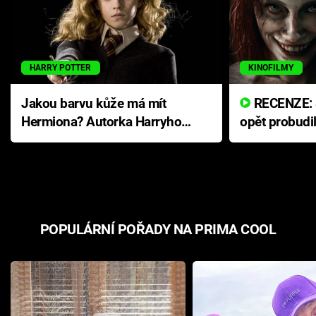
HARRY POTTER
KINOFILMY
Jakou barvu kůže má mít
RECENZE: Smrtelné zlo se
Hermiona? Autorka Harryho
opět probudi
Pottera přišla s ráznou
přichází s n
odpovědí
hororovou n
POPULÁRNÍ POŘADY NA PRIMA COOL