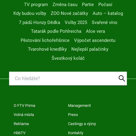
TV program
Změna času
Partie
Počasí
Kdy budou volby
ZOO Nové začátky
Auto – katalog
7 pádů Honzy Dědka
Volby 2025
Svařené víno
Tatarák podle Pohlreicha
Aloe vera
Pěstování lichořeřišnice
Výpočet ascendentu
Tvarohové knedlíky
Nejlepší palačinky
Švestkový koláč
O FTV Prima
Management
Volná místa
Press
Reklama
Castingy a výzvy
HbbTV
Kontakty