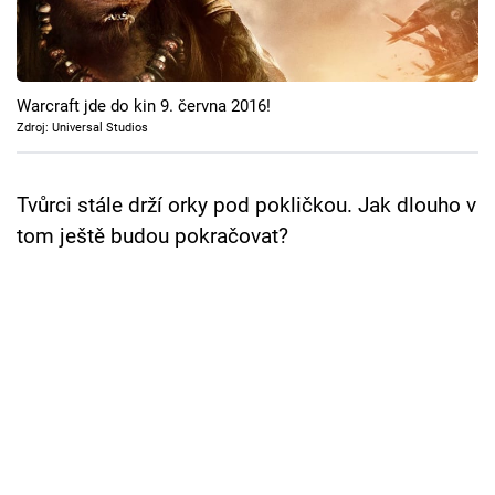
Cool Esport
Pořady
Warcraft jde do kin 9. června 2016!
TV Program
Zdroj: Universal Studios
Sledujte prima+
Tvůrci stále drží orky pod pokličkou. Jak dlouho v
tom ještě budou pokračovat?
Přihlášení
Sledujte nás