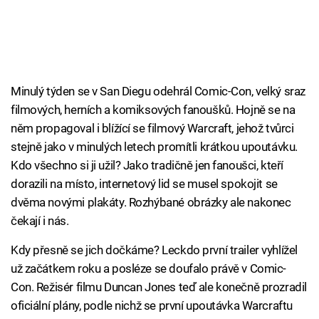
Minulý týden se v San Diegu odehrál Comic-Con, velký sraz
filmových, herních a komiksových fanoušků. Hojně se na
něm propagoval i blížící se filmový Warcraft, jehož tvůrci
stejně jako v minulých letech promítli krátkou upoutávku.
Kdo všechno si ji užil? Jako tradičně jen fanoušci, kteří
dorazili na místo, internetový lid se musel spokojit se
dvěma novými plakáty. Rozhýbané obrázky ale nakonec
čekají i nás.
Kdy přesně se jich dočkáme? Leckdo první trailer vyhlížel
už začátkem roku a posléze se doufalo právě v Comic-
Con. Režisér filmu Duncan Jones teď ale konečně prozradil
oficiální plány, podle nichž se první upoutávka Warcraftu