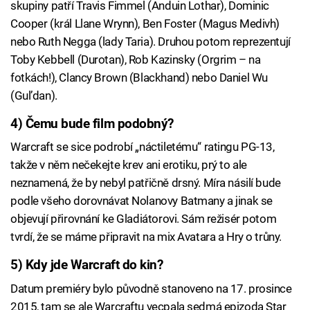
skupiny patří Travis Fimmel (Anduin Lothar), Dominic
Cooper (král Llane Wrynn), Ben Foster (Magus Medivh)
nebo Ruth Negga (lady Taria). Druhou potom reprezentují
Toby Kebbell (Durotan), Rob Kazinsky (Orgrim – na
fotkách!), Clancy Brown (Blackhand) nebo Daniel Wu
(Gul’dan).
4) Čemu bude film podobný?
Warcraft se sice podrobí „náctiletému“ ratingu PG-13,
takže v něm nečekejte krev ani erotiku, prý to ale
neznamená, že by nebyl patřičně drsný. Míra násilí bude
podle všeho dorovnávat Nolanovy Batmany a jinak se
objevují přirovnání ke Gladiátorovi. Sám režisér potom
tvrdí, že se máme připravit na mix Avatara a Hry o trůny.
5) Kdy jde Warcraft do kin?
Datum premiéry bylo původně stanoveno na 17. prosince
2015, tam se ale Warcraftu vecpala sedmá epizoda Star