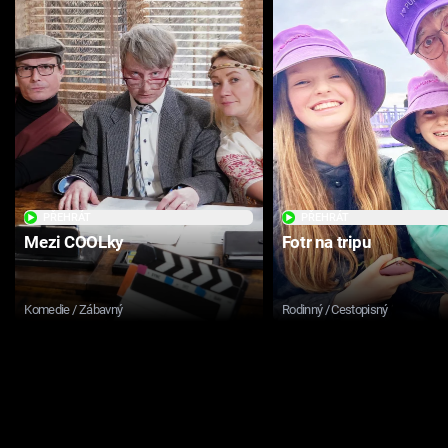
PŘEHRÁT
PŘEHRÁT
Mezi COOLky
Fotr na tripu
Komedie / Zábavný
Rodinný / Cestopisný