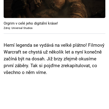
Cool Esport
Pořady
Orgrim v celé jeho digitální kráse!
TV Program
Zdroj: Universal Studios
Sledujte prima+
Herní legenda se vydává na velké plátno! Filmový
Warcraft se chystá už několik let a nyní konečně
Přihlášení
začíná být na dosah. Již brzy zřejmě okusíme
první záběry. Tak si pojďme zrekapitulovat, co
všechno o něm víme.
Sledujte nás