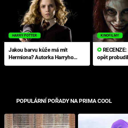
HARRY POTTER
KINOFILMY
Jakou barvu kůže má mít
RECENZE: Smrtelné zlo se
Hermiona? Autorka Harryho
opět probudi
Pottera přišla s ráznou
přichází s n
odpovědí
hororovou n
POPULÁRNÍ POŘADY NA PRIMA COOL