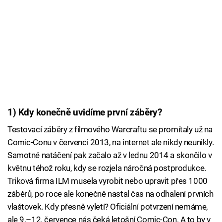
1) Kdy konečně uvidíme první záběry?
Testovací záběry z filmového Warcraftu se promítaly už na
Comic-Conu v červenci 2013, na internet ale nikdy neunikly.
Samotné natáčení pak začalo až v lednu 2014 a skončilo v
květnu téhož roku, kdy se rozjela náročná postprodukce.
Triková firma ILM musela vyrobit nebo upravit přes 1000
záběrů, po roce ale konečně nastal čas na odhalení prvních
vlaštovek. Kdy přesně vyletí? Oficiální potvrzení nemáme,
ale 9.–12. července nás čeká letošní Comic-Con. A to by v