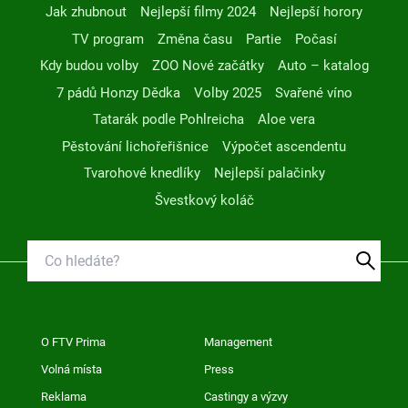
Jak zhubnout
Nejlepší filmy 2024
Nejlepší horory
TV program
Změna času
Partie
Počasí
Kdy budou volby
ZOO Nové začátky
Auto – katalog
7 pádů Honzy Dědka
Volby 2025
Svařené víno
Tatarák podle Pohlreicha
Aloe vera
Pěstování lichořeřišnice
Výpočet ascendentu
Tvarohové knedlíky
Nejlepší palačinky
Švestkový koláč
O FTV Prima
Management
Volná místa
Press
Reklama
Castingy a výzvy