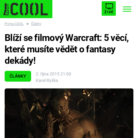
ŽIVĚ
Prima COOL
■
Články
STARHOUSE
BUFFY, PŘEMOŽITELKA UPÍRŮ
Trendy:
Blíží se filmový Warcraft: 5 věcí,
ESCAPE
PLNEJ KOTEL
AVENGERS 5
které musíte vědět o fantasy
dekády!
2. října 2015 21:00
ČLÁNKY
Karel Ryška
Témata
Filmy
Seriály
Hry