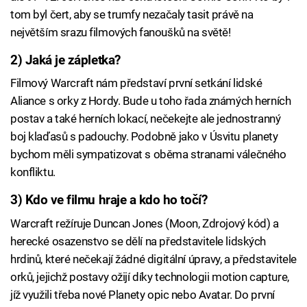
tom byl čert, aby se trumfy nezačaly tasit právě na
největším srazu filmových fanoušků na světě!
2) Jaká je zápletka?
Filmový Warcraft nám představí první setkání lidské
Aliance s orky z Hordy. Bude u toho řada známých herních
postav a také herních lokací, nečekejte ale jednostranný
boj klaďasů s padouchy. Podobně jako v Úsvitu planety
bychom měli sympatizovat s oběma stranami válečného
konfliktu.
3) Kdo ve filmu hraje a kdo ho točí?
Warcraft režíruje Duncan Jones (Moon, Zdrojový kód) a
herecké osazenstvo se dělí na představitele lidských
hrdinů, které nečekají žádné digitální úpravy, a představitele
orků, jejichž postavy ožijí díky technologii motion capture,
jíž využili třeba nové Planety opic nebo Avatar. Do první