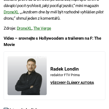
dávající pocit rychlosti, jaký pociťují jezdci,“
míní magazín
DroneXL
.
„Jezdcem dne by měl být rozhodně vyhlášen pilot
dronu,“
shrnul jeden z komentářů.
Zdroje:
DroneXL
,
The Verge
Video – srovnejte s Hollywoodem a trailerem na F: The
Movie
Failed to fetch
Radek Londin
redaktor FTV Prima
VŠECHNY ČLÁNKY AUTORA