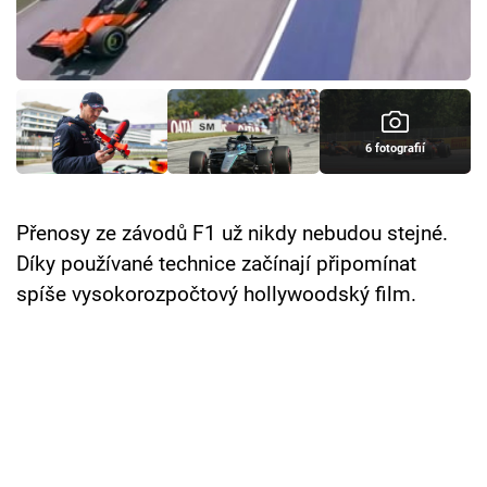
Cool Esport
Pořady
TV Program
6 fotografií
Sledujte prima+
Přenosy ze závodů F1 už nikdy nebudou stejné.
Přihlášení
Díky používané technice začínají připomínat
spíše vysokorozpočtový hollywoodský film.
Sledujte nás