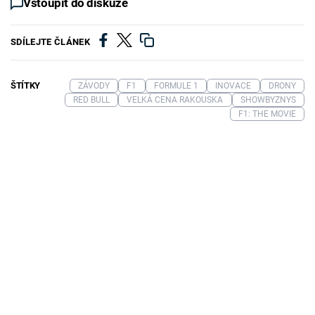
Vstoupit do diskuze
SDÍLEJTE ČLÁNEK
ŠTÍTKY
ZÁVODY
F1
FORMULE 1
INOVACE
DRONY
RED BULL
VELKÁ CENA RAKOUSKA
SHOWBYZNYS
F1: THE MOVIE