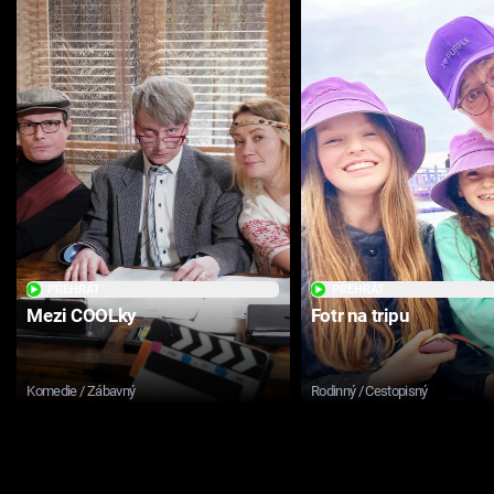
PŘEHRÁT
PŘEHRÁT
Mezi COOLky
Fotr na tripu
Komedie / Zábavný
Rodinný / Cestopisný