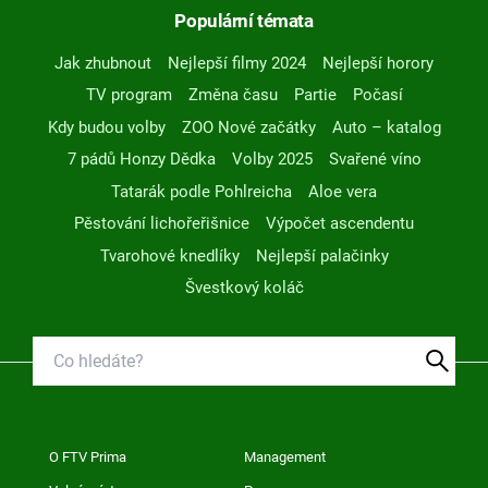
Populární témata
Jak zhubnout
Nejlepší filmy 2024
Nejlepší horory
TV program
Změna času
Partie
Počasí
Kdy budou volby
ZOO Nové začátky
Auto – katalog
7 pádů Honzy Dědka
Volby 2025
Svařené víno
Tatarák podle Pohlreicha
Aloe vera
Pěstování lichořeřišnice
Výpočet ascendentu
Tvarohové knedlíky
Nejlepší palačinky
Švestkový koláč
O FTV Prima
Management