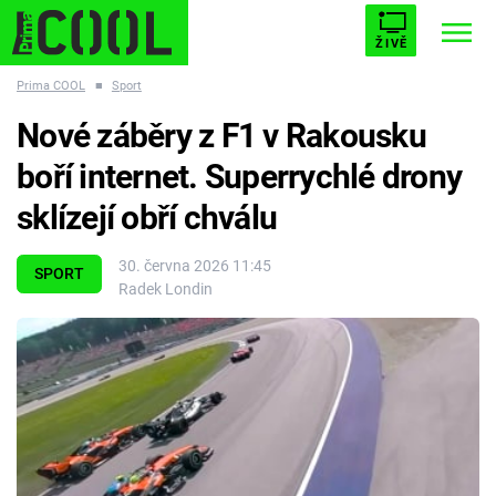
ŽIVĚ
Prima COOL
■
Sport
STARHOUSE
BUFFY, PŘEMOŽITELKA UPÍRŮ
Trendy:
Nové záběry z F1 v Rakousku
ESCAPE
PLNEJ KOTEL
AVENGERS 5
boří internet. Superrychlé drony
sklízejí obří chválu
30. června 2026 11:45
SPORT
Radek Londin
Témata
Filmy
Seriály
Hry