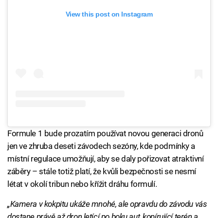
View this post on Instagram
Formule 1 bude prozatím používat novou generaci dronů
jen ve zhruba deseti závodech sezóny, kde podmínky a
místní regulace umožňují, aby se daly pořizovat atraktivní
záběry – stále totiž platí, že kvůli bezpečnosti se nesmí
létat v okolí tribun nebo křížit dráhu formulí.
„Kamera v kokpitu ukáže mnohé, ale opravdu do závodu vás
dostane právě až dron letící po boku aut, kopírující terén a