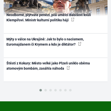
Neodborné, plýtváte penězi, píší umělci Babišovi kvůli
Klempířovi. Ministr kulturní politiku hájí
Mýty o válce na Ukrajině: Jak to bylo s nacismem,
Euromajdanem či Krymem a kdo je diktátor?
Štěstí z Kokury: Město velké jako Plzeň uniklo oběma
atomovým bombám, zasáhla náhoda