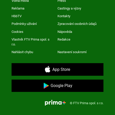
Volná místa
Press
Reklama
Castingy a výzvy
HbbTV
Kontakty
Podmínky užívání
Zpracování osobních údajů
Cookies
Nápověda
Vlastník FTV Prima spol. s
Redakce
r.o.
Nahlásit chybu
Nastavení soukromí
App Store
Google Play
© FTV Prima spol. s r.o.