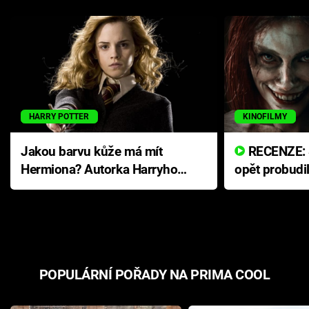
HARRY POTTER
KINOFILMY
Jakou barvu kůže má mít
RECENZE: Smrtelné zlo se
Hermiona? Autorka Harryho
opět probudi
Pottera přišla s ráznou
přichází s n
odpovědí
hororovou n
POPULÁRNÍ POŘADY NA PRIMA COOL