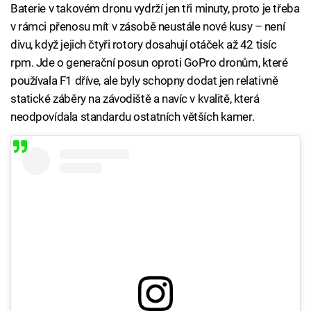
Baterie v takovém dronu vydrží jen tři minuty, proto je třeba
v rámci přenosu mít v zásobě neustále nové kusy – není
divu, když jejich čtyři rotory dosahují otáček až 42 tisíc
rpm. Jde o generační posun oproti GoPro dronům, které
používala F1 dříve, ale byly schopny dodat jen relativně
statické záběry na závodiště a navíc v kvalitě, která
neodpovídala standardu ostatních větších kamer.