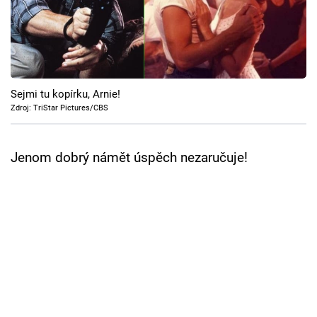
Cool Esport
Pořady
TV Program
Sejmi tu kopírku, Arnie!
Zdroj: TriStar Pictures/CBS
Sledujte prima+
Jenom dobrý námět úspěch nezaručuje!
Přihlášení
Sledujte nás