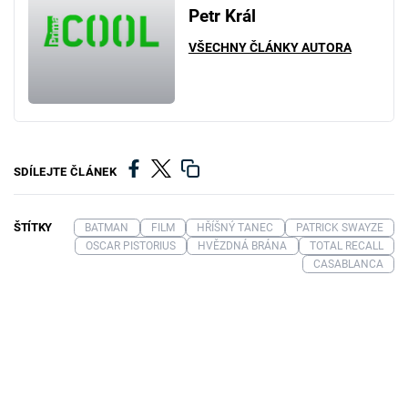
Petr Král
VŠECHNY ČLÁNKY AUTORA
SDÍLEJTE ČLÁNEK
ŠTÍTKY
BATMAN
FILM
HŘÍŠNÝ TANEC
PATRICK SWAYZE
OSCAR PISTORIUS
HVĚZDNÁ BRÁNA
TOTAL RECALL
CASABLANCA