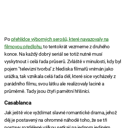
Po
přehlídce výborných serošů, které navazovaly na
filmovou předlohu
, to tentokrát vezmeme z druhého
konce. Na každý dobrý seriál se totiž nutně musí
vyskytnout i celá řada průserů. Zvláště v minulosti, kdy byl
pojem "televizní tvorba" z hlediska filmařů vnímán jako
urážka, tak vznikala celá řada děl, které sice vycházely z
parádního filmu, svou látku ale realizovaly lacině a
průměrně. Tady jsou čtyři pamětní hříšníci.
Casablanca
Jak ještě více vyždímat slavné romantické drama, jehož
děj je postavený na ohromné náhodě toho, že se tři
postavy rozdělené válkou setkají na jednom jediném