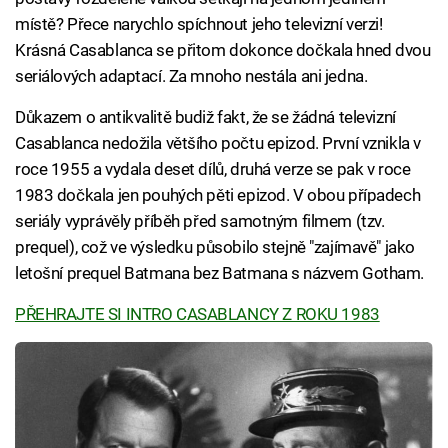
místě? Přece narychlo spíchnout jeho televizní verzi!
Krásná Casablanca se přitom dokonce dočkala hned dvou
seriálových adaptací. Za mnoho nestála ani jedna.
Důkazem o antikvalitě budiž fakt, že se žádná televizní
Casablanca nedožila většího počtu epizod. První vznikla v
roce 1955 a vydala deset dílů, druhá verze se pak v roce
1983 dočkala jen pouhých pěti epizod. V obou případech
seriály vyprávěly příběh před samotným filmem (tzv.
prequel), což ve výsledku působilo stejně "zajímavě" jako
letošní prequel Batmana bez Batmana s názvem Gotham.
PŘEHRAJTE SI INTRO CASABLANCY Z ROKU 1983