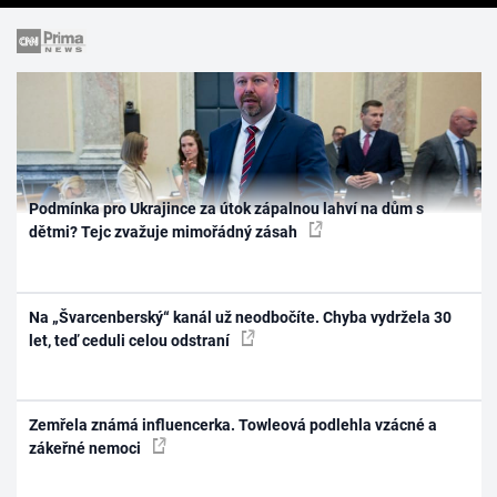
Podmínka pro Ukrajince za útok zápalnou lahví na dům s
dětmi? Tejc zvažuje mimořádný zásah
Na „Švarcenberský“ kanál už neodbočíte. Chyba vydržela 30
let, teď ceduli celou odstraní
Zemřela známá influencerka. Towleová podlehla vzácné a
zákeřné nemoci