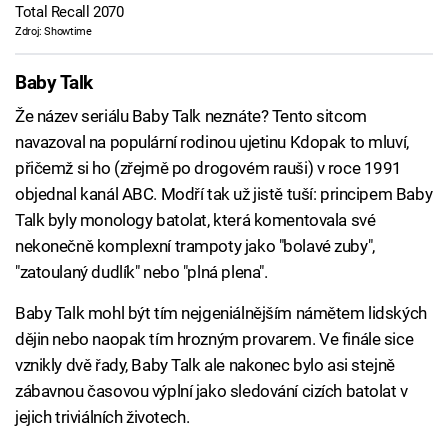
Total Recall 2070
Zdroj: Showtime
Baby Talk
Že název seriálu Baby Talk neznáte? Tento sitcom
navazoval na populární rodinou ujetinu Kdopak to mluví,
přičemž si ho (zřejmě po drogovém rauši) v roce 1991
objednal kanál ABC. Modří tak už jistě tuší: principem Baby
Talk byly monology batolat, která komentovala své
nekonečně komplexní trampoty jako "bolavé zuby",
"zatoulaný dudlík" nebo "plná plena".
Baby Talk mohl být tím nejgeniálnějším námětem lidských
dějin nebo naopak tím hrozným provarem. Ve finále sice
vznikly dvě řady, Baby Talk ale nakonec bylo asi stejně
zábavnou časovou výplní jako sledování cizích batolat v
jejich triviálních životech.