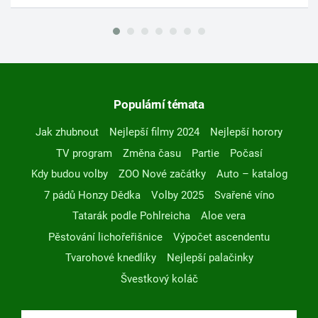
Populární témata
Jak zhubnout
Nejlepší filmy 2024
Nejlepší horory
TV program
Změna času
Partie
Počasí
Kdy budou volby
ZOO Nové začátky
Auto – katalog
7 pádů Honzy Dědka
Volby 2025
Svařené víno
Tatarák podle Pohlreicha
Aloe vera
Pěstování lichořeřišnice
Výpočet ascendentu
Tvarohové knedlíky
Nejlepší palačinky
Švestkový koláč