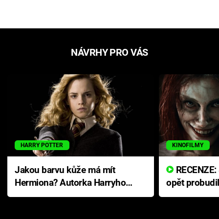
NÁVRHY PRO VÁS
HARRY POTTER
KINOFILMY
Jakou barvu kůže má mít
RECENZE: Smrtelné zlo se
Hermiona? Autorka Harryho
opět probudi
Pottera přišla s ráznou
přichází s n
odpovědí
hororovou n