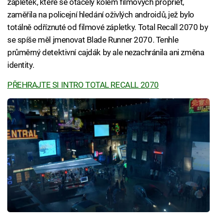
zápletek, které se otáčely kolem filmových propriet,
zaměřila na policejní hledání oživlých androidů, jež bylo
totálně odříznuté od filmové zápletky. Total Recall 2070 by
se spíše měl jmenovat Blade Runner 2070. Tenhle
průměrný detektivní cajdák by ale nezachránila ani změna
identity.
PŘEHRAJTE SI INTRO TOTAL RECALL 2070