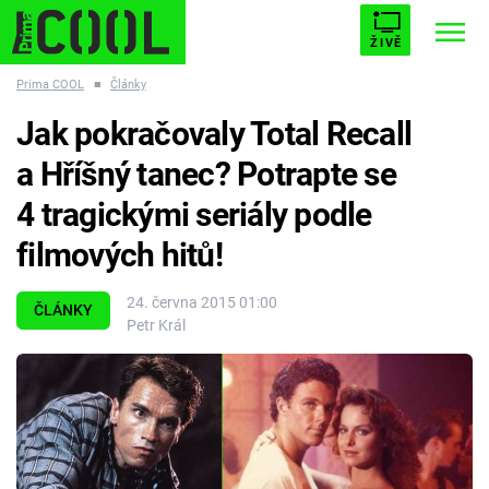
ŽIVĚ
Prima COOL
■
Články
STARHOUSE
BUFFY, PŘEMOŽITELKA UPÍRŮ
Trendy:
Jak pokračovaly Total Recall
ESCAPE
PLNEJ KOTEL
AVENGERS 5
a Hříšný tanec? Potrapte se
4 tragickými seriály podle
filmových hitů!
Témata
24. června 2015 01:00
ČLÁNKY
Petr Král
Filmy
Seriály
Hry