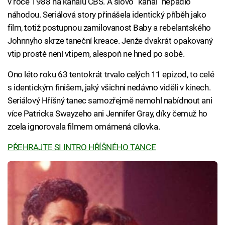
v roce 1988 na kanálu CBS. A slovo “kanál” nepadlo
náhodou. Seriálová story přinášela identický příběh jako
film, totiž postupnou zamilovanost Baby a rebelantského
Johnnyho skrze taneční kreace. Jenže dvakrát opakovaný
vtip prostě není vtipem, alespoň ne hned po sobě.
Ono léto roku 63 tentokrát trvalo celých 11 epizod, to celé
s identickým finišem, jaký všichni nedávno viděli v kinech.
Seriálový Hříšný tanec samozřejmě nemohl nabídnout ani
více Patricka Swayzeho ani Jennifer Gray, díky čemuž ho
zcela ignorovala filmem omámená cílovka.
PŘEHRAJTE SI INTRO HŘÍŠNÉHO TANCE