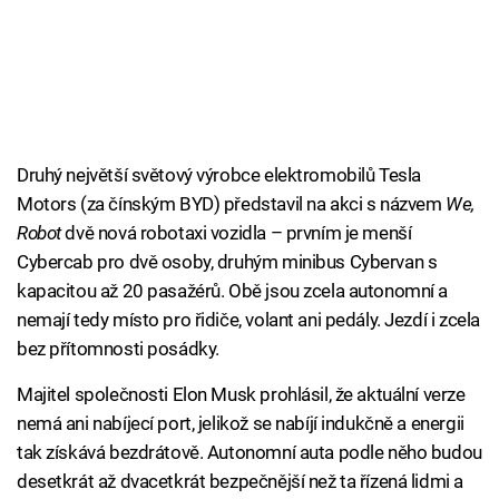
Druhý největší světový výrobce elektromobilů Tesla
Motors (za čínským BYD) představil na akci s názvem
We,
Robot
dvě nová robotaxi vozidla – prvním je menší
Cybercab pro dvě osoby, druhým minibus Cybervan s
kapacitou až 20 pasažérů. Obě jsou zcela autonomní a
nemají tedy místo pro řidiče, volant ani pedály. Jezdí i zcela
bez přítomnosti posádky.
Majitel společnosti Elon Musk prohlásil, že aktuální verze
nemá ani nabíjecí port, jelikož se nabíjí indukčně a energii
tak získává bezdrátově. Autonomní auta podle něho budou
desetkrát až dvacetkrát bezpečnější než ta řízená lidmi a