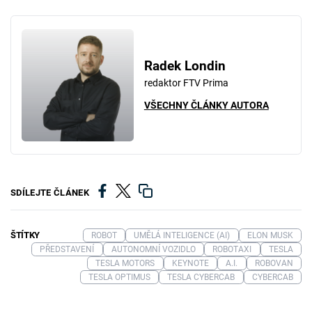
Radek Londin
redaktor FTV Prima
VŠECHNY ČLÁNKY AUTORA
SDÍLEJTE ČLÁNEK
ŠTÍTKY
ROBOT
UMĚLÁ INTELIGENCE (AI)
ELON MUSK
PŘEDSTAVENÍ
AUTONOMNÍ VOZIDLO
ROBOTAXI
TESLA
TESLA MOTORS
KEYNOTE
A.I.
ROBOVAN
TESLA OPTIMUS
TESLA CYBERCAB
CYBERCAB