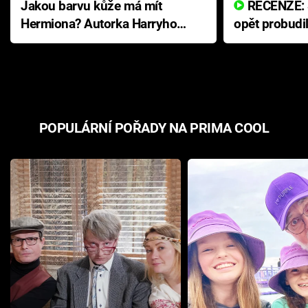
Jakou barvu kůže má mít
RECENZE: Smrtelné zlo se
Hermiona? Autorka Harryho
opět probudi
Pottera přišla s ráznou
přichází s n
odpovědí
hororovou n
POPULÁRNÍ POŘADY NA PRIMA COOL