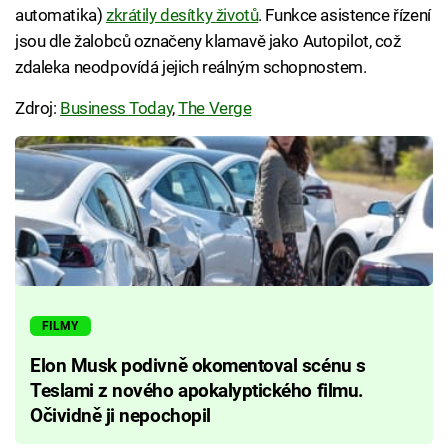
automatika)
zkrátily desítky životů
. Funkce asistence řízení
jsou dle žalobců označeny klamavě jako Autopilot, což
zdaleka neodpovídá jejich reálným schopnostem.
Zdroj:
Business Today
,
The Verge
FILMY
Elon Musk podivně okomentoval scénu s
Teslami z nového apokalyptického filmu.
Očividně ji nepochopil