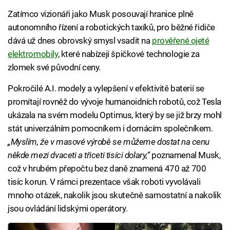
Zatímco vizionáři jako Musk posouvají hranice plně
autonomního řízení a robotických taxíků, pro běžné řidiče
dává už dnes obrovský smysl vsadit na
prověřené ojeté
elektromobily
, které nabízejí špičkové technologie za
zlomek své původní ceny.
Pokročilé A.I. modely a vylepšení v efektivitě baterií se
promítají rovněž do vývoje humanoidních robotů, což Tesla
ukázala na svém modelu Optimus, který by se již brzy mohl
stát univerzálním pomocníkem i domácím společníkem.
„Myslím, že v masové výrobě se můžeme dostat na cenu
někde mezi dvaceti a třiceti tisíci dolary,“
poznamenal Musk,
což v hrubém přepočtu bez daně znamená 470 až 700
tisíc korun. V rámci prezentace však roboti vyvolávali
mnoho otázek, nakolik jsou skutečně samostatní a nakolik
jsou ovládání lidskými operátory.