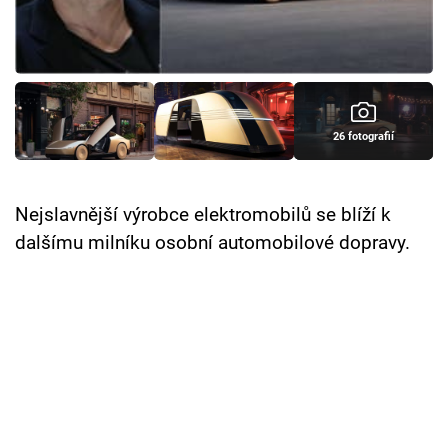
Cool Esport
Pořady
TV Program
26 fotografií
Sledujte prima+
Nejslavnější výrobce elektromobilů se blíží k
Přihlášení
dalšímu milníku osobní automobilové dopravy.
Sledujte nás