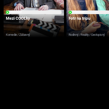
PŘEHRÁT
PŘEHRÁT
Mezi COOLky
Fotr na tripu
Komedie / Zábavný
Rodinný / Reality / Cestopisný