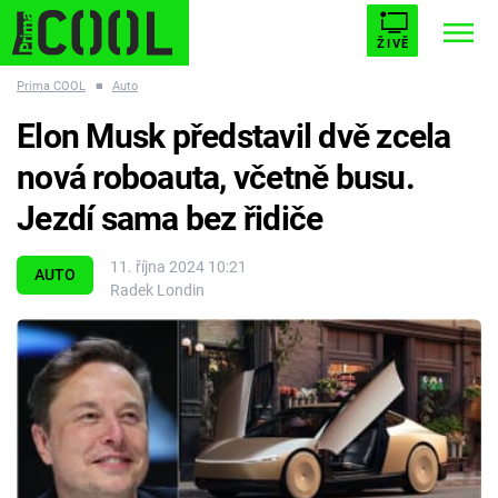
ŽIVĚ
Prima COOL
■
Auto
STARHOUSE
BUFFY, PŘEMOŽITELKA UPÍRŮ
Trendy:
Elon Musk představil dvě zcela
ESCAPE
PLNEJ KOTEL
AVENGERS 5
nová roboauta, včetně busu.
Jezdí sama bez řidiče
11. října 2024 10:21
AUTO
Radek Londin
Témata
Filmy
Seriály
Hry