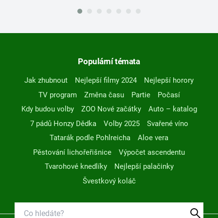
Populární témata
Jak zhubnout
Nejlepší filmy 2024
Nejlepší horory
TV program
Změna času
Partie
Počasí
Kdy budou volby
ZOO Nové začátky
Auto – katalog
7 pádů Honzy Dědka
Volby 2025
Svařené víno
Tatarák podle Pohlreicha
Aloe vera
Pěstování lichořeřišnice
Výpočet ascendentu
Tvarohové knedlíky
Nejlepší palačinky
Švestkový koláč