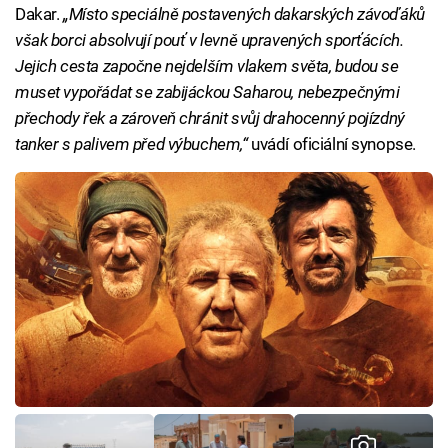
Dakar.
„Místo speciálně postavených dakarských závoďáků
však borci absolvují pouť v levně upravených sporťácích.
Jejich cesta započne nejdelším vlakem světa, budou se
muset vypořádat se zabijáckou Saharou, nebezpečnými
přechody řek a zároveň chránit svůj drahocenný pojízdný
tanker s palivem před výbuchem,“
uvádí oficiální synopse.