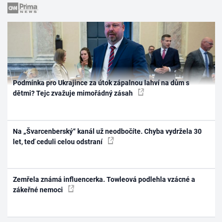
Podmínka pro Ukrajince za útok zápalnou lahví na dům s
dětmi? Tejc zvažuje mimořádný zásah
Na „Švarcenberský“ kanál už neodbočíte. Chyba vydržela 30
let, teď ceduli celou odstraní
Zemřela známá influencerka. Towleová podlehla vzácné a
zákeřné nemoci