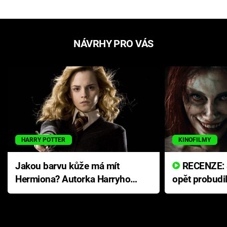
NÁVRHY PRO VÁS
HARRY POTTER
KINOFILMY
Jakou barvu kůže má mít
RECENZE: Smrtelné zlo se
Hermiona? Autorka Harryho
opět probudi
Pottera přišla s ráznou
přichází s n
odpovědí
hororovou n