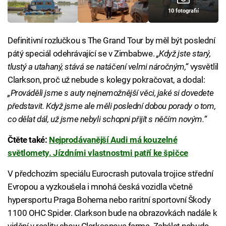
10 fotografií
Definitivní rozlučkou s The Grand Tour by měl být poslední
pátý speciál odehrávající se v Zimbabwe.
„Když jste starý,
tlustý a utahaný, stává se natáčení velmi náročným,“
vysvětlil
Clarkson, proč už nebude s kolegy pokračovat, a dodal:
„Prováděli jsme s auty nejnemožnější věci, jaké si dovedete
představit. Když jsme ale měli poslední dobou porady o tom,
co dělat dál, už jsme nebyli schopni přijít s něčím novým.“
Čtěte také:
Nejprodávanější Audi má kouzelné
světlomety. Jízdními vlastnostmi patří ke špičce
V předchozím speciálu Eurocrash putovala trojice střední
Evropou a vyzkoušela i mnohá česká vozidla včetně
hypersportu Praga Bohema nebo raritní sportovní Škody
1100 OHC Spider. Clarkson bude na obrazovkách nadále k