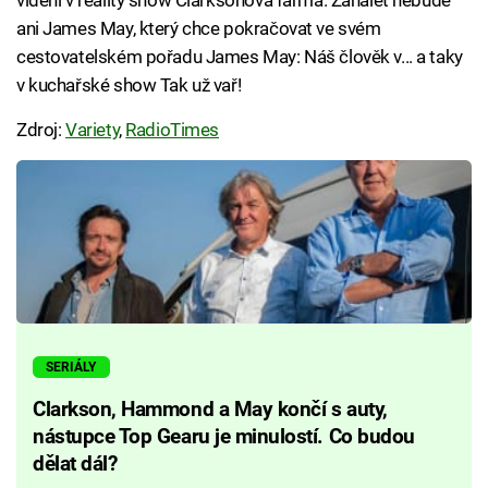
vidění v reality show Clarksonova farma. Zahálet nebude
ani James May, který chce pokračovat ve svém
cestovatelském pořadu James May: Náš člověk v... a taky
v kuchařské show Tak už vař!
Zdroj:
Variety
,
RadioTimes
SERIÁLY
Clarkson, Hammond a May končí s auty,
nástupce Top Gearu je minulostí. Co budou
dělat dál?