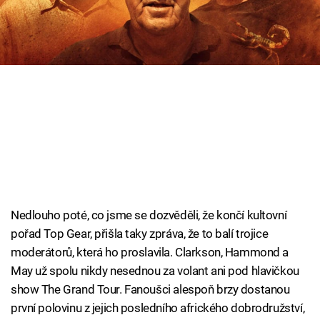
Cool Esport
Pořady
TV Program
Sledujte prima+
Přihlášení
Nedlouho poté, co jsme se dozvěděli, že končí kultovní
Sledujte nás
pořad Top Gear, přišla taky zpráva, že to balí trojice
moderátorů, která ho proslavila. Clarkson, Hammond a
May už spolu nikdy nesednou za volant ani pod hlavičkou
show The Grand Tour. Fanoušci alespoň brzy dostanou
první polovinu z jejich posledního afrického dobrodružství,