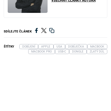
VŠECHNY ČLÁNKY AUTORA
SDÍLEJTE ČLÁNEK
ŠTÍTKY
DOBÍJENÍ
APPLE
USA
DOBÍJEČKA
MACBOOK
MACBOOK PRO
USB-C
DONGLE
ZLATÝ DŮL