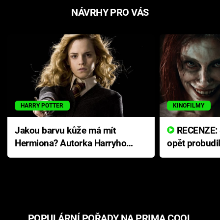
NÁVRHY PRO VÁS
HARRY POTTER
KINOFILMY
Jakou barvu kůže má mít
RECENZE: Smrtelné zlo se
Hermiona? Autorka Harryho
opět probudi
Pottera přišla s ráznou
přichází s n
odpovědí
hororovou n
POPULÁRNÍ POŘADY NA PRIMA COOL