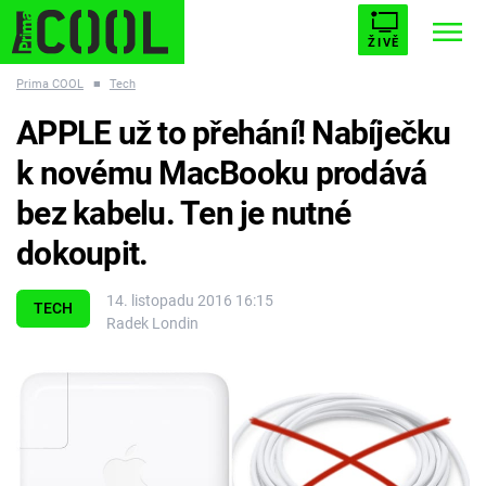
ŽIVĚ
Prima COOL
■
Tech
STARHOUSE
BUFFY, PŘEMOŽITELKA UPÍRŮ
Trendy:
APPLE už to přehání! Nabíječku
ESCAPE
PLNEJ KOTEL
AVENGERS 5
k novému MacBooku prodává
bez kabelu. Ten je nutné
dokoupit.
Témata
14. listopadu 2016 16:15
TECH
Radek Londin
Filmy
Seriály
Hry