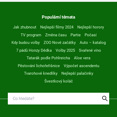
Populární témata
Jak zhubnout
Nejlepší filmy 2024
Nejlepší horory
TV program
Změna času
Partie
Počasí
Kdy budou volby
ZOO Nové začátky
Auto – katalog
7 pádů Honzy Dědka
Volby 2025
Svařené víno
Tatarák podle Pohlreicha
Aloe vera
Pěstování lichořeřišnice
Výpočet ascendentu
Tvarohové knedlíky
Nejlepší palačinky
Švestkový koláč