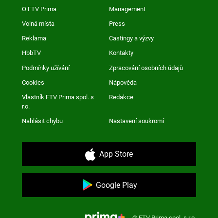
O FTV Prima
Management
Volná místa
Press
Reklama
Castingy a výzvy
HbbTV
Kontakty
Podmínky užívání
Zpracování osobních údajů
Cookies
Nápověda
Vlastník FTV Prima spol. s
Redakce
r.o.
Nahlásit chybu
Nastavení soukromí
App Store
Google Play
© FTV Prima spol. s r.o.