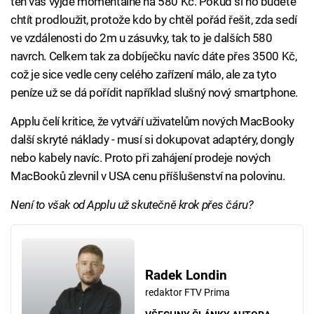
ten vás vyjde momentálně na 580 Kč. Pokud si ho budete
chtít prodloužit, protože kdo by chtěl pořád řešit, zda sedí
ve vzdálenosti do 2m u zásuvky, tak to je dalších 580
navrch. Celkem tak za dobíječku navíc dáte přes 3500 Kč,
což je sice vedle ceny celého zařízení málo, ale za tyto
peníze už se dá pořídit například slušný nový smartphone.
Applu čelí kritice, že vytváří uživatelům nových MacBooky
další skryté náklady - musí si dokupovat adaptéry, dongly
nebo kabely navíc. Proto při zahájení prodeje nových
MacBooků zlevnil v USA cenu příšlušenství na polovinu.
Není to však od Applu už skutečně krok přes čáru?
Radek Londin
redaktor FTV Prima