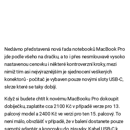
Nedávno představená nová řada notebooků MacBook Pro
jde podle všeho na dračku, a to i přes nesmlouvavě vysoko
nastavenou cenovku i některé kontroverzní kroky, mezi
nimiž tím asi nejvýraznějším je sjednocení veškerých
konektorů - počítač je vybaven pouze novými sloty USB-C,
skrze které se taky dobíjí.
Když si budete chtít k novému MacBooku Pro dokoupit
dobíječku, zaplatíte cca 2100 Kč v případě verze pro 13.
palcový model a 2400 Kč ve verzi pro ten 15. palcový. To
není málo, obvzlášť v případě, že v balení dostanete pouze
samotý adaptér a koncovku do zásuvky. Kabel USB-C k