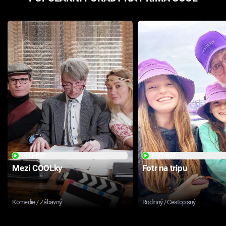
PŘEHRÁT
PŘEHRÁT
Mezi COOLky
Fotr na tripu
Komedie / Zábavný
Rodinný / Cestopisný