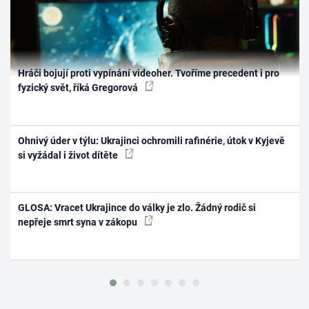
Hráči bojují proti vypínání videoher. Tvoříme precedent i pro
fyzický svět, říká Gregorová
Ohnivý úder v týlu: Ukrajinci ochromili rafinérie, útok v Kyjevě
si vyžádal i život dítěte
GLOSA: Vracet Ukrajince do války je zlo. Žádný rodič si
nepřeje smrt syna v zákopu