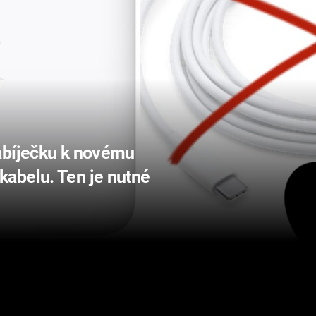
abíječku k novému
abelu. Ten je nutné