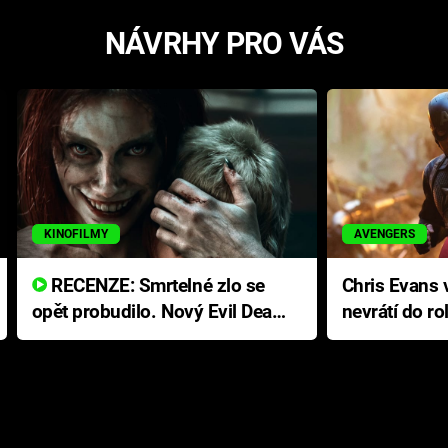
NÁVRHY PRO VÁS
KINOFILMY
AVENGERS
RECENZE: Smrtelné zlo se
Chris Evans v
opět probudilo. Nový Evil Dead
nevrátí do ro
přichází s neodolatelnou
Ameriky
hororovou nabídkou