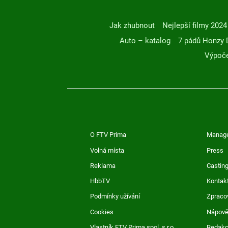
Jak zhubnout
Nejlepší filmy 2024
Auto – katalog
7 pádů Honzy 
Výpoče
O FTV Prima
Manag
Volná místa
Press
Reklama
Casting
HbbTV
Kontak
Podmínky užívání
Zpraco
Cookies
Nápov
Vlastník FTV Prima spol. s r.o.
Redak