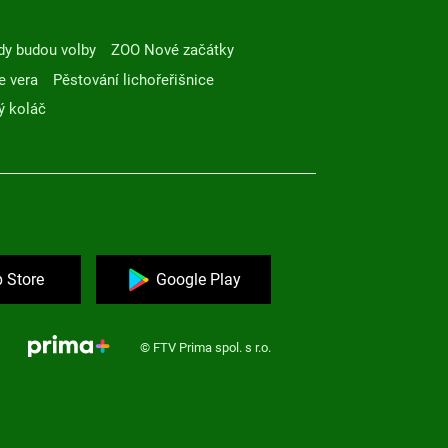
dy budou volby
ZOO Nové začátky
e vera
Pěstování lichořeřišnice
ý koláč
 Store
Google Play
© FTV Prima spol. s r.o.