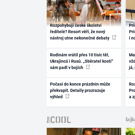
Rozpohybují české školství
Pri
ředitelé? Resort věří, že nový
Pri
nástroj utne nekonečné debaty
i n
Rodinám vrátil přes 10 tisíc těl,
Ma
Ukrajinců i Rusů. „Sběratel kostí“
vž
sám padl v bojích
já,
Počasí do konce prázdnin může
Ro
překvapit. Detaily prozrazuje
Pr
výhled
a 