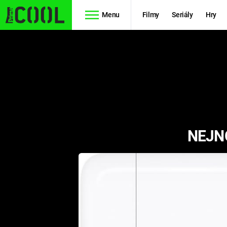
Menu
Filmy
Seriály
Hry
Seriály
Filmy
SIMPSONOVI
STAR WARS
HVĚZDNÁ
AVENGERS
BRÁNA
NEJNO
RYCHLE A
TEORIE
ZBĚSILE 10
VELKÉHO
PREDÁTOR
TŘESKU
FUTURAMA