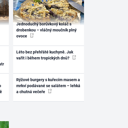
Jednoduchý borůvkový koláč s
drobenkou – vláčný moučník plný
ovoce
Léto bez přehřáté kuchyně. Jak
vařit i během tropických dnů?
atr
Rýžové burgery s kuřecím masem a
o
mrkví podávané se salátem – lehká
ně
a chutná večeře