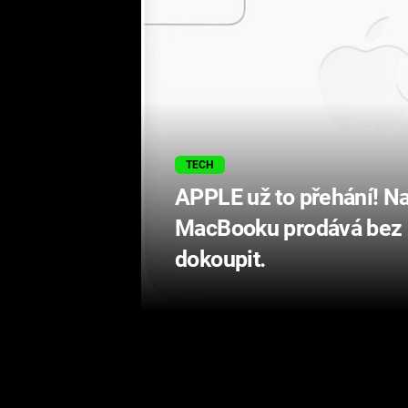
TECH
APPLE už to přehání! N
MacBooku prodává bez k
dokoupit.