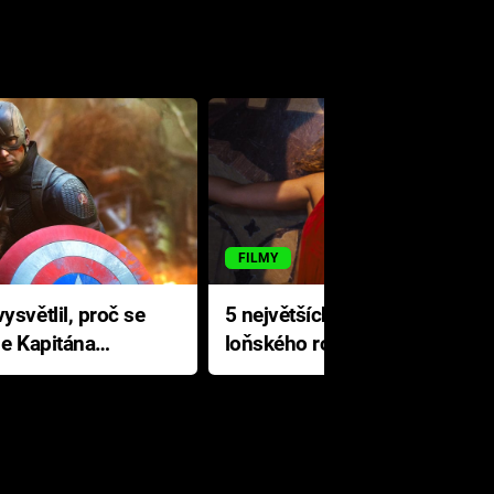
FILMY
ysvětlil, proč se
5 největších propadáků
le Kapitána
loňského roku: Disney na
jediné katastrofě prodělal 200
milionů dolarů