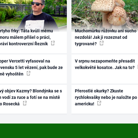
rtyho frky: Táta kvůli mému
Muchomůrku růžovku ani sucho
oru málem přišel o práci,
nezdolá! Jak ji rozeznat od
práví kontroverzní Řezník
tygrované?
per Vercetti vyfasoval na
V srpnu nezapomeňte přesadit
vensku 5 let vězení, pak bude ze
velkokvěté kosatce. Jak na to?
mě vyhoštěn
vý objev Kazmy? Blondýnka se s
Přerostlé okurky? Zkuste
 vodí za ruce a fotí se na místě
rychlokvašky nebo je naložte po
ko Rosecká
americku!