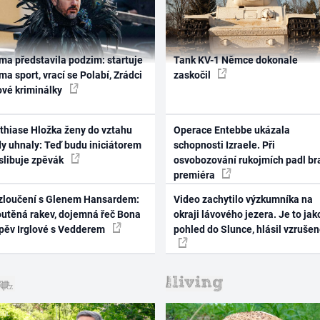
ma představila podzim: startuje
Tank KV-1 Němce dokonale
ma sport, vrací se Polabí, Zrádci
zaskočil
ové kriminálky
thiase Hložka ženy do vztahu
Operace Entebbe ukázala
dy uhnaly: Teď budu iniciátorem
schopnosti Izraele. Při
 slibuje zpěvák
osvobozování rukojmích padl br
premiéra
zloučení s Glenem Hansardem:
Video zachytilo výzkumníka na
outěná rakev, dojemná řeč Bona
okraji lávového jezera. Je to jak
zpěv Irglové s Vedderem
pohled do Slunce, hlásil vzruše