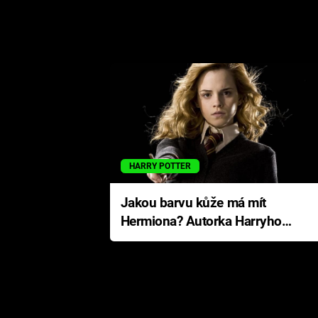
HARRY POTTER
Jakou barvu kůže má mít
Hermiona? Autorka Harryho
Pottera přišla s ráznou
odpovědí