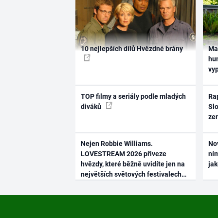
10 nejlepších dílů Hvězdné brány
Ma
hum
vy
TOP filmy a seriály podle mladých
Rap
diváků
Slo
ze
Nejen Robbie Williams.
No
LOVESTREAM 2026 přiveze
ním
hvězdy, které běžně uvidíte jen na
ja
největších světových festivalech