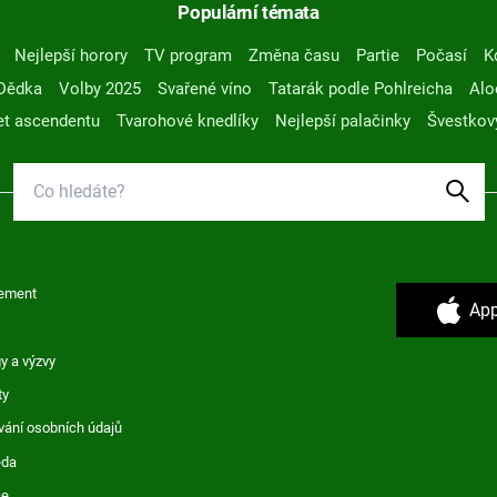
Populární témata
Nejlepší horory
TV program
Změna času
Partie
Počasí
K
Dědka
Volby 2025
Svařené víno
Tatarák podle Pohlreicha
Alo
t ascendentu
Tvarohové knedlíky
Nejlepší palačinky
Švestkov
ement
App
y a výzvy
ty
vání osobních údajů
ěda
ce