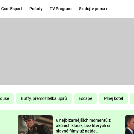
Cool Esport
Pořady
TV Program
Sledujte prima+
Hry
Zábava
MAFIA
ZÁBAVN
GALERI
GTA 6
NEJLEP
KINGDOM
KOMEDI
COME:
DELIVERANCE
CHUCK
House
Buffy, přemožitelka upírů
Escape
Plnej kotel
NORRIS
ESPORT
6 nejbizarnějších momentů z
DEADP
akčních klasik, bez kterých si
slavné filmy už nejde