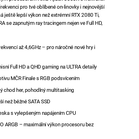
kvenci pro tvé oblíbené on-linovky i nejnovější
 ještě lepší výkon než extrémní RTX 2080 Ti,
TRA se zapnutým ray tracingem nejen ve Full HD,
ekvencí až 4,6GHz – pro náročné nové hry i
sní Full HD a QHD gaming na ULTRA detaily
 motivu MČR Finale s RGB podsvícením
 chod her, pohodlný multitasking
jší než běžné SATA SSD
ska s vylepšeným napájením CPU
VO ARGB – maximální výkon procesoru bez