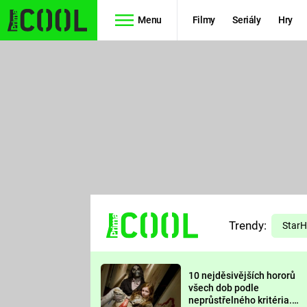
Menu
Filmy
Seriály
Hry
Seriály
Filmy
SIMPSONOVI
STAR WARS
HVĚZDNÁ
AVENGERS
BRÁNA
RYCHLE A
TEORIE
ZBĚSILE 10
Trendy:
VELKÉHO
Star
PREDÁTOR
TŘESKU
10 nejděsivějších hororů
FUTURAMA
všech dob podle
neprůstřelného kritéria.