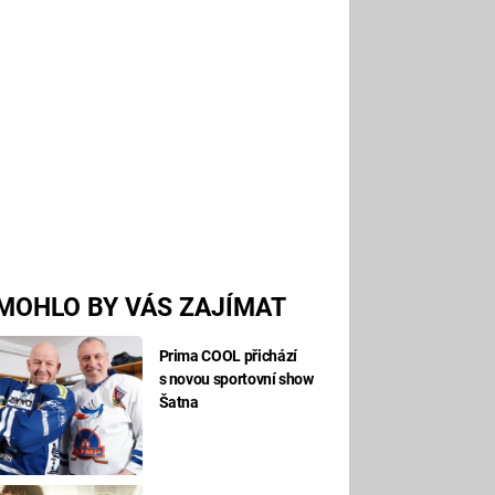
MOHLO BY VÁS ZAJÍMAT
Prima COOL přichází
s novou sportovní show
Šatna