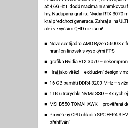
až 4,6GHz ti dodá maximální snímkovou fre
hry. Nadupaná grafika Nvidia RTX 3070 má
král předchozí generace. Zahraj si na UL
ale i ve vyšším QHD rozlišení!
Nové šestijádro AMD Ryzen 5600X s fr
hraní on-linovek s vysokými FPS
grafika Nvidia RTX 3070 – nekompromi
Hraj jako vítěz! – exkluzivní design v
16 GB paměti DDR4 3200 MHz – svižný
1TB ultrarychlé NVMe SSD – 4x rychle
MSI B550 TOMAHAWK – prověřená de
Prověřený CPU chladič SPC FERA 3 E
přehřívání