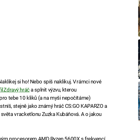
klikej si ho! Nebo spíš naklikuj. V rámci nové
l Zdravý hráč
a splnit výzvu, kterou
 pro tebe 10 kliků (a na myši nepočítáme)
stníš, stejně jako známý hráč CS:GO KAPARZO a
 světa v racketlonu Zuzka Kubáňová. A o jakou
ovým procesorem AMD Ryzen 5600X s frekvencí