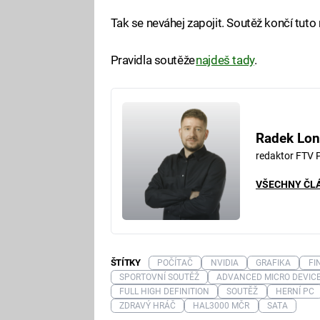
Tak se neváhej zapojit. Soutěž končí tuto 
Pravidla soutěže
najdeš tady
.
Radek Lon
redaktor FTV 
VŠECHNY ČL
ŠTÍTKY
POČÍTAČ
NVIDIA
GRAFIKA
FI
SPORTOVNÍ SOUTĚŽ
ADVANCED MICRO DEVIC
FULL HIGH DEFINITION
SOUTĚŽ
HERNÍ PC
ZDRAVÝ HRÁČ
HAL3000 MČR
SATA