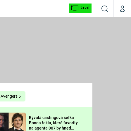
ŽIVĚ
Vyhledávání
Můj p
Prima+
É
CNN Prima NEWS
E
Prima FRESH
ŠÍ
Prima LIVING
E
Prima Ženy
Avengers 5
Prima LAJK
Bývalá castingová šéfka
OOL
Bonda řekla, které favority
Sledujte nás
na agenta 007 by hned