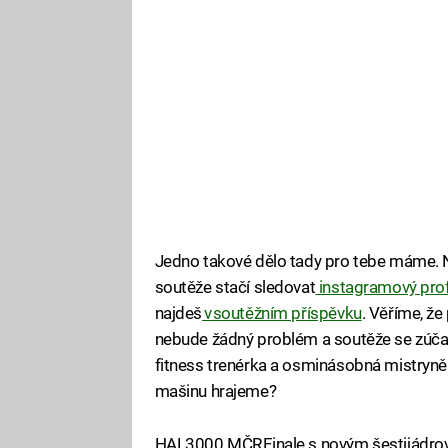
Jedno takové dělo tady pro tebe máme. Na
soutěže stačí sledovat
instagramový profi
najdeš
v soutěžním příspěvku
. Věříme, že
nebude žádný problém a soutěže se zúča
fitness trenérka a osminásobná mistryně
mašinu hrajeme?
HAL3000 MČR Finale s novým šestijádr