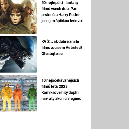
50 nejlepších fantasy
filmů všech dob: Pán
prstenů a Harry Potter
jsou jen špičkou ledovce
KVÍZ: Jak dobře znáte
filmovou sérii Vetřelec?
Otestujte se!
10 nejočekávanějších
filmů léta 2023:
Komiksové hity doplní
návraty akčních legend