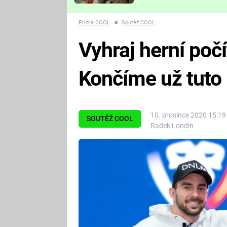
Které děsivé pecky vám
nejvíc zvednou tep?
Prima COOL
■
Soutěž COOL
Vyhraj herní poč
Končíme už tuto 
10. prosince 2020 15:19
SOUTĚŽ COOL
Radek Londin