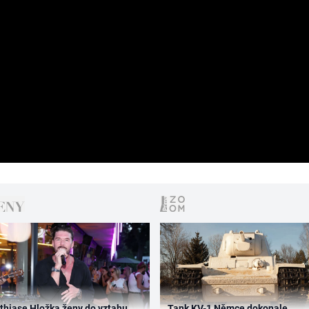
thiase Hložka ženy do vztahu
Tank KV-1 Němce dokonale