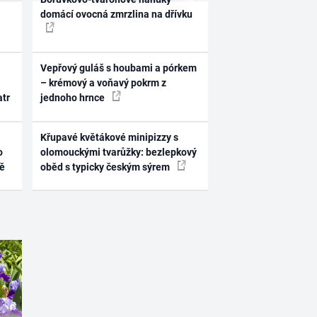
domácí ovocná zmrzlina na dřívku
Vepřový guláš s houbami a pórkem
– krémový a voňavý pokrm z
atr
jednoho hrnce
Křupavé květákové minipizzy s
o
olomouckými tvarůžky: bezlepkový
ně
oběd s typicky českým sýrem