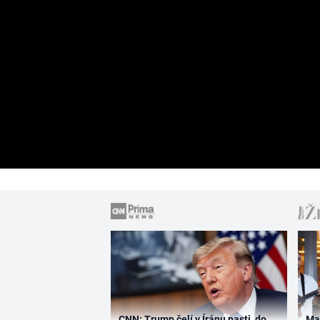
CNN: Trump čelí v Íránu pasti, do
Ma