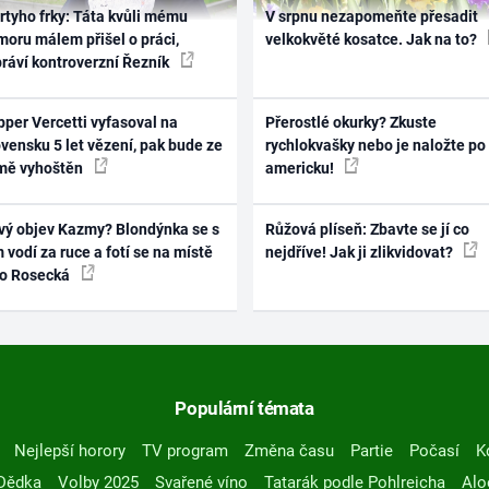
rtyho frky: Táta kvůli mému
V srpnu nezapomeňte přesadit
oru málem přišel o práci,
velkokvěté kosatce. Jak na to?
práví kontroverzní Řezník
per Vercetti vyfasoval na
Přerostlé okurky? Zkuste
vensku 5 let vězení, pak bude ze
rychlokvašky nebo je naložte po
mě vyhoštěn
americku!
vý objev Kazmy? Blondýnka se s
Růžová plíseň: Zbavte se jí co
 vodí za ruce a fotí se na místě
nejdříve! Jak ji zlikvidovat?
ko Rosecká
Populární témata
Nejlepší horory
TV program
Změna času
Partie
Počasí
K
Dědka
Volby 2025
Svařené víno
Tatarák podle Pohlreicha
Alo