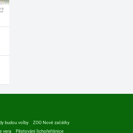
dy budou volby
ZOO Nové začátky
e vera
Pěstování lichořeřišnice