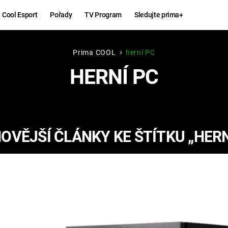
Cool Esport
Pořady
TV Program
Sledujte prima+
Prima COOL
herní PC
Hry
Zábava
HERNÍ PC
MAFIA
ZÁBAVN
GALERI
GTA 6
NEJLEP
OVĚJŠÍ ČLÁNKY KE ŠTÍTKU „HERN
KINGDOM
KOMEDI
COME:
DELIVERANCE
CHUCK
NORRIS
ESPORT
DEADP