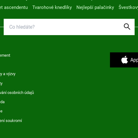
t ascendentu
Tvarohové knedlíky
Nejlepší palačinky
Švestkov
ement
App
y a výzvy
ty
vání osobních údajů
ěda
ce
ení soukromí