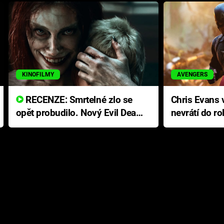
KINOFILMY
AVENGERS
RECENZE: Smrtelné zlo se
Chris Evans v
opět probudilo. Nový Evil Dead
nevrátí do ro
přichází s neodolatelnou
Ameriky
hororovou nabídkou