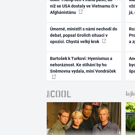
níž se USA dostaly ve Vietnamu či v
vž
Afghánistánu
já,
Úmorné, ministři s námi nechodí do
Ro
debat, popsal Grolich situaci v
Pr
opozici. Chystá velký krok
a 
Bartošek k Turkovi: Hyenismus a
Ane
nehoráznost. Ke stíhání by ho
byd
Sněmovna vydala, míní Vondráček
šp