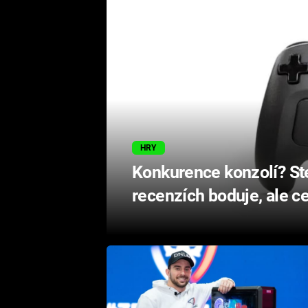
HRY
Konkurence konzolí? S
recenzích boduje, ale ce