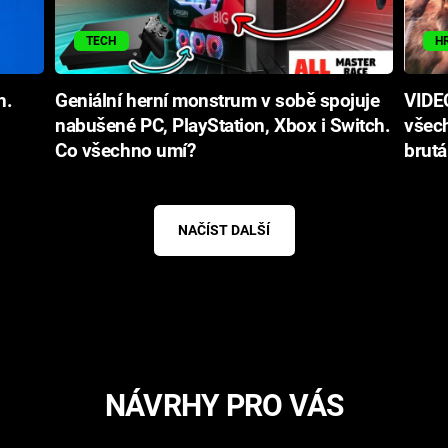
TECH
H
n.
Geniální herní monstrum v sobě spojuje
VIDEO
nabušené PC, PlayStation, Xbox i Switch.
všech
Co všechno umí?
brutá
NAČÍST DALŠÍ
NÁVRHY PRO VÁS