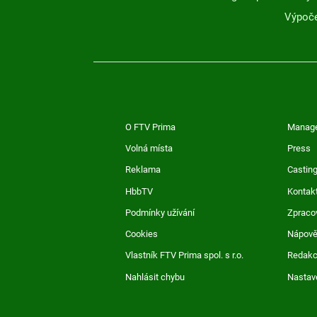
Výpoče
O FTV Prima
Manag
Volná místa
Press
Reklama
Casting
HbbTV
Kontak
Podmínky užívání
Zpraco
Cookies
Nápov
Vlastník FTV Prima spol. s r.o.
Redak
Nahlásit chybu
Nastav