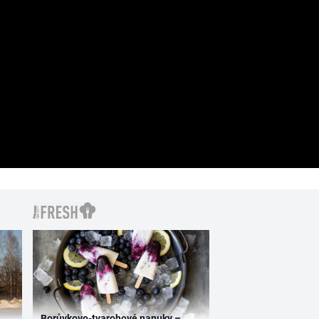
Borůvkovo-tvarohové nanuky –