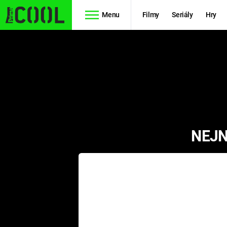
Menu
Filmy
Seriály
Hry
Seriály
Filmy
SIMPSONOVI
STAR WARS
HVĚZDNÁ
AVENGERS
BRÁNA
NEJN
RYCHLE A
TEORIE
ZBĚSILE 10
VELKÉHO
PREDÁTOR
TŘESKU
FUTURAMA