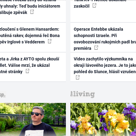
dy uhnaly: Teď budu iniciátorem
zaskočil
 slibuje zpěvák
zloučení s Glenem Hansardem:
Operace Entebbe ukázala
outěná rakev, dojemná řeč Bona
schopnosti Izraele. Při
zpěv Irglové s Vedderem
osvobozování rukojmích padl br
premiéra
ta a Jirka z AYTO spolu zkouší
Video zachytilo výzkumníka na
let. Válise mrzí, že ukázal
okraji lávového jezera. Je to jak
atné stránky
pohled do Slunce, hlásil vzruše