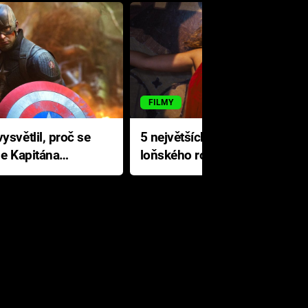
FILMY
ysvětlil, proč se
5 největších propadáků
le Kapitána
loňského roku: Disney na
jediné katastrofě prodělal 200
milionů dolarů