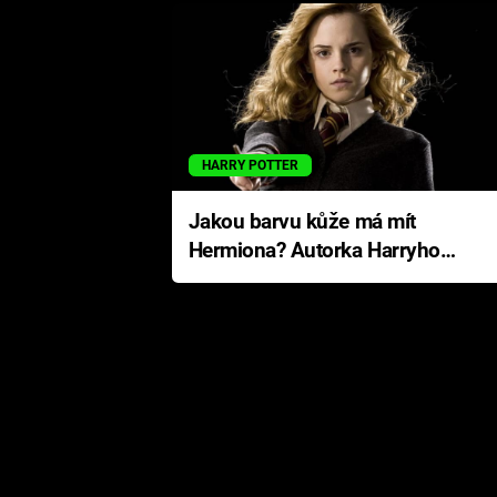
HARRY POTTER
Jakou barvu kůže má mít
Hermiona? Autorka Harryho
Pottera přišla s ráznou
odpovědí