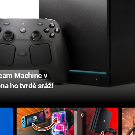
team Machine v
na ho tvrdě sráží