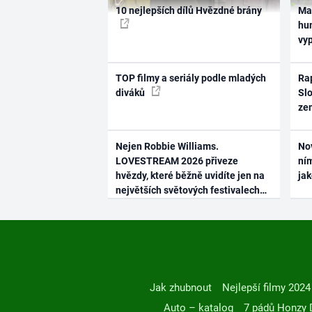
10 nejlepších dílů Hvězdné brány
Ma
hum
vy
TOP filmy a seriály podle mladých
Rap
diváků
Slo
ze
Nejen Robbie Williams.
No
LOVESTREAM 2026 přiveze
ním
hvězdy, které běžně uvidíte jen na
ja
největších světových festivalech
Jak zhubnout
Nejlepší filmy 2024
Auto – katalog
7 pádů Honzy 