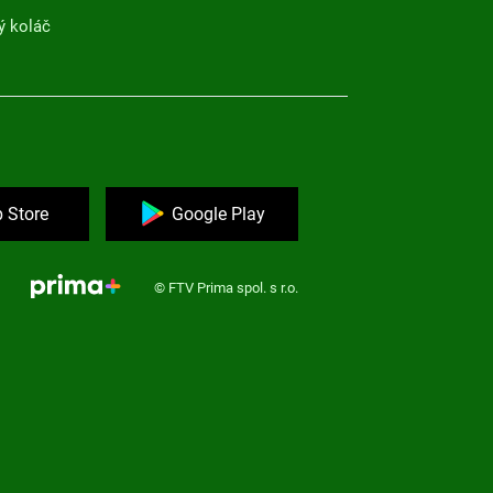
ý koláč
 Store
Google Play
© FTV Prima spol. s r.o.