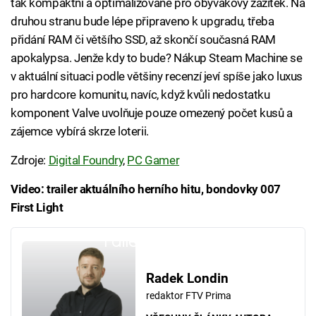
tak kompaktní a optimalizované pro obývákový zážitek. Na
druhou stranu bude lépe připraveno k upgradu, třeba
přidání RAM či většího SSD, až skončí současná RAM
apokalypsa. Jenže kdy to bude? Nákup Steam Machine se
v aktuální situaci podle většiny recenzí jeví spíše jako luxus
pro hardcore komunitu, navíc, když kvůli nedostatku
komponent Valve uvolňuje pouze omezený počet kusů a
zájemce vybírá skrze loterii.
Zdroje:
Digital Foundry
,
PC Gamer
Video: trailer aktuálního herního hitu, bondovky 007
First Light
Failed to fetch
Radek Londin
redaktor FTV Prima