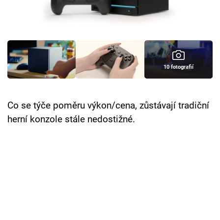
Cool Esport
Pořady
TV Program
10 fotografií
Sledujte prima+
Co se týče poměru výkon/cena, zůstávají tradiční
Přihlášení
herní konzole stále nedostižné.
Sledujte nás