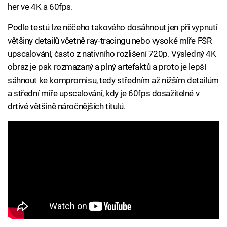
her ve 4K a 60fps.
Podle testů lze něčeho takového dosáhnout jen při vypnutí
většiny detailů včetně ray-tracingu nebo vysoké míře FSR
upscalování, často z nativního rozlišení 720p. Výsledný 4K
obraz je pak rozmazaný a plný artefaktů a proto je lepší
sáhnout ke kompromisu, tedy středním až nižším detailům
a střední míře upscalování, kdy je 60fps dosažitelné v
drtivé většině náročnějších titulů.