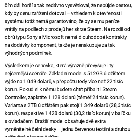
čím dál horší a tak nedávno vysvětloval, že nepůjde cestou,
kdy by cenu zařízení dotoval – vzhledem k otevřenosti
systému totiž nemá garantováno, že by se mu peníze
vrátily na podílech z prodejů her skrze Steam. Na rozdíl od
obrů typu Sony a Microsoft nemá dlouhodobé kontrakty
na dodávky komponent, takže je nenakupuje za tak
výhodných podmínek.
Výsledkem je cenovka, která výrazně převyšuje i ty
nejčernější scénáře. Základní model s 512GB úložištěm
vyjde na 1 049 dolarů, v přepočtu tedy více než 22 tisíc
korun. Pokud si k němu budete chtít přibalit i Steam
Controller, zaplatíte 1 128 dolarů (téměř 24 tisíc korun).
Varianta s 2TB úložištěm pak stojí 1 349 dolarů (28,6 tisíc
korun), respektive 1 428 dolarů (30,2 tisíc korun) v balíčku
s ovladačem. Dražší model obsahuje dvě extra
vyměnitelné čelní desky – jednu červenou textilní a druhou
z dřevěné ořechové dýhy.