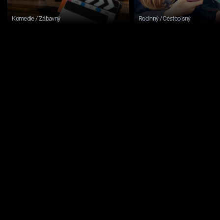
Komedie / Zábavný
Rodinný / Cestopisný