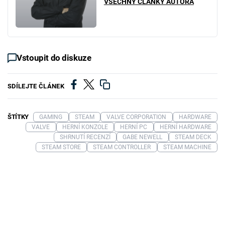
VŠECHNY ČLÁNKY AUTORA
Vstoupit do diskuze
SDÍLEJTE ČLÁNEK
ŠTÍTKY
GAMING
STEAM
VALVE CORPORATION
HARDWARE
VALVE
HERNÍ KONZOLE
HERNÍ PC
HERNÍ HARDWARE
SHRNUTÍ RECENZÍ
GABE NEWELL
STEAM DECK
STEAM STORE
STEAM CONTROLLER
STEAM MACHINE