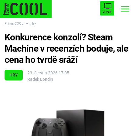
ŽIVĚ
Prima COOL
■
Hry
STARHOUSE
BUFFY, PŘEMOŽITELKA UPÍRŮ
Trendy:
Konkurence konzolí? Steam
ESCAPE
PLNEJ KOTEL
AVENGERS 5
Machine v recenzích boduje, ale
cena ho tvrdě sráží
23. června 2026 17:05
HRY
Radek Londin
Témata
Filmy
Seriály
Hry