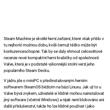
Steam Machine je skvělé herní zařízení, které však přišlo v
tu nejhorší možnou dobu, kvůli čemuž těžko může být
konkurenceschopné. Tak by se daly shrnout celosvětové
recenze nové kompaktní herní krabičky od společnosti
Valve, která je v podstatě výkonnější stolní verzí jeho
populárního Steam Decku.
V jádru jde o miniPC s předinstalovaným herním
softwarem SteamOS běžícím na bázi Linuxu. Jak už to u
Valve bývá zvykem, uživatelé si klidně mohou nainstalovat
jiný software (včetně Windows) a nijak není blokováno ani
další příslušenství, takže ho lze klidně používat i jako