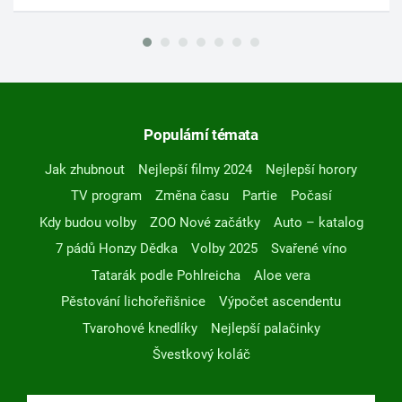
Populární témata
Jak zhubnout
Nejlepší filmy 2024
Nejlepší horory
TV program
Změna času
Partie
Počasí
Kdy budou volby
ZOO Nové začátky
Auto – katalog
7 pádů Honzy Dědka
Volby 2025
Svařené víno
Tatarák podle Pohlreicha
Aloe vera
Pěstování lichořeřišnice
Výpočet ascendentu
Tvarohové knedlíky
Nejlepší palačinky
Švestkový koláč