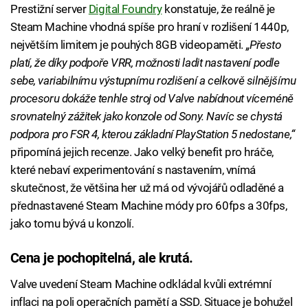
Prestižní server
Digital Foundry
konstatuje, že reálně je
Steam Machine vhodná spíše pro hraní v rozlišení 1440p,
největším limitem je pouhých 8GB videopaměti.
„Přesto
platí, že díky podpoře VRR, možnosti ladit nastavení podle
sebe, variabilnímu výstupnímu rozlišení a celkově silnějšímu
procesoru dokáže tenhle stroj od Valve nabídnout víceméně
srovnatelný zážitek jako konzole od Sony. Navíc se chystá
podpora pro FSR 4, kterou základní PlayStation 5 nedostane,“
připomíná jejich recenze. Jako velký benefit pro hráče,
které nebaví experimentování s nastavením, vnímá
skutečnost, že většina her už má od vývojářů odladěné a
přednastavené Steam Machine módy pro 60fps a 30fps,
jako tomu bývá u konzolí.
Cena je pochopitelná, ale krutá.
Valve uvedení Steam Machine odkládal kvůli extrémní
inflaci na poli operačních pamětí a SSD. Situace je bohužel