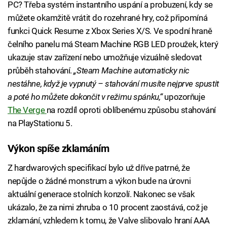
PC? Třeba systém instantního uspání a probuzení, kdy se
můžete okamžitě vrátit do rozehrané hry, což připomíná
funkci Quick Resume z Xbox Series X/S. Ve spodní hraně
čelního panelu má Steam Machine RGB LED proužek, který
ukazuje stav zařízení nebo umožňuje vizuálně sledovat
průběh stahování.
„Steam Machine automaticky nic
nestáhne, když je vypnutý – stahování musíte nejprve spustit
a poté ho můžete dokončit v režimu spánku,“
upozorňuje
The Verge
na rozdíl oproti oblíbenému způsobu stahování
na PlayStationu 5.
Výkon spíše zklamáním
Z hardwarových specifikací bylo už dříve patrné, že
nepůjde o žádné monstrum a výkon bude na úrovni
aktuální generace stolních konzolí. Nakonec se však
ukázalo, že za nimi zhruba o 10 procent zaostává, což je
zklamání, vzhledem k tomu, že Valve slibovalo hraní AAA