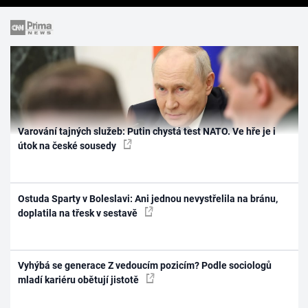
Varování tajných služeb: Putin chystá test NATO. Ve hře je i
útok na české sousedy
Ostuda Sparty v Boleslavi: Ani jednou nevystřelila na bránu,
doplatila na třesk v sestavě
Vyhýbá se generace Z vedoucím pozicím? Podle sociologů
mladí kariéru obětují jistotě