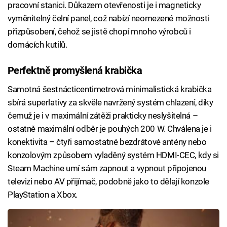
pracovní stanici. Důkazem otevřenosti je i magneticky
vyměnitelný čelní panel, což nabízí neomezené možnosti
přizpůsobení, čehož se jistě chopí mnoho výrobců i
domácích kutilů.
Perfektně promyšlená krabička
Samotná šestnácticentimetrová minimalistická krabička
sbírá superlativy za skvěle navržený systém chlazení, díky
čemuž je i v maximální zátěži prakticky neslyšitelná –
ostatně maximální odběr je pouhých 200 W. Chválena je i
konektivita – čtyři samostatné bezdrátové antény nebo
konzolovým způsobem vyladěný systém HDMI-CEC, kdy si
Steam Machine umí sám zapnout a vypnout připojenou
televizi nebo AV přijímač, podobně jako to dělají konzole
PlayStation a Xbox.