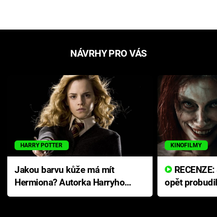
NÁVRHY PRO VÁS
HARRY POTTER
KINOFILMY
Jakou barvu kůže má mít
RECENZE: Smrtelné zlo se
Hermiona? Autorka Harryho
opět probudi
Pottera přišla s ráznou
přichází s n
odpovědí
hororovou n