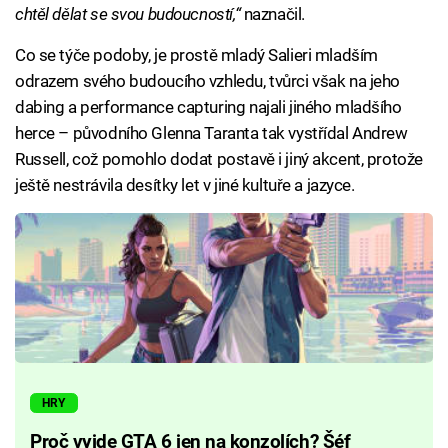
chtěl dělat se svou budoucností,“
naznačil.
Co se týče podoby, je prostě mladý Salieri mladším
odrazem svého budoucího vzhledu, tvůrci však na jeho
dabing a performance capturing najali jiného mladšího
herce – původního Glenna Taranta tak vystřídal Andrew
Russell, což pomohlo dodat postavě i jiný akcent, protože
ještě nestrávila desítky let v jiné kultuře a jazyce.
HRY
Proč vyjde GTA 6 jen na konzolích? Šéf