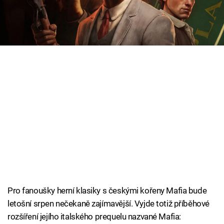
informací i brzký termín vydání.
Cool Esport
Pořady
TV Program
Sledujte prima+
Přihlášení
Sledujte nás
Pro fanoušky herní klasiky s českými kořeny Mafia bude
letošní srpen nečekaně zajímavější. Vyjde totiž příběhové
rozšíření jejího italského prequelu nazvané Mafia: