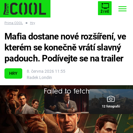
ŽIVĚ
Prima COOL
■
Hry
STARHOUSE
BUFFY, PŘEMOŽITELKA UPÍRŮ
Trendy:
Mafia dostane nové rozšíření, ve
ESCAPE
PLNEJ KOTEL
AVENGERS 5
kterém se konečně vrátí slavný
padouch. Podívejte se na trailer
8. června 2026 11:55
HRY
Radek Londin
Témata
Failed to fetch
Filmy
12 fotografií
Seriály
Hry
Po prvním traileru následovala dávka zajímavých