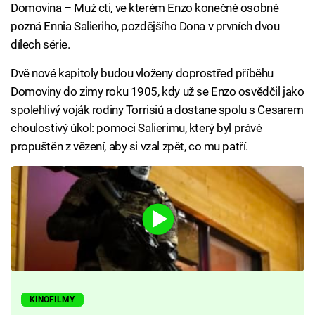
Domovina – Muž cti, ve kterém Enzo konečně osobně
pozná Ennia Salieriho, pozdějšího Dona v prvních dvou
dílech série.
Dvě nové kapitoly budou vloženy doprostřed příběhu
Domoviny do zimy roku 1905, kdy už se Enzo osvědčil jako
spolehlivý voják rodiny Torrisiů a dostane spolu s Cesarem
choulostivý úkol: pomoci Salierimu, který byl právě
propuštěn z vězení, aby si vzal zpět, co mu patří.
KINOFILMY