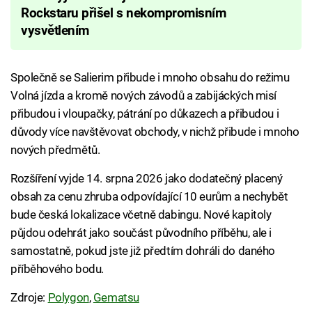
Rockstaru přišel s nekompromisním
vysvětlením
Společně se Salierim přibude i mnoho obsahu do režimu
Volná jízda a kromě nových závodů a zabijáckých misí
přibudou i vloupačky, pátrání po důkazech a přibudou i
důvody více navštěvovat obchody, v nichž přibude i mnoho
nových předmětů.
Rozšíření vyjde 14. srpna 2026 jako dodatečný placený
obsah za cenu zhruba odpovídající 10 eurům a nechybět
bude česká lokalizace včetně dabingu. Nové kapitoly
půjdou odehrát jako součást původního příběhu, ale i
samostatně, pokud jste již předtím dohráli do daného
příběhového bodu.
Zdroje:
Polygon
,
Gematsu