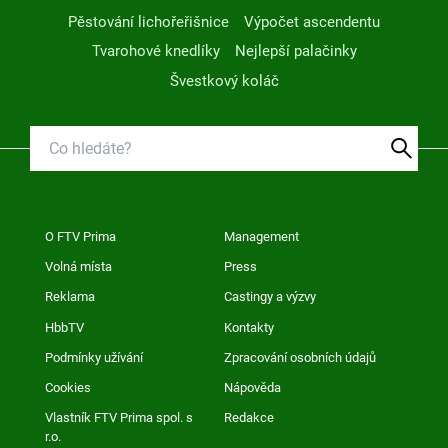
Pěstování lichořeřišnice
Výpočet ascendentu
Tvarohové knedlíky
Nejlepší palačinky
Švestkový koláč
O FTV Prima
Management
Volná místa
Press
Reklama
Castingy a výzvy
HbbTV
Kontakty
Podmínky užívání
Zpracování osobních údajů
Cookies
Nápověda
Vlastník FTV Prima spol. s
Redakce
r.o.