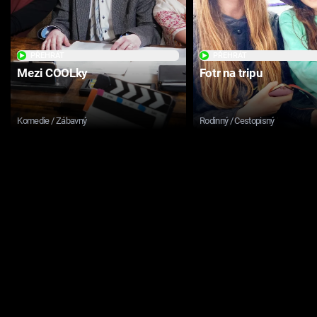
PŘEHRÁT
PŘEHRÁT
Mezi COOLky
Fotr na tripu
Komedie / Zábavný
Rodinný / Cestopisný