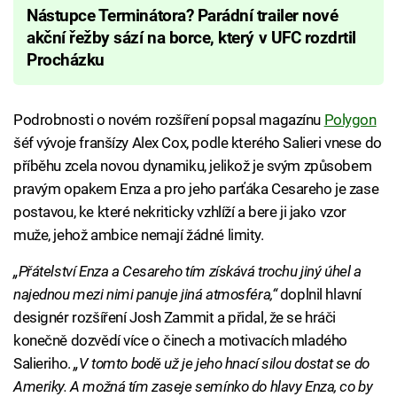
Nástupce Terminátora? Parádní trailer nové
akční řežby sází na borce, který v UFC rozdrtil
Procházku
Podrobnosti o novém rozšíření popsal magazínu
Polygon
šéf vývoje franšízy Alex Cox, podle kterého Salieri vnese do
příběhu zcela novou dynamiku, jelikož je svým způsobem
pravým opakem Enza a pro jeho parťáka Cesareho je zase
postavou, ke které nekriticky vzhlíží a bere ji jako vzor
muže, jehož ambice nemají žádné limity.
„Přátelství Enza a Cesareho tím získává trochu jiný úhel a
najednou mezi nimi panuje jiná atmosféra,“
doplnil hlavní
designér rozšíření Josh Zammit a přidal, že se hráči
konečně dozvědí více o činech a motivacích mladého
Salieriho.
„V tomto bodě už je jeho hnací silou dostat se do
Ameriky. A možná tím zaseje semínko do hlavy Enza, co by