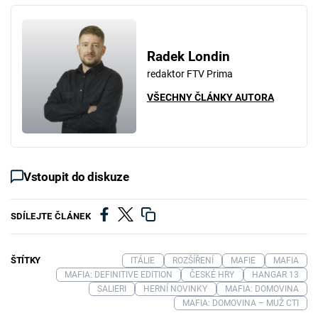
Radek Londin
redaktor FTV Prima
VŠECHNY ČLÁNKY AUTORA
Vstoupit do diskuze
SDÍLEJTE ČLÁNEK
ŠTÍTKY
ITÁLIE
ROZŠÍŘENÍ
MAFIE
MAFIA
MAFIA: DEFINITIVE EDITION
ČESKÉ HRY
HANGAR 13
SALIERI
HERNÍ NOVINKY
MAFIA: DOMOVINA
MAFIA: DOMOVINA – MUŽ CTI