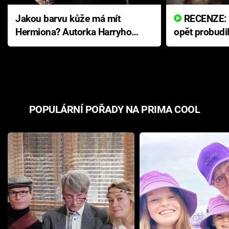
Jakou barvu kůže má mít
RECENZE: Smrtelné zlo se
Hermiona? Autorka Harryho
opět probudi
Pottera přišla s ráznou
přichází s n
odpovědí
hororovou n
POPULÁRNÍ POŘADY NA PRIMA COOL