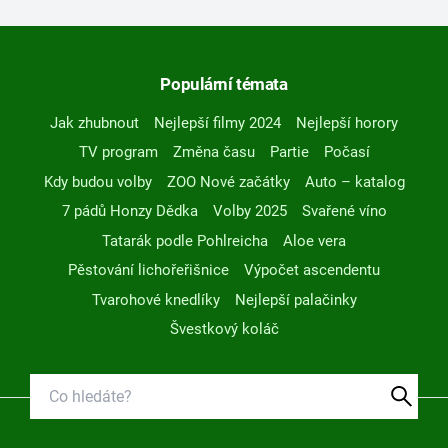
Populární témata
Jak zhubnout
Nejlepší filmy 2024
Nejlepší horory
TV program
Změna času
Partie
Počasí
Kdy budou volby
ZOO Nové začátky
Auto – katalog
7 pádů Honzy Dědka
Volby 2025
Svařené víno
Tatarák podle Pohlreicha
Aloe vera
Pěstování lichořeřišnice
Výpočet ascendentu
Tvarohové knedlíky
Nejlepší palačinky
Švestkový koláč