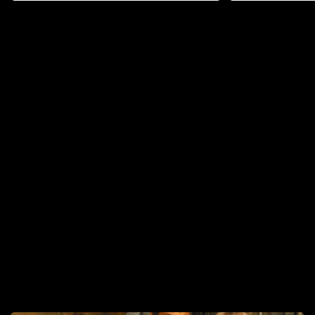
odpovědí
hororovou n