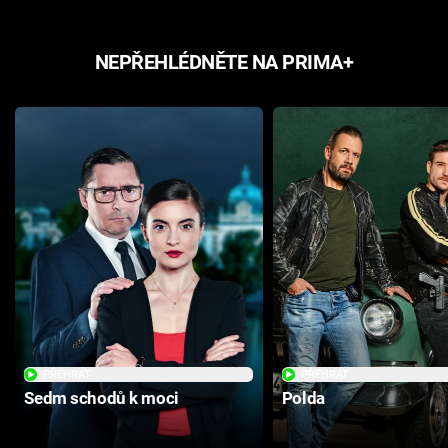
NEPŘEHLÉDNĚTE NA PRIMA+
PŘEHRÁT
PŘEHRÁT
Sedm schodů k moci
Polda