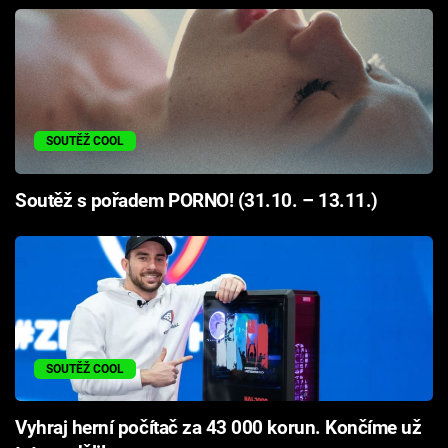
SOUTĚŽ COOL
Soutěž s pořadem PORNO! (31.10. – 13.11.)
SOUTĚŽ COOL
Vyhraj herní počítač za 43 000 korun. Končíme už