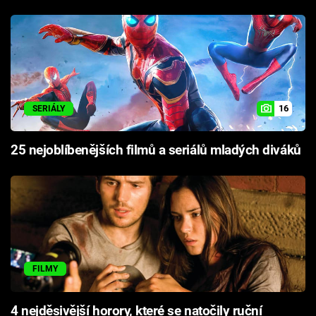
16
SERIÁLY
25 nejoblíbenějších filmů a seriálů mladých diváků
FILMY
4 nejděsivější horory, které se natočily ruční