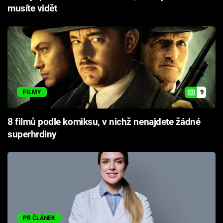
musíte vidět
9
FILMY
8 filmů podle komiksu, v nichž nenajdete žádné
superhrdiny
PR ČLÁNEK