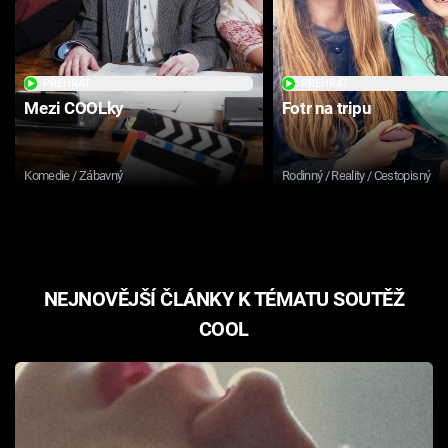
Cool Esport
Pořady
PŘEHRÁT
PŘEHRÁT
Mezi COOLky
Fotr na tripu
TV Program
Sledujte prima+
Komedie / Zábavný
Rodinný / Reality / Cestopisný
Přihlášení
NEJNOVĚJŠÍ ČLÁNKY K TÉMATU SOUTĚŽ
Sledujte nás
COOL