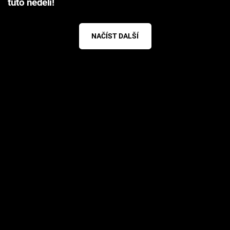
tuto neděli!
NAČÍST DALŠÍ