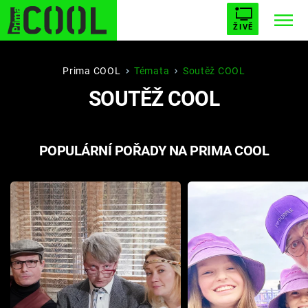
ŽIVĚ
STARHOUSE
BUFFY, PŘEMOŽITELKA UPÍRŮ
Trendy:
Prima COOL
Témata
Soutěž COOL
SOUTĚŽ COOL
ESCAPE
PLNEJ KOTEL
AVENGERS 5
POPULÁRNÍ POŘADY NA PRIMA COOL
Témata
Filmy
Seriály
Hry