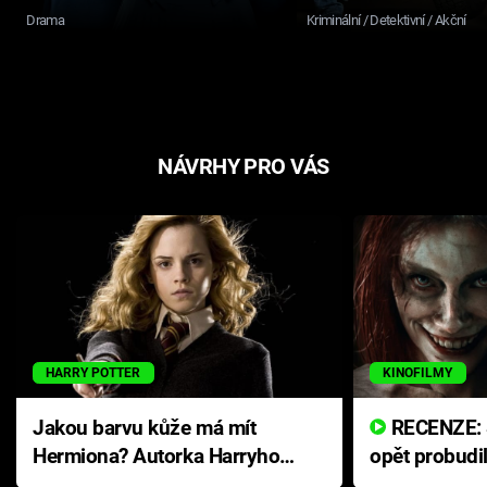
Drama
Kriminální / Detektivní / Akční
NÁVRHY PRO VÁS
HARRY POTTER
KINOFILMY
Jakou barvu kůže má mít
RECENZE: Smrtelné zlo se
Hermiona? Autorka Harryho
opět probudi
Pottera přišla s ráznou
přichází s n