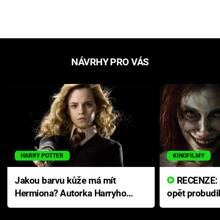
NÁVRHY PRO VÁS
HARRY POTTER
KINOFILMY
Jakou barvu kůže má mít
RECENZE: Smrtelné zlo se
Hermiona? Autorka Harryho
opět probudi
Pottera přišla s ráznou
přichází s n
odpovědí
hororovou n