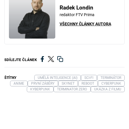
Radek Londin
redaktor FTV Prima
VŠECHNY ČLÁNKY AUTORA
SDÍLEJTE ČLÁNEK
ŠTÍTKY
UMĚLÁ INTELIGENCE (AI)
SCI-FI
TERMINÁTOR
ANIME
PRVNÍ ZÁBĚRY
SKYNET
REBOOT
CYBERPUNK
KYBERPUNK
TERMINATOR ZERO
UKÁZKA Z FILMU