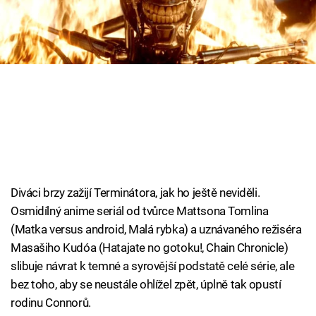
Cool Esport
Pořady
TV Program
Sledujte prima+
Přihlášení
Diváci brzy zažijí Terminátora, jak ho ještě neviděli.
Osmidílný anime seriál od tvůrce Mattsona Tomlina
Sledujte nás
(Matka versus android, Malá rybka) a uznávaného režiséra
Masašiho Kudóa (Hatajate no gotoku!, Chain Chronicle)
slibuje návrat k temné a syrovější podstatě celé série, ale
bez toho, aby se neustále ohlížel zpět, úplně tak opustí
rodinu Connorů.