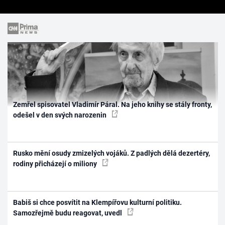
Zemřel spisovatel Vladimír Páral. Na jeho knihy se stály fronty,
odešel v den svých narozenin
Rusko mění osudy zmizelých vojáků. Z padlých dělá dezertéry,
rodiny přicházejí o miliony
Babiš si chce posvítit na Klempířovu kulturní politiku.
Samozřejmě budu reagovat, uvedl