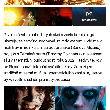
12 fotografií
Prvních šest minut nabitých akcí a zcela bez dialogů
ukazuje, že se tvůrci neobávali zajít do extrému. Vidíme v
nich hlavní hrdinku z hnutí odporu Eiko (Sonoya Mizuno)
bojující s Terminátorem (Timothy Olyphant) v nukleárním
silu v alternativní budoucnosti roku 2022 – tedy v té, kdy
se Skynet snaží dokončit své dílo skázy. Zamrzí jen
tradičně mizerná muška kybernetického zabijáka, kterou
by vysvětlil snad jen přehřátý procesor.