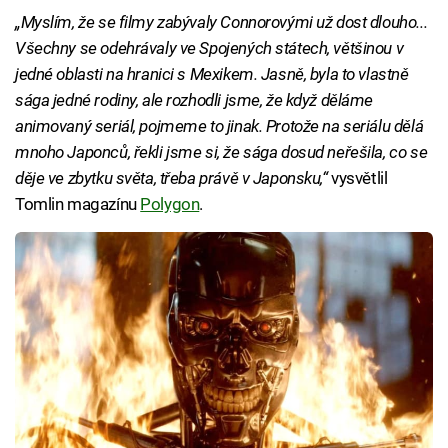
„Myslím, že se filmy zabývaly Connorovými už dost dlouho...
Všechny se odehrávaly ve Spojených státech, většinou v
jedné oblasti na hranici s Mexikem. Jasně, byla to vlastně
sága jedné rodiny, ale rozhodli jsme, že když děláme
animovaný seriál, pojmeme to jinak. Protože na seriálu dělá
mnoho Japonců, řekli jsme si, že sága dosud neřešila, co se
děje ve zbytku světa, třeba právě v Japonsku,“
vysvětlil
Tomlin magazínu
Polygon
.