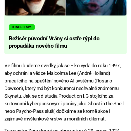
KINOFILMY
Režisér původní Vrány si ostře rýpl do
propadáku nového filmu
Ve filmu budeme svědky, jak se Eiko vydá do roku 1997,
aby ochránila vědce Malcolma Lee (André Holland)
pracujícího na spuštění nového AI systému (Rosario
Dawson), který má být konkurencí nechvalně známému
Skynetu. Jak se od studia Production I.G stojícího za
kultovními kyberpunkovými počiny jako Ghost in the Shell
nebo Psycho-Pass sluší, dočkáme se kromě akce i
zajímavé myšlenkové vrstvy a morálních dilemat.
Terminator Zero dorazí na obrazovky už 29. srpna 2024.