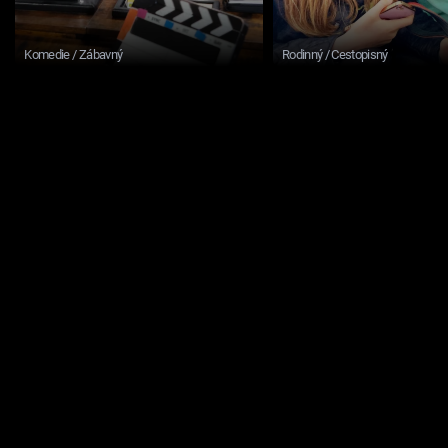
Komedie / Zábavný
Rodinný / Cestopisný