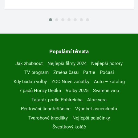
Populární témata
Jak zhubnout
Nejlepší filmy 2024
Nejlepší horory
TV program
Změna času
Partie
Počasí
Kdy budou volby
ZOO Nové začátky
Auto – katalog
7 pádů Honzy Dědka
Volby 2025
Svařené víno
Tatarák podle Pohlreicha
Aloe vera
Pěstování lichořeřišnice
Výpočet ascendentu
Tvarohové knedlíky
Nejlepší palačinky
Švestkový koláč