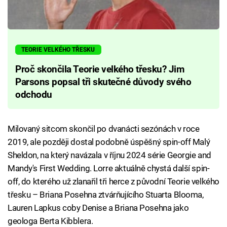
TEORIE VELKÉHO TŘESKU
Proč skončila Teorie velkého třesku? Jim
Parsons popsal tři skutečné důvody svého
odchodu
Milovaný sitcom skončil po dvanácti sezónách v roce
2019, ale později dostal podobně úspěšný spin-off Malý
Sheldon, na který navázala v říjnu 2024 série Georgie and
Mandy's First Wedding. Lorre aktuálně chystá další spin-
off, do kterého už zlanařil tři herce z původní Teorie velkého
třesku – Briana Posehna ztvárňujícího Stuarta Blooma,
Lauren Lapkus coby Denise a Briana Posehna jako
geologa Berta Kibblera.