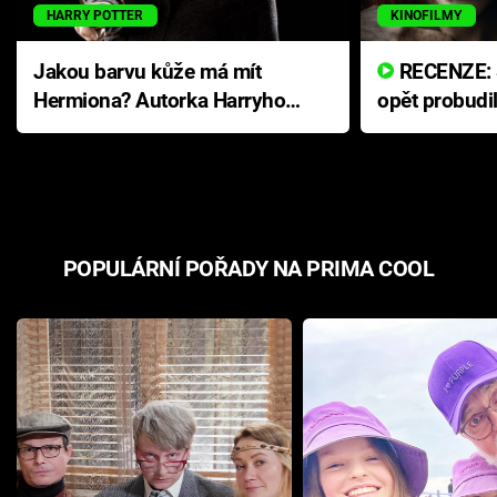
HARRY POTTER
KINOFILMY
Jakou barvu kůže má mít
RECENZE: Smrtelné zlo se
Hermiona? Autorka Harryho
opět probudi
Pottera přišla s ráznou
přichází s n
odpovědí
hororovou n
POPULÁRNÍ POŘADY NA PRIMA COOL