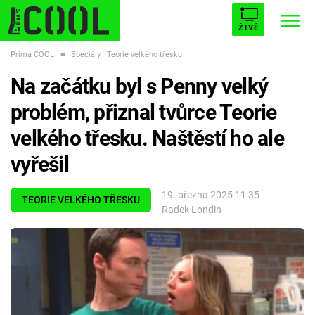
ŽIVĚ
Prima COOL
■
Speciály
Teorie velkého třesku
STARHOUSE
BUFFY, PŘEMOŽITELKA UPÍRŮ
Trendy:
Na začátku byl s Penny velký
ESCAPE
PLNEJ KOTEL
AVENGERS 5
problém, přiznal tvůrce Teorie
velkého třesku. Naštěstí ho ale
vyřešil
Témata
19. března 2025 11:35
TEORIE VELKÉHO TŘESKU
Radek Londin
Filmy
Seriály
Hry