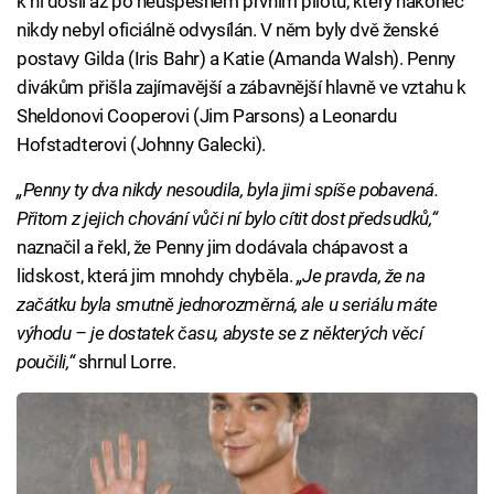
k ní došli až po neúspěšném prvním pilotu, který nakonec
nikdy nebyl oficiálně odvysílán. V něm byly dvě ženské
postavy Gilda (Iris Bahr) a Katie (Amanda Walsh). Penny
divákům přišla zajímavější a zábavnější hlavně ve vztahu k
Sheldonovi Cooperovi (Jim Parsons) a Leonardu
Hofstadterovi (Johnny Galecki).
„Penny ty dva nikdy nesoudila, byla jimi spíše pobavená.
Přitom z jejich chování vůči ní bylo cítit dost předsudků,“
naznačil a řekl, že Penny jim dodávala chápavost a
lidskost, která jim mnohdy chyběla.
„Je pravda, že na
začátku byla smutně jednorozměrná, ale u seriálu máte
výhodu – je dostatek času, abyste se z některých věcí
poučili,“
shrnul Lorre.