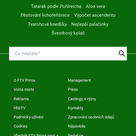
Tatarák podle Pohlreicha
Aloe vera
Pěstování lichořeřišnice
Výpočet ascendentu
Tvarohové knedlíky
Nejlepší palačinky
Švestkový koláč
O FTV Prima
Management
Volná místa
Press
Reklama
Castingy a výzvy
HbbTV
Kontakty
Podmínky užívání
Zpracování osobních údajů
Cookies
Nápověda
Vlastník FTV Prima spol. s
Redakce