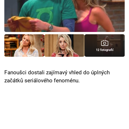
Cool Esport
Pořady
TV Program
Sledujte prima+
12 fotografií
Přihlášení
Fanoušci dostali zajímavý vhled do úplných
začátků seriálového fenoménu.
Sledujte nás