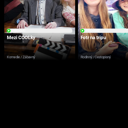
PŘEHRÁT
PŘEHRÁT
Mezi COOLky
Fotr na tripu
Komedie / Zábavný
Rodinný / Cestopisný