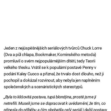
Jeden z nejúspěšnějších seriálových tvůrců Chuck Lorre
(Dva a půl chlapa, Bookmaker, Kominského metoda)
promluvil o svém nejpopulárnějším dítěti, tedy Teorii
velkého třesku. Vrátil se k populární postavě Penny v
podání Kaley Cuoco a přiznal, že trvalo dost dlouho, než ji
pochopil a dokázal rozvinout, aby nebyla jen naplněním
společenských a scenáristických stereotypů.
„Byla to klišovitá postava, tupá blondýna, prostě jsme ji
netrefili. Museli jsme se dopracovat k uvědomění, že tím, co
přinesla do příběhu a čím obohatila celý seriál i další postavy,