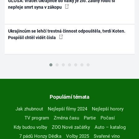
GLOSA: Vracet Ukrajince do války je zlo. Žádný rodič si
nepřeje smrt syna v zákopu
Ukrajincům se lehčí trestná činnost odpouštěla, tvrdí Koten.
Pospíšil chtěl vidět čísla
Populární témata
Jak zhubnout
Nejlepší filmy 2024
Nejlepší horory
TV program
Změna času
Partie
Počasí
Kdy budou volby
ZOO Nové začátky
Auto – katalog
7 pádů Honzy Dědka
Volby 2025
Svařené víno