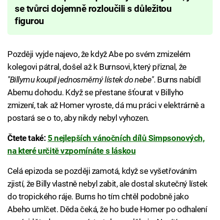
se tvůrci dojemně rozloučili s důležitou
figurou
Později vyjde najevo, že když Abe po svém zmizelém
kolegovi pátral, došel až k Burnsovi, který přiznal, že
"Billymu koupil jednosměrný lístek do nebe"
. Burns nabídl
Abemu dohodu. Když se přestane šťourat v Billyho
zmizení, tak až Homer vyroste, dá mu práci v elektrárně a
postará se o to, aby nikdy nebyl vyhozen.
Čtete také:
5 nejlepších vánočních dílů Simpsonových,
na které určitě vzpomínáte s láskou
Celá epizoda se později zamotá, když se vyšetřováním
zjistí, že Billy vlastně nebyl zabit, ale dostal skutečný lístek
do tropického ráje. Burns ho tím chtěl podobně jako
Abeho umlčet. Děda čeká, že ho bude Homer po odhalení