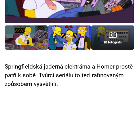
Cool Esport
Pořady
TV Program
10 fotografií
Sledujte prima+
Springfieldská jaderná elektrárna a Homer prostě
Přihlášení
patří k sobě. Tvůrci seriálu to teď rafinovaným
způsobem vysvětlili.
Sledujte nás