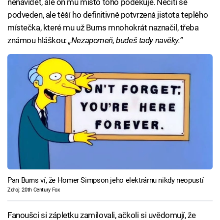
nenávidět, ale on mu místo toho poděkuje. Necítí se
podveden, ale těší ho definitivně potvrzená jistota teplého
místečka, které mu už Burns mnohokrát naznačil, třeba
známou hláškou:
„Nezapomeň, budeš tady navěky.“
Pan Burns ví, že Homer Simpson jeho elektrárnu nikdy neopustí
Zdroj: 20th Century Fox
Fanoušci si zápletku zamilovali, ačkoli si uvědomují, že