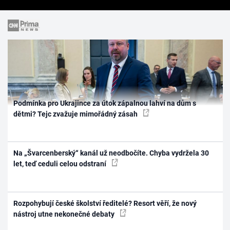
Podmínka pro Ukrajince za útok zápalnou lahví na dům s
dětmi? Tejc zvažuje mimořádný zásah
Na „Švarcenberský“ kanál už neodbočíte. Chyba vydržela 30
let, teď ceduli celou odstraní
Rozpohybují české školství ředitelé? Resort věří, že nový
nástroj utne nekonečné debaty