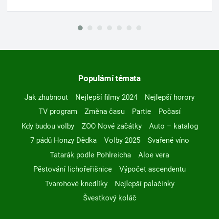
Populární témata
Jak zhubnout
Nejlepší filmy 2024
Nejlepší horory
TV program
Změna času
Partie
Počasí
Kdy budou volby
ZOO Nové začátky
Auto – katalog
7 pádů Honzy Dědka
Volby 2025
Svařené víno
Tatarák podle Pohlreicha
Aloe vera
Pěstování lichořeřišnice
Výpočet ascendentu
Tvarohové knedlíky
Nejlepší palačinky
Švestkový koláč