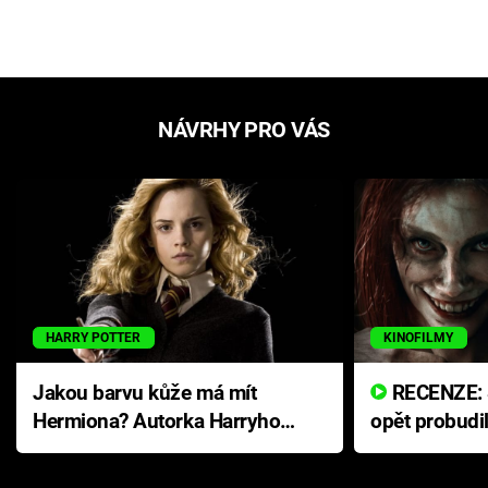
NÁVRHY PRO VÁS
HARRY POTTER
KINOFILMY
Jakou barvu kůže má mít
RECENZE: Smrtelné zlo se
Hermiona? Autorka Harryho
opět probudi
Pottera přišla s ráznou
přichází s n
odpovědí
hororovou n