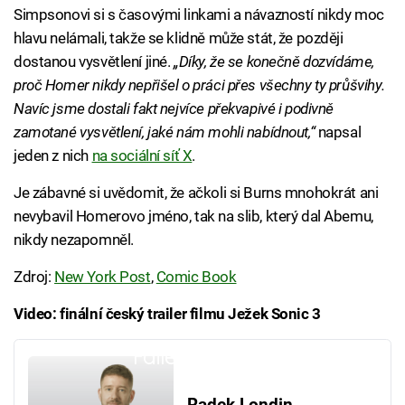
Simpsonovi si s časovými linkami a návazností nikdy moc
hlavu nelámali, takže se klidně může stát, že později
dostanou vysvětlení jiné.
„Díky, že se konečně dozvídáme,
proč Homer nikdy nepřišel o práci přes všechny ty průšvihy.
Navíc jsme dostali fakt nejvíce překvapivé i podivně
zamotané vysvětlení, jaké nám mohli nabídnout,“
napsal
jeden z nich
na sociální síť X
.
Je zábavné si uvědomit, že ačkoli si Burns mnohokrát ani
nevybavil Homerovo jméno, tak na slib, který dal Abemu,
nikdy nezapomněl.
Zdroj:
New York Post
,
Comic Book
Video: finální český trailer filmu Ježek Sonic 3
Failed to fetch
Radek Londin