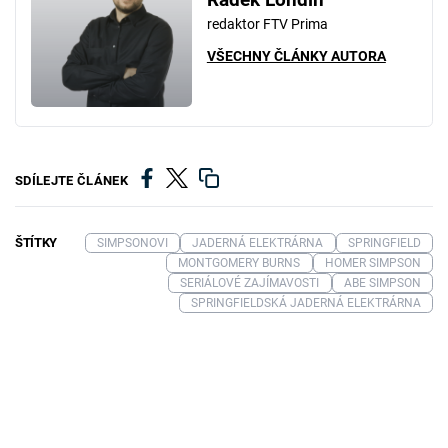
redaktor FTV Prima
VŠECHNY ČLÁNKY AUTORA
SDÍLEJTE ČLÁNEK
ŠTÍTKY
SIMPSONOVI
JADERNÁ ELEKTRÁRNA
SPRINGFIELD
MONTGOMERY BURNS
HOMER SIMPSON
SERIÁLOVÉ ZAJÍMAVOSTI
ABE SIMPSON
SPRINGFIELDSKÁ JADERNÁ ELEKTRÁRNA