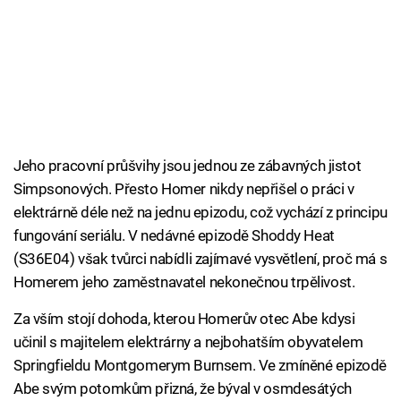
Jeho pracovní průšvihy jsou jednou ze zábavných jistot
Simpsonových. Přesto Homer nikdy nepřišel o práci v
elektrárně déle než na jednu epizodu, což vychází z principu
fungování seriálu. V nedávné epizodě Shoddy Heat
(S36E04) však tvůrci nabídli zajímavé vysvětlení, proč má s
Homerem jeho zaměstnavatel nekonečnou trpělivost.
Za vším stojí dohoda, kterou Homerův otec Abe kdysi
učinil s majitelem elektrárny a nejbohatším obyvatelem
Springfieldu Montgomerym Burnsem. Ve zmíněné epizodě
Abe svým potomkům přizná, že býval v osmdesátých