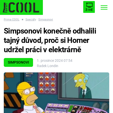
ŽIVĚ
Prima COOL
■
Speciály
Simpsonovi
STARHOUSE
BUFFY, PŘEMOŽITELKA UPÍRŮ
Trendy:
Simpsonovi konečně odhalili
ESCAPE
PLNEJ KOTEL
AVENGERS 5
tajný důvod, proč si Homer
udržel práci v elektrárně
1. prosince 2024 07:54
SIMPSONOVI
Radek Londin
Témata
Filmy
Seriály
Hry