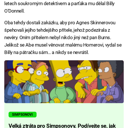
letech soukromým detektivem a parťáka mu dělal Billy
O'Donnell.
Oba tehdy dostali zakázku, aby pro Agnes Skinnerovou
špehovali jejího tehdejšího přítele, jehož podezírala z
nevěry. Oním přítelem nebyl nikdo jiný než pan Burns.
Jelikož se Abe musel věnovat malému Homerovi, vydal se
Billy na pátračku sám... a nikdy se nevrátil.
SIMPSONOVI
Velká ztráta pro Simpsonovy. Podívejte se, jak