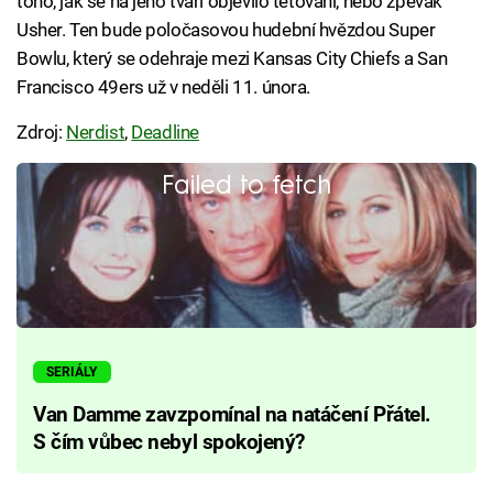
toho, jak se na jeho tváři objevilo tetování, nebo zpěvák
Usher. Ten bude poločasovou hudební hvězdou Super
Bowlu, který se odehraje mezi Kansas City Chiefs a San
Francisco 49ers už v neděli 11. února.
Zdroj:
Nerdist
,
Deadline
Failed to fetch
SERIÁLY
Van Damme zavzpomínal na natáčení Přátel.
S čím vůbec nebyl spokojený?