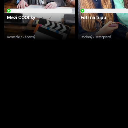
PŘEHRÁT
PŘEHRÁT
Mezi COOLky
Fotr na tripu
Komedie / Zábavný
Rodinný / Cestopisný