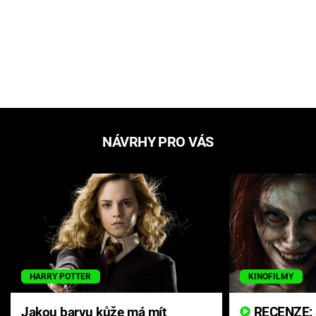
NÁVRHY PRO VÁS
HARRY POTTER
KINOFILMY
Jakou barvu kůže má mít
RECENZE: Smrtelné zlo se