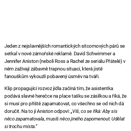
Jeden z nejslavnějších romantických sitcomových párů se
setkal v nové zámořské reklamě. David Schwimmer a
Jennifer Aniston (neboli Ross a Rachel ze seriálu Přátelé) v
něm zažívají zábavně trapnou situaci, která jistě
fanouškům vykouzlí pobavený úsměv na tváři.
Klip propagující rozvoz jídla začíná tím, že asistentka
podává slavné herečce na place tašku se zásilkou a říká, že
si musí pro příště zapamatovat, co všechno se od nich dá
doručit. Na to jí Aniston odpoví:
„Víš, co se říká: Aby sis
něco zapamatovala, musíš něco jiného zapomenout. Udělat
si trochu místa.“