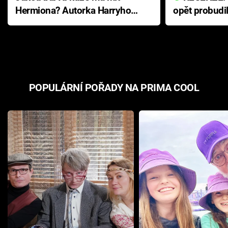
Hermiona? Autorka Harryho
opět probudi
Pottera přišla s ráznou
přichází s n
odpovědí
hororovou n
POPULÁRNÍ POŘADY NA PRIMA COOL