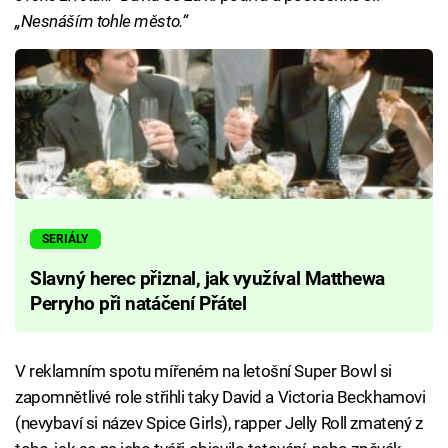
„Nesnáším tohle město.“
SERIÁLY
Slavný herec přiznal, jak využíval Matthewa
Perryho při natáčení Přátel
V reklamním spotu mířeném na letošní Super Bowl si
zapomnětlivé role střihli taky David a Victoria Beckhamovi
(nevybaví si název Spice Girls), rapper Jelly Roll zmatený z