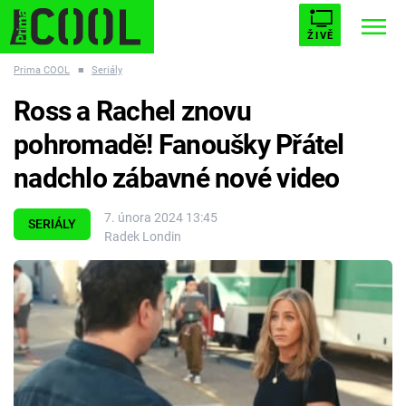
ŽIVĚ
Prima COOL
■
Seriály
STARHOUSE
BUFFY, PŘEMOŽITELKA UPÍRŮ
Trendy:
Ross a Rachel znovu
ESCAPE
PLNEJ KOTEL
AVENGERS 5
pohromadě! Fanoušky Přátel
nadchlo zábavné nové video
7. února 2024 13:45
SERIÁLY
Radek Londin
Témata
Filmy
Seriály
Hry