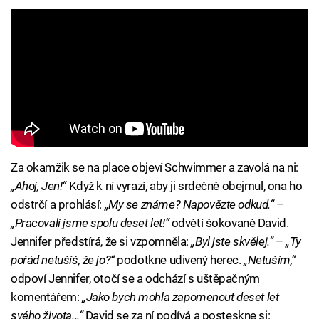
Za okamžik se na place objeví Schwimmer a zavolá na ni:
„Ahoj, Jen!“
Když k ní vyrazí, aby ji srdečně obejmul, ona ho
odstrčí a prohlásí:
„My se známe? Napovězte odkud.“ –
„Pracovali jsme spolu deset let!“
odvětí šokovaně David.
Jennifer předstírá, že si vzpomněla:
„Byl jste skvělej.“
–
„Ty
pořád netušíš, že jo?“
podotkne udivený herec.
„Netuším,“
odpoví Jennifer, otočí se a odchází s uštěpačným
komentářem:
„Jako bych mohla zapomenout deset let
svého života...“
David se za ní podívá a posteskne si: