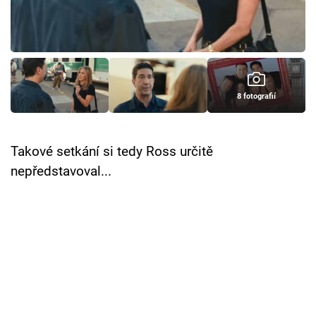
Cool Esport
Pořady
TV Program
8 fotografií
Sledujte prima+
Takové setkání si tedy Ross určitě
Přihlášení
nepředstavoval...
Sledujte nás