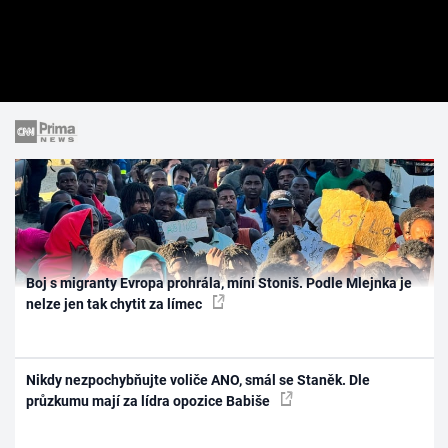
Boj s migranty Evropa prohrála, míní Stoniš. Podle Mlejnka je
nelze jen tak chytit za límec
Nikdy nezpochybňujte voliče ANO, smál se Staněk. Dle
průzkumu mají za lídra opozice Babiše