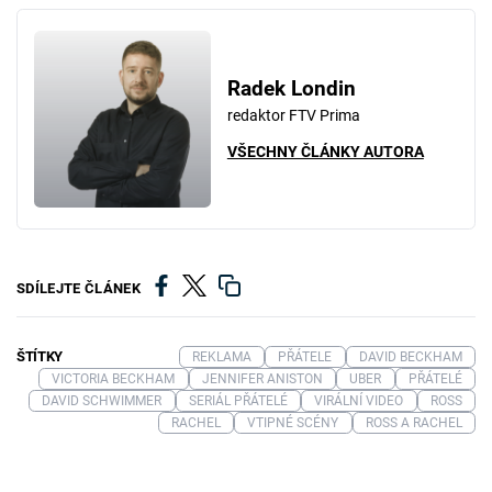
Radek Londin
redaktor FTV Prima
VŠECHNY ČLÁNKY AUTORA
SDÍLEJTE ČLÁNEK
ŠTÍTKY
REKLAMA
PŘÁTELE
DAVID BECKHAM
VICTORIA BECKHAM
JENNIFER ANISTON
UBER
PŘÁTELÉ
DAVID SCHWIMMER
SERIÁL PŘÁTELÉ
VIRÁLNÍ VIDEO
ROSS
RACHEL
VTIPNÉ SCÉNY
ROSS A RACHEL