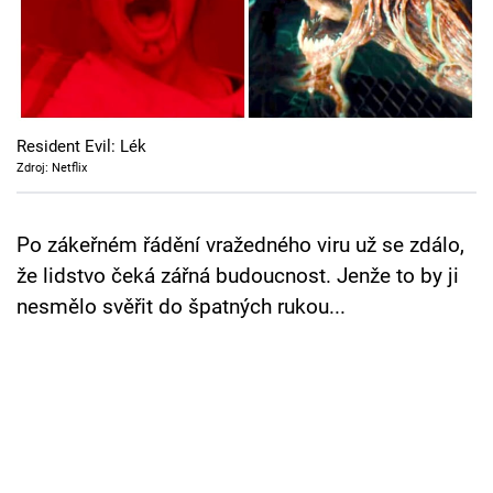
Cool Esport
Pořady
TV Program
Resident Evil: Lék
Zdroj: Netflix
Sledujte prima+
Po zákeřném řádění vražedného viru už se zdálo,
Přihlášení
že lidstvo čeká zářná budoucnost. Jenže to by ji
nesmělo svěřit do špatných rukou...
Sledujte nás