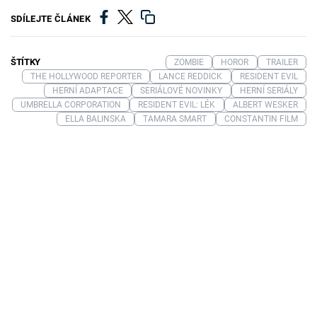
SDÍLEJTE ČLÁNEK
ŠTÍTKY
ZOMBIE
HOROR
TRAILER
THE HOLLYWOOD REPORTER
LANCE REDDICK
RESIDENT EVIL
HERNÍ ADAPTACE
SERIÁLOVÉ NOVINKY
HERNÍ SERIÁLY
UMBRELLA CORPORATION
RESIDENT EVIL: LÉK
ALBERT WESKER
ELLA BALINSKA
TAMARA SMART
CONSTANTIN FILM