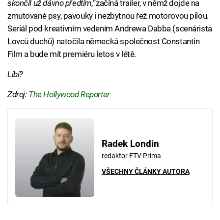
skončil už dávno předtím,
“začíná trailer, v němž dojde na
zmutované psy, pavouky i nezbytnou řež motorovou pilou.
Seriál pod kreativním vedením Andrewa Dabba (scenárista
Lovců duchů) natočila německá společnost Constantin
Film a bude mít premiéru letos v létě.
Líbí?
Zdroj:
The Hollywood Reporter
Radek Londin
redaktor FTV Prima
VŠECHNY ČLÁNKY AUTORA