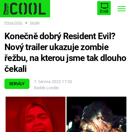
ŽIVĚ
Prima COOL
■
Seriály
STARHOUSE
BUFFY, PŘEMOŽITELKA UPÍRŮ
Trendy:
Konečně dobrý Resident Evil?
ESCAPE
PLNEJ KOTEL
AVENGERS 5
Nový trailer ukazuje zombie
řežbu, na kterou jsme tak dlouho
čekali
Témata
7. června 2022 17:30
SERIÁLY
Radek Londin
Filmy
Seriály
Hry