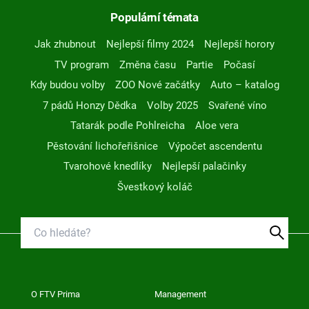
Populární témata
Jak zhubnout
Nejlepší filmy 2024
Nejlepší horory
TV program
Změna času
Partie
Počasí
Kdy budou volby
ZOO Nové začátky
Auto – katalog
7 pádů Honzy Dědka
Volby 2025
Svařené víno
Tatarák podle Pohlreicha
Aloe vera
Pěstování lichořeřišnice
Výpočet ascendentu
Tvarohové knedlíky
Nejlepší palačinky
Švestkový koláč
O FTV Prima
Management