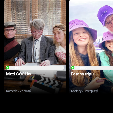
PŘEHRÁT
PŘEHRÁT
Mezi COOLky
Fotr na tripu
Komedie / Zábavný
Rodinný / Cestopisný