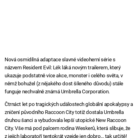
Nová osmidílná adaptace slavné videoherní série s
názvem Resident Evil: Lék láká novým trailerem, který
ukazuje podstatně více akce, monster i celého světa, v
němž bohužel (z nějakého dost šíleného důvodu) stále
funguje nechvalně známá Umbrella Corporation.
Čtrnáct let po tragických událostech globální apokalypsy a
zničení původního Raccoon City totiž dostala Umbrella
druhou šanci a vybudovala lepší utopické New Raccoon
City. Vše má pod palcem rodina Weskerů, která slibuje, že
z jejích laboratoří tentokrát vzejde jen dobro... tak určitě!