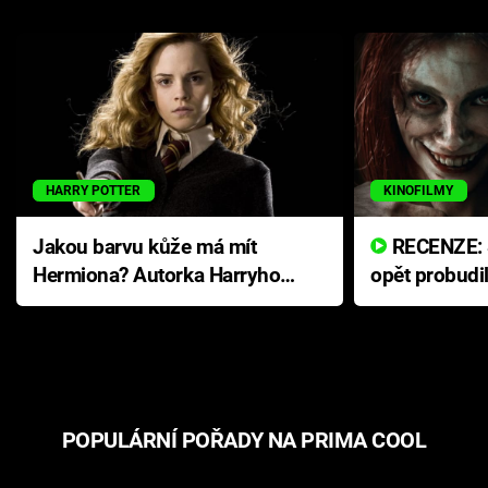
HARRY POTTER
KINOFILMY
Jakou barvu kůže má mít
RECENZE: Smrtelné zlo se
Hermiona? Autorka Harryho
opět probudi
Pottera přišla s ráznou
přichází s n
odpovědí
hororovou n
POPULÁRNÍ POŘADY NA PRIMA COOL