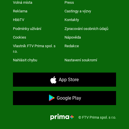
Volná místa
Press
Reklama
Castingy a výzvy
HbbTV
Kontakty
Podmínky užívání
Zpracování osobních údajů
Cookies
Nápověda
Vlastník FTV Prima spol. s
Redakce
r.o.
Nahlásit chybu
Nastavení soukromí
App Store
Google Play
© FTV Prima spol. s r.o.