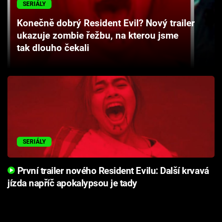
SERIÁLY
Cool Esport
Konečně dobrý Resident Evil? Nový trailer
Pořady
ukazuje zombie řežbu, na kterou jsme
tak dlouho čekali
TV Program
Sledujte prima+
Přihlášení
SERIÁLY
Sledujte nás
První trailer nového Resident Evilu: Další krvavá
jízda napříč apokalypsou je tady