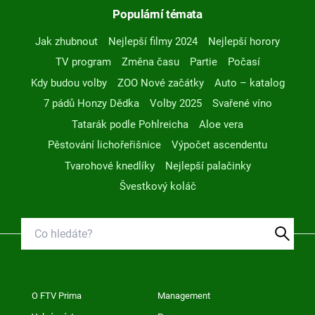
Populární témata
Jak zhubnout
Nejlepší filmy 2024
Nejlepší horory
TV program
Změna času
Partie
Počasí
Kdy budou volby
ZOO Nové začátky
Auto – katalog
7 pádů Honzy Dědka
Volby 2025
Svařené víno
Tatarák podle Pohlreicha
Aloe vera
Pěstování lichořeřišnice
Výpočet ascendentu
Tvarohové knedlíky
Nejlepší palačinky
Švestkový koláč
O FTV Prima
Management