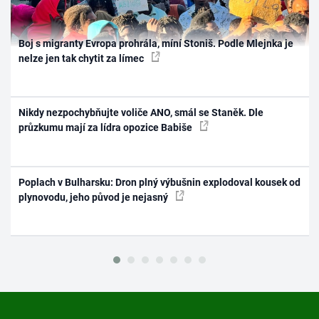
Boj s migranty Evropa prohrála, míní Stoniš. Podle Mlejnka je
nelze jen tak chytit za límec
Nikdy nezpochybňujte voliče ANO, smál se Staněk. Dle
průzkumu mají za lídra opozice Babiše
Poplach v Bulharsku: Dron plný výbušnin explodoval kousek od
plynovodu, jeho původ je nejasný