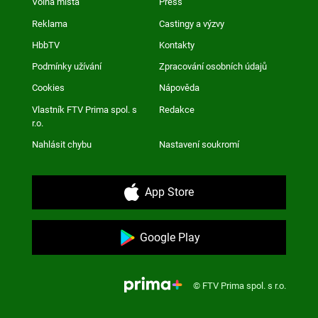
Volná místa
Press
Reklama
Castingy a výzvy
HbbTV
Kontakty
Podmínky užívání
Zpracování osobních údajů
Cookies
Nápověda
Vlastník FTV Prima spol. s
Redakce
r.o.
Nahlásit chybu
Nastavení soukromí
App Store
Google Play
© FTV Prima spol. s r.o.