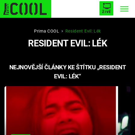
ŽIVĚ
STARHOUSE
BUFFY, PŘEMOŽITELKA UPÍRŮ
Trendy:
Prima COOL
Resident Evil: Lék
RESIDENT EVIL: LÉK
ESCAPE
PLNEJ KOTEL
AVENGERS 5
NEJNOVĚJŠÍ ČLÁNKY KE ŠTÍTKU „RESIDENT
EVIL: LÉK“
Témata
Filmy
Seriály
Hry