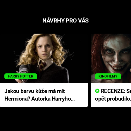
NÁVRHY PRO VÁS
HARRY POTTER
KINOFILMY
Jakou barvu kůže má mít
RECENZE: Smrtelné zlo se
Hermiona? Autorka Harryho
opět probudilo
Pottera přišla s ráznou
přichází s neo
odpovědí
hororovou nab