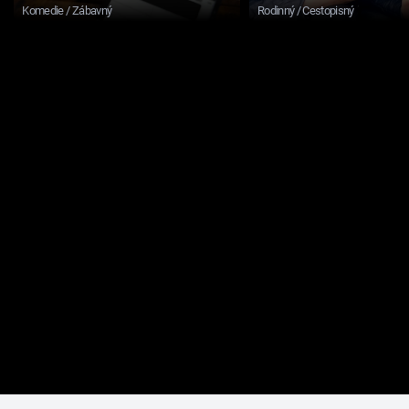
Komedie / Zábavný
Rodinný / Cestopisný