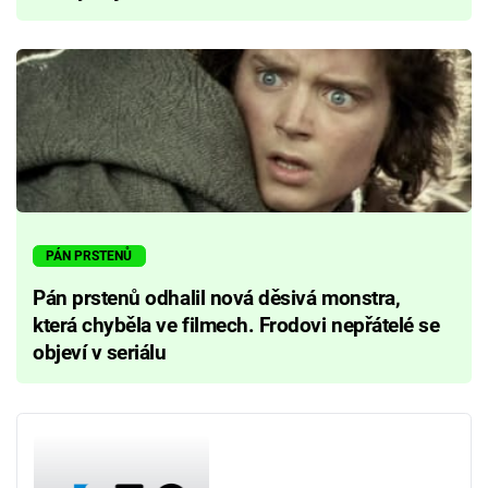
PÁN PRSTENŮ
Pán prstenů odhalil nová děsivá monstra,
která chyběla ve filmech. Frodovi nepřátelé se
objeví v seriálu