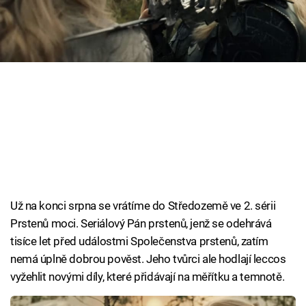
Cool Esport
Pořady
TV Program
Sledujte prima+
Přihlášení
Už na konci srpna se vrátíme do Středozemě ve 2. sérii
Sledujte nás
Prstenů moci. Seriálový Pán prstenů, jenž se odehrává
tisíce let před událostmi Společenstva prstenů, zatím
nemá úplně dobrou pověst. Jeho tvůrci ale hodlají leccos
vyžehlit novými díly, které přidávají na měřítku a temnotě.