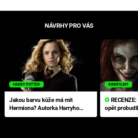
NÁVRHY PRO VÁS
HARRY POTTER
KINOFILMY
Jakou barvu kůže má mít
RECENZE: Smrtelné zlo se
Hermiona? Autorka Harryho
opět probudi
Pottera přišla s ráznou
přichází s n
odpovědí
hororovou n