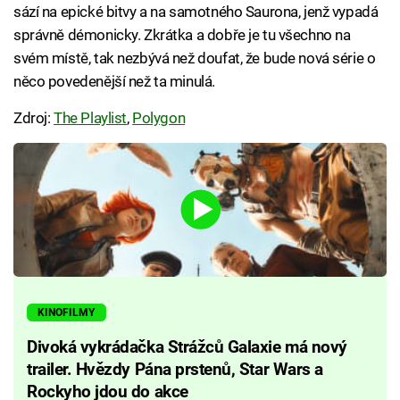
sází na epické bitvy a na samotného Saurona, jenž vypadá
správně démonicky. Zkrátka a dobře je tu všechno na
svém místě, tak nezbývá než doufat, že bude nová série o
něco povedenější než ta minulá.
Zdroj:
The Playlist
,
Polygon
KINOFILMY
Divoká vykrádačka Strážců Galaxie má nový
trailer. Hvězdy Pána prstenů, Star Wars a
Rockyho jdou do akce