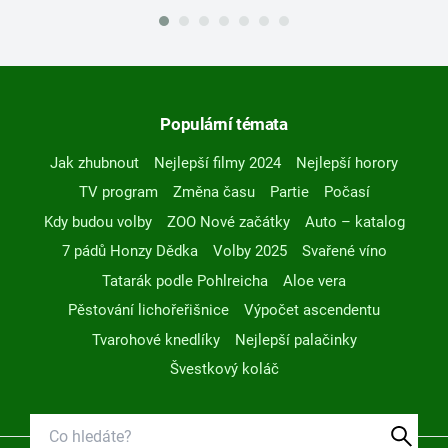
Populární témata
Jak zhubnout
Nejlepší filmy 2024
Nejlepší horory
TV program
Změna času
Partie
Počasí
Kdy budou volby
ZOO Nové začátky
Auto – katalog
7 pádů Honzy Dědka
Volby 2025
Svařené víno
Tatarák podle Pohlreicha
Aloe vera
Pěstování lichořeřišnice
Výpočet ascendentu
Tvarohové knedlíky
Nejlepší palačinky
Švestkový koláč