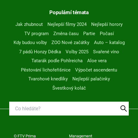
Populární témata
Jak zhubnout
Nejlepší filmy 2024
Nejlepší horory
TV program
Změna času
Partie
Počasí
Kdy budou volby
ZOO Nové začátky
Auto – katalog
7 pádů Honzy Dědka
Volby 2025
Svařené víno
Tatarák podle Pohlreicha
Aloe vera
Pěstování lichořeřišnice
Výpočet ascendentu
Tvarohové knedlíky
Nejlepší palačinky
Švestkový koláč
O FTV Prima
Management