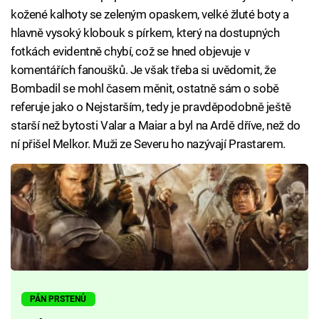
kožené kalhoty se zeleným opaskem, velké žluté boty a
hlavně vysoký klobouk s pírkem, který na dostupných
fotkách evidentně chybí, což se hned objevuje v
komentářích fanoušků. Je však třeba si uvědomit, že
Bombadil se mohl časem měnit, ostatně sám o sobě
referuje jako o Nejstarším, tedy je pravděpodobně ještě
starší než bytosti Valar a Maiar a byl na Ardě dříve, než do
ní přišel Melkor. Muži ze Severu ho nazývají Prastarem.
PÁN PRSTENŮ