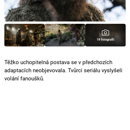
Cool Esport
Pořady
TV Program
19 fotografií
Sledujte prima+
Těžko uchopitelná postava se v předchozích
Přihlášení
adaptacích neobjevovala. Tvůrci seriálu vyslyšeli
volání fanoušků.
Sledujte nás