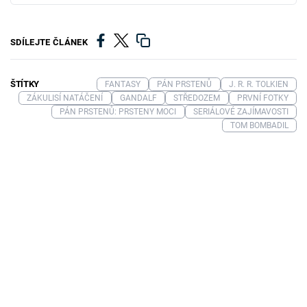
SDÍLEJTE ČLÁNEK
ŠTÍTKY
FANTASY
PÁN PRSTENŮ
J. R. R. TOLKIEN
ZÁKULISÍ NATÁČENÍ
GANDALF
STŘEDOZEM
PRVNÍ FOTKY
PÁN PRSTENŮ: PRSTENY MOCI
SERIÁLOVÉ ZAJÍMAVOSTI
TOM BOMBADIL