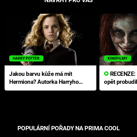
HARRY POTTER
KINOFILMY
Jakou barvu kůže má mít
RECENZE: Smrtelné zlo se
Hermiona? Autorka Harryho
opět probudi
Pottera přišla s ráznou
přichází s n
odpovědí
hororovou n
POPULÁRNÍ POŘADY NA PRIMA COOL