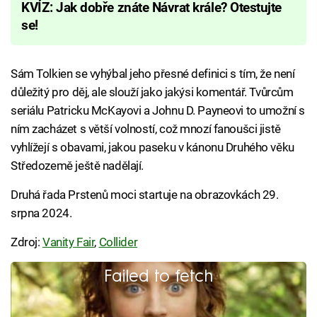
KVÍZ: Jak dobře znáte Návrat krále? Otestujte
se!
Sám Tolkien se vyhýbal jeho přesné definici s tím, že není
důležitý pro děj, ale slouží jako jakýsi komentář. Tvůrcům
seriálu Patricku McKayovi a Johnu D. Payneovi to umožní s
ním zacházet s větší volností, což mnozí fanoušci jistě
vyhlížejí s obavami, jakou paseku v kánonu Druhého věku
Středozemě ještě nadělají.
Druhá řada Prstenů moci startuje na obrazovkách 29.
srpna 2024.
Zdroj:
Vanity Fair
,
Collider
Failed to fetch