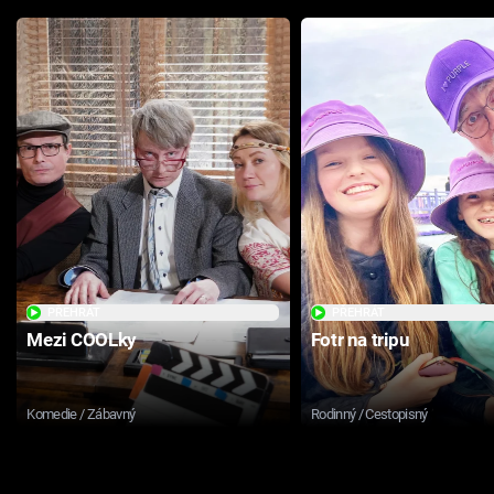
PŘEHRÁT
PŘEHRÁT
Mezi COOLky
Fotr na tripu
Komedie / Zábavný
Rodinný / Cestopisný