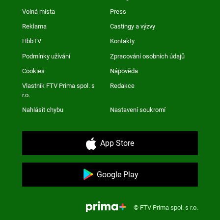
Volná místa
Press
Reklama
Castingy a výzvy
HbbTV
Kontakty
Podmínky užívání
Zpracování osobních údajů
Cookies
Nápověda
Vlastník FTV Prima spol. s
Redakce
r.o.
Nahlásit chybu
Nastavení soukromí
App Store
Google Play
© FTV Prima spol. s r.o.