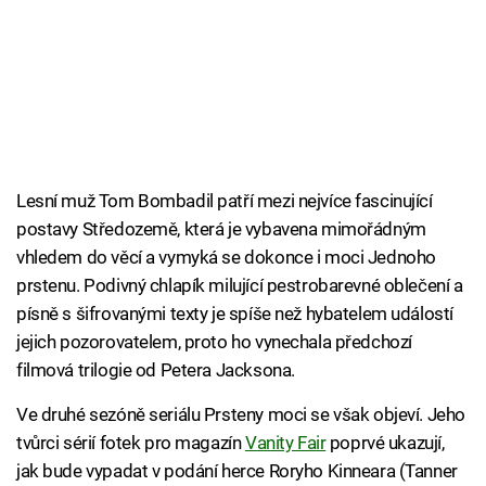
Lesní muž Tom Bombadil patří mezi nejvíce fascinující
postavy Středozemě, která je vybavena mimořádným
vhledem do věcí a vymyká se dokonce i moci Jednoho
prstenu. Podivný chlapík milující pestrobarevné oblečení a
písně s šifrovanými texty je spíše než hybatelem událostí
jejich pozorovatelem, proto ho vynechala předchozí
filmová trilogie od Petera Jacksona.
Ve druhé sezóně seriálu Prsteny moci se však objeví. Jeho
tvůrci sérií fotek pro magazín
Vanity Fair
poprvé ukazují,
jak bude vypadat v podání herce Roryho Kinneara (Tanner