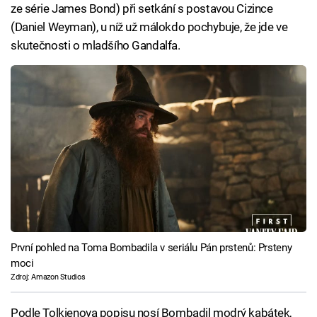
ze série James Bond) při setkání s postavou Cizince
(Daniel Weyman), u níž už málokdo pochybuje, že jde ve
skutečnosti o mladšího Gandalfa.
První pohled na Toma Bombadila v seriálu Pán prstenů: Prsteny
moci
Zdroj: Amazon Studios
Podle Tolkienova popisu nosí Bombadil modrý kabátek,