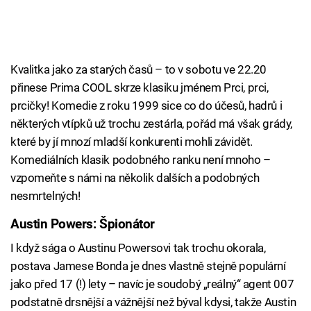
Kvalitka jako za starých časů – to v sobotu ve 22.20
přinese Prima COOL skrze klasiku jménem Prci, prci,
prcičky! Komedie z roku 1999 sice co do účesů, hadrů i
některých vtípků už trochu zestárla, pořád má však grády,
které by jí mnozí mladší konkurenti mohli závidět.
Komediálních klasik podobného ranku není mnoho –
vzpomeňte s námi na několik dalších a podobných
nesmrtelných!
Austin Powers: Špionátor
I když sága o Austinu Powersovi tak trochu okorala,
postava Jamese Bonda je dnes vlastně stejně populární
jako před 17 (!) lety – navíc je soudobý „reálný“ agent 007
podstatně drsnější a vážnější než býval kdysi, takže Austin