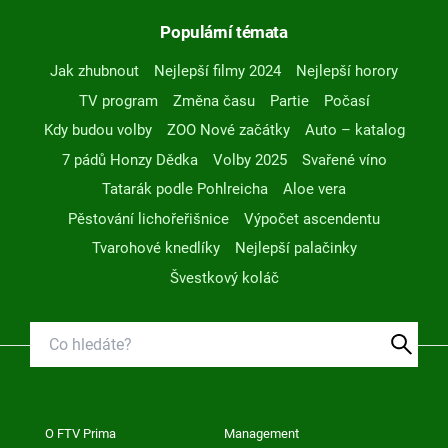
Populární témata
Jak zhubnout
Nejlepší filmy 2024
Nejlepší horory
TV program
Změna času
Partie
Počasí
Kdy budou volby
ZOO Nové začátky
Auto – katalog
7 pádů Honzy Dědka
Volby 2025
Svařené víno
Tatarák podle Pohlreicha
Aloe vera
Pěstování lichořeřišnice
Výpočet ascendentu
Tvarohové knedlíky
Nejlepší palačinky
Švestkový koláč
O FTV Prima
Management