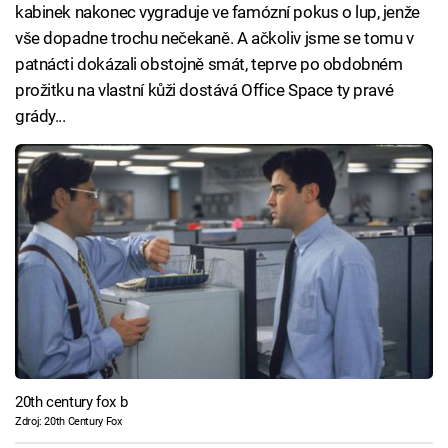
kabinek nakonec vygraduje ve famózní pokus o lup, jenže
vše dopadne trochu nečekaně. A ačkoliv jsme se tomu v
patnácti dokázali obstojně smát, teprve po obdobném
prožitku na vlastní kůži dostává Office Space ty pravé
grády...
20th century fox b
Zdroj: 20th Century Fox