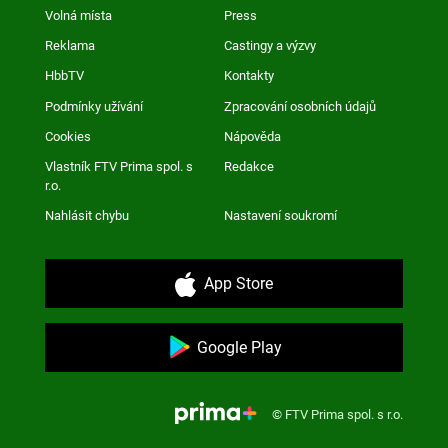
Volná místa
Press
Reklama
Castingy a výzvy
HbbTV
Kontakty
Podmínky užívání
Zpracování osobních údajů
Cookies
Nápověda
Vlastník FTV Prima spol. s
Redakce
r.o.
Nahlásit chybu
Nastavení soukromí
App Store
Google Play
© FTV Prima spol. s r.o.