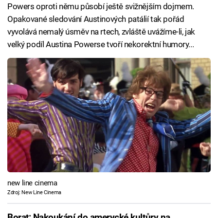
Powers oproti němu působí ještě svižnějším dojmem.
Opakované sledování Austinových patálií tak pořád
vyvolává nemalý úsměv na rtech, zvláště uvážíme-li, jak
velký podíl Austina Powerse tvoří nekorektní humory...
new line cinema
Zdroj: New Line Cinema
Borat: Nakoukání do amerycké kultůry na