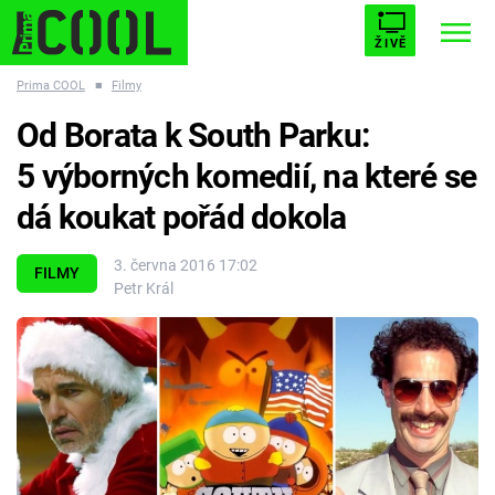
ŽIVĚ
Prima COOL
■
Filmy
STARHOUSE
BUFFY, PŘEMOŽITELKA UPÍRŮ
Trendy:
Od Borata k South Parku:
ESCAPE
PLNEJ KOTEL
AVENGERS 5
5 výborných komedií, na které se
dá koukat pořád dokola
3. června 2016 17:02
FILMY
Petr Král
Témata
Filmy
Seriály
Hry