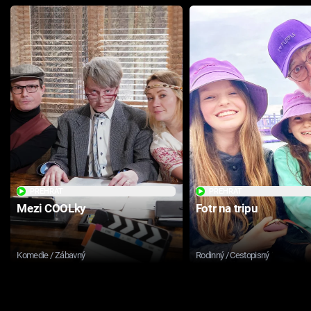
PŘEHRÁT
PŘEHRÁT
Mezi COOLky
Fotr na tripu
Komedie / Zábavný
Rodinný / Cestopisný