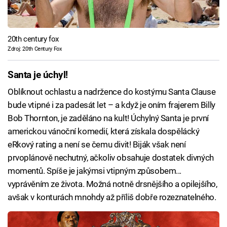
20th century fox
Zdroj: 20th Century Fox
Santa je úchyl!
Oblíknout ochlastu a nadržence do kostýmu Santa Clause
bude vtipné i za padesát let – a když je oním frajerem Billy
Bob Thornton, je zaděláno na kult! Úchylný Santa je první
americkou vánoční komedií, která získala dospělácký
eRkový rating a není se čemu divit! Biják však není
prvoplánově nechutný, ačkoliv obsahuje dostatek divných
momentů. Spíše je jakýmsi vtipným způsobem...
vyprávěním ze života. Možná notně drsnějšího a opilejšího,
avšak v konturách mnohdy až příliš dobře rozeznatelného.