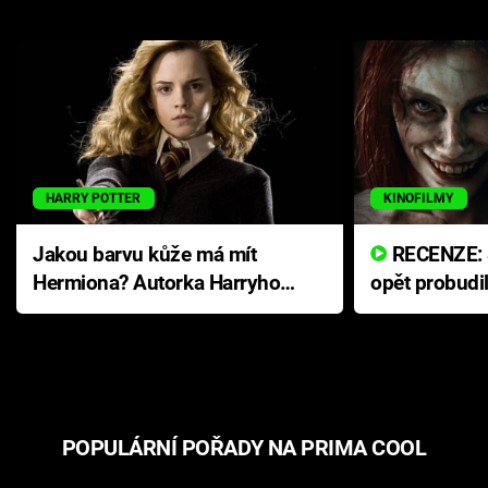
HARRY POTTER
KINOFILMY
Jakou barvu kůže má mít
RECENZE: Smrtelné zlo se
Hermiona? Autorka Harryho
opět probudi
Pottera přišla s ráznou
přichází s n
odpovědí
hororovou n
POPULÁRNÍ POŘADY NA PRIMA COOL