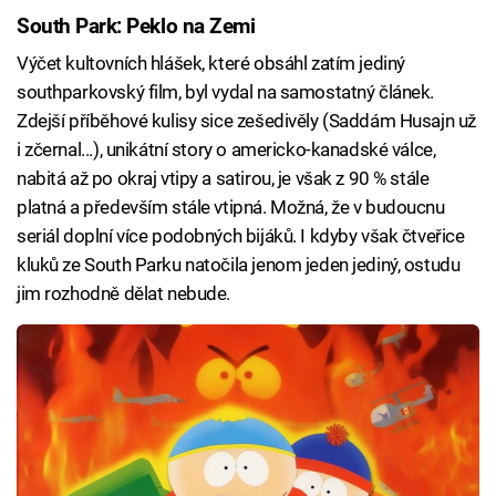
South Park: Peklo na Zemi
Výčet kultovních hlášek, které obsáhl zatím jediný
southparkovský film, byl vydal na samostatný článek.
Zdejší příběhové kulisy sice zešedivěly (Saddám Husajn už
i zčernal...), unikátní story o americko-kanadské válce,
nabitá až po okraj vtipy a satirou, je však z 90 % stále
platná a především stále vtipná. Možná, že v budoucnu
seriál doplní více podobných bijáků. I kdyby však čtveřice
kluků ze South Parku natočila jenom jeden jediný, ostudu
jim rozhodně dělat nebude.