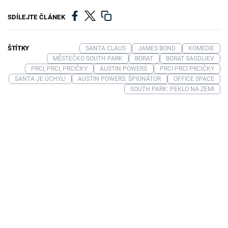
SDÍLEJTE ČLÁNEK
ŠTÍTKY
SANTA CLAUS
JAMES BOND
KOMEDIE
MĚSTEČKO SOUTH PARK
BORAT
BORAT SAGDIJEV
PRCI, PRCI, PRCIČKY
AUSTIN POWERS
PRCI PRCI PRCIČKY
SANTA JE ÚCHYL!
AUSTIN POWERS: ŠPIONÁTOR
OFFICE SPACE
SOUTH PARK: PEKLO NA ZEMI