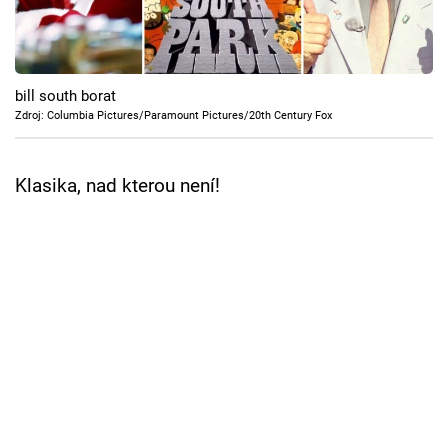
Cool Esport
Pořady
bill south borat
TV Program
Zdroj: Columbia Pictures/Paramount Pictures/20th Century Fox
Sledujte prima+
Klasika, nad kterou není!
Přihlášení
Sledujte nás