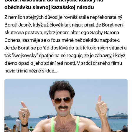
obědnávku slavnoj kazašskoj národu
Z nemlich stejných důvod je rovněž stále nepřekonatelný
Borat! Jasně, když už člověk tak nějak přijal, že Borat není
skutečná postava, nýbrž jenom alter ego Sachy Barona
Cohena, zasměje se o fous méně než dekádu nazpátek.
Jenže Borat se pořád dostává do tak krkolomých situací a
tak "švejkovsky" špatně na ně reaguje, že je zábavný, i když
dávno opadlo jeho zdání reálnosti. V srdci drsného filmu
navíc třímá něžné srdce...