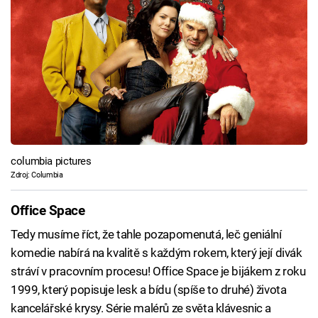
columbia pictures
Zdroj: Columbia
Office Space
Tedy musíme říct, že tahle pozapomenutá, leč geniální
komedie nabírá na kvalitě s každým rokem, který její divák
stráví v pracovním procesu! Office Space je bijákem z roku
1999, který popisuje lesk a bídu (spíše to druhé) života
kancelářské krysy. Série malérů ze světa klávesnic a