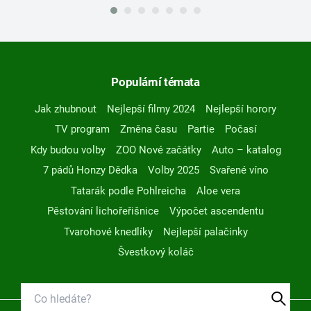
Populární témata
Jak zhubnout
Nejlepší filmy 2024
Nejlepší horory
TV program
Změna času
Partie
Počasí
Kdy budou volby
ZOO Nové začátky
Auto – katalog
7 pádů Honzy Dědka
Volby 2025
Svařené víno
Tatarák podle Pohlreicha
Aloe vera
Pěstování lichořeřišnice
Výpočet ascendentu
Tvarohové knedlíky
Nejlepší palačinky
Švestkový koláč