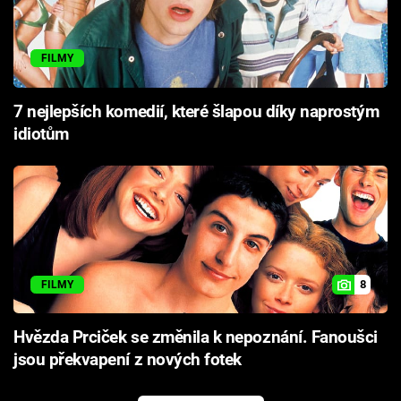
FILMY
7 nejlepších komedií, které šlapou díky naprostým
idiotům
8
FILMY
Hvězda Prciček se změnila k nepoznání. Fanoušci
jsou překvapení z nových fotek