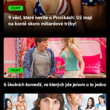
Cool Esport
FILMY
Pořady
9 věcí, které nevíte o Prcičkách: Už mají
na kontě skoro miliardové tržby!
TV Program
Sledujte prima+
Přihlášení
FILMY
Sledujte nás
6 školních komedií, ve kterých jde jenom o to jedno