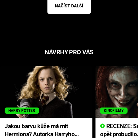
NAČÍST DALŠÍ
NÁVRHY PRO VÁS
HARRY POTTER
KINOFILMY
Jakou barvu kůže má mít
RECENZE: Smrtelné zlo se
Hermiona? Autorka Harryho
opět probudilo