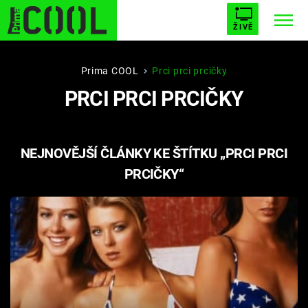
ŽIVĚ
STARHOUSE
BUFFY, PŘEMOŽITELKA UPÍRŮ
Trendy:
Prima COOL
Prci prci prcičky
PRCI PRCI PRCIČKY
ESCAPE
PLNEJ KOTEL
AVENGERS 5
NEJNOVĚJŠÍ ČLÁNKY KE ŠTÍTKU „PRCI PRCI
PRCIČKY“
Témata
Filmy
Seriály
Hry