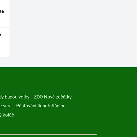
se
é
dy budou volby
ZOO Nové začátky
e vera
Pěstování lichořeřišnice
ý koláč