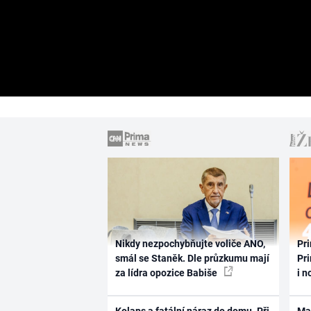
Nikdy nezpochybňujte voliče ANO,
Pri
smál se Staněk. Dle průzkumu mají
Pri
za lídra opozice Babiše
i n