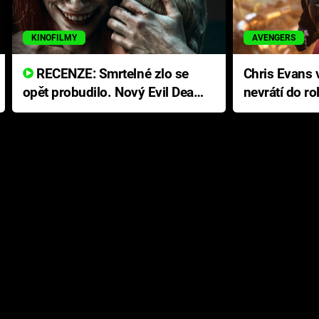
KINOFILMY
AVENGERS
RECENZE: Smrtelné zlo se
Chris Evans v
opět probudilo. Nový Evil Dead
nevrátí do ro
přichází s neodolatelnou
Ameriky
hororovou nabídkou