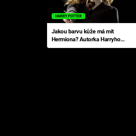
HARRY POTTER
Jakou barvu kůže má mít
Hermiona? Autorka Harryho
Pottera přišla s ráznou
odpovědí