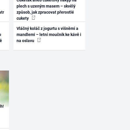
Cukeťák aneb cuketový nákyp na
plech s uzeným masem – skvělý
atr
způsob, jak zpracovat přerostlé
cukety
Vláčný koláč z jogurtu s višněmi a
o
mandlemi – letní moučník ke kávě i
ně
na oslavu
h!