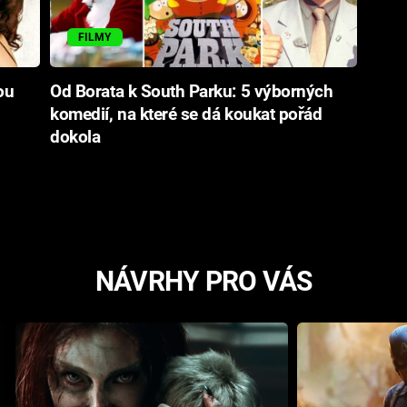
FILMY
ou
Od Borata k South Parku: 5 výborných
komedií, na které se dá koukat pořád
dokola
NÁVRHY PRO VÁS