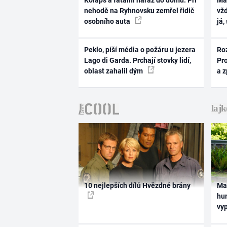
Kolaps a fatální náraz do domu. Při
Ma
nehodě na Ryhnovsku zemřel řidič
vž
osobního auta
já,
Peklo, píší média o požáru u jezera
Ro
Lago di Garda. Prchají stovky lidí,
Pr
oblast zahalil dým
a 
10 nejlepších dílů Hvězdné brány
Ma
hum
vy