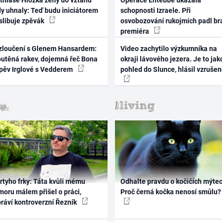
thiase Hložka ženy do vztahu
Operace Entebbe ukázala
dy uhnaly: Teď budu iniciátorem
schopnosti Izraele. Při
 slibuje zpěvák
osvobozování rukojmích padl br
premiéra
zloučení s Glenem Hansardem:
Video zachytilo výzkumníka na
outěná rakev, dojemná řeč Bona
okraji lávového jezera. Je to jak
zpěv Irglové s Vedderem
pohled do Slunce, hlásil vzruše
rtyho frky: Táta kvůli mému
Odhalte pravdu o kočičích mýtec
oru málem přišel o práci,
Proč černá kočka nenosí smůlu?
práví kontroverzní Řezník