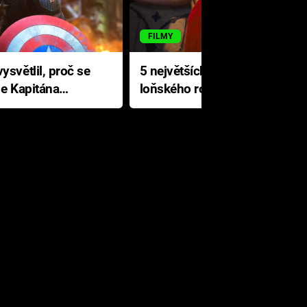
FILMY
ysvětlil, proč se
5 největších propadáků
le Kapitána
loňského roku: Disney na
jediné katastrofě prodělal 200
milionů dolarů