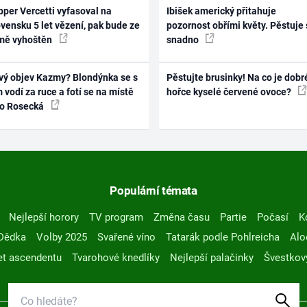
per Vercetti vyfasoval na
Ibišek americký přitahuje
vensku 5 let vězení, pak bude ze
pozornost obřími květy. Pěstuje 
mě vyhoštěn
snadno
vý objev Kazmy? Blondýnka se s
Pěstujte brusinky! Na co je dobr
 vodí za ruce a fotí se na místě
hořce kyselé červené ovoce?
ko Rosecká
Populární témata
Nejlepší horory
TV program
Změna času
Partie
Počasí
K
Dědka
Volby 2025
Svařené víno
Tatarák podle Pohlreicha
Alo
t ascendentu
Tvarohové knedlíky
Nejlepší palačinky
Švestkov