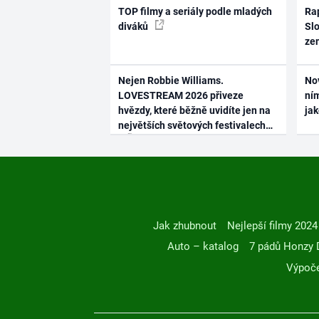
TOP filmy a seriály podle mladých
Rap
diváků
Slo
ze
Nejen Robbie Williams.
No
LOVESTREAM 2026 přiveze
ním
hvězdy, které běžně uvidíte jen na
ja
největších světových festivalech
Jak zhubnout
Nejlepší filmy 2024
Auto – katalog
7 pádů Honzy 
Výpoče