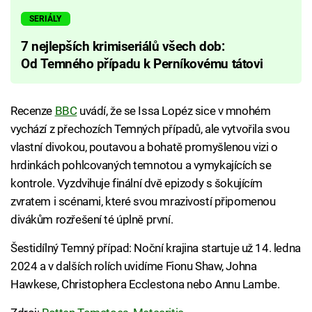
SERIÁLY
7 nejlepších krimiseriálů všech dob:
Od Temného případu k Perníkovému tátovi
Recenze
BBC
uvádí, že se Issa Lopéz sice v mnohém
vychází z přechozích Temných případů, ale vytvořila svou
vlastní divokou, poutavou a bohatě promyšlenou vizi o
hrdinkách pohlcovaných temnotou a vymykajících se
kontrole. Vyzdvihuje finální dvě epizody s šokujícím
zvratem i scénami, které svou mrazivostí připomenou
divákům rozřešení té úplně první.
Šestidílný Temný případ: Noční krajina startuje už 14. ledna
2024 a v dalších rolích uvidíme Fionu Shaw, Johna
Hawkese, Christophera Ecclestona nebo Annu Lambe.