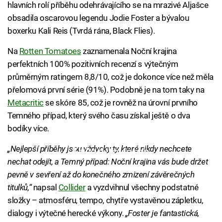
hlavních rolí příběhu odehrávajícího se na mrazivé Aljašce
obsadila oscarovou legendu Jodie Foster a bývalou
boxerku Kali Reis (Tvrdá rána, Black Flies).
Na
Rotten Tomatoes
zaznamenala Noční krajina
perfektních 100% pozitivních recenzí s výtečným
průměrným ratingem 8,8/10, což je dokonce více než měla
přelomová první série (91%). Podobně je na tom taky na
Metacritic
se skóre 85, což je rovněž na úrovní prvního
Temného případ, který svého času získal ještě o dva
bodíky více.
„Nejlepší příběhy jsou vždycky ty, které nikdy nechcete
Failed to fetch
nechat odejít, a Temný případ: Noční krajina vás bude držet
pevně v sevření až do konečného zmizení závěrečných
titulků,“
napsal
Collider
a vyzdvihnul všechny podstatné
složky – atmosféru, tempo, chytře vystavěnou zápletku,
dialogy i výtečné herecké výkony.
„Foster je fantastická,