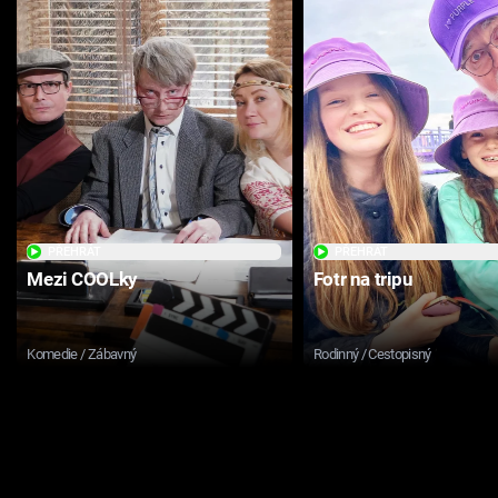
PŘEHRÁT
PŘEHRÁT
Mezi COOLky
Fotr na tripu
Komedie / Zábavný
Rodinný / Cestopisný