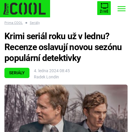
ŽIVĚ
Prima COOL
■
Seriály
STARHOUSE
BUFFY, PŘEMOŽITELKA UPÍRŮ
Trendy:
Krimi seriál roku už v lednu?
ESCAPE
PLNEJ KOTEL
AVENGERS 5
Recenze oslavují novou sezónu
populární detektivky
4. ledna 2024 08:45
SERIÁLY
Radek Londin
Témata
Filmy
Seriály
Hry