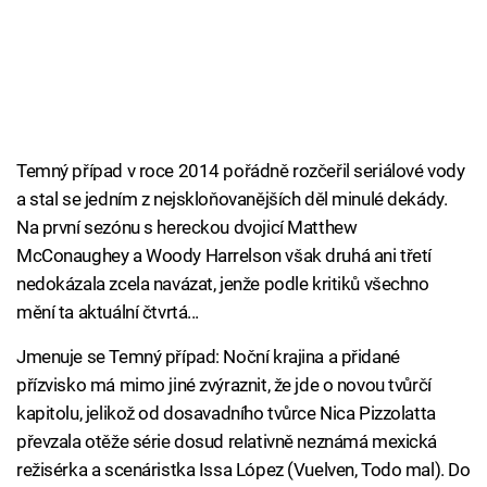
Temný případ v roce 2014 pořádně rozčeřil seriálové vody
a stal se jedním z nejskloňovanějších děl minulé dekády.
Na první sezónu s hereckou dvojicí Matthew
McConaughey a Woody Harrelson však druhá ani třetí
nedokázala zcela navázat, jenže podle kritiků všechno
mění ta aktuální čtvrtá...
Jmenuje se Temný případ: Noční krajina a přidané
přízvisko má mimo jiné zvýraznit, že jde o novou tvůrčí
kapitolu, jelikož od dosavadního tvůrce Nica Pizzolatta
převzala otěže série dosud relativně neznámá mexická
režisérka a scenáristka Issa López (Vuelven, Todo mal). Do