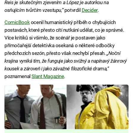
Reis je skutečným zjevením a López je autorkou na
osňujícím tvůrčím vzestupu,“
potvrdil
Decider
.
ComicBook
ocenil humanistický příběh o chybujících
postavách, které přesto cítí nutkání udělat, co je správné.
Více kritiků si všimlo, že scénář je postaven jako
přímočařejší detektivka osekaná o některé odbočky
předchozích sezón, přesto však nechybí přesah.
„Noční
krajina vyniká tím, že funguje jako svižný a napínavý žánrový
kousek a zároveň i jako závažné filozofické drama,“
poznamenal
Slant Magazine
.