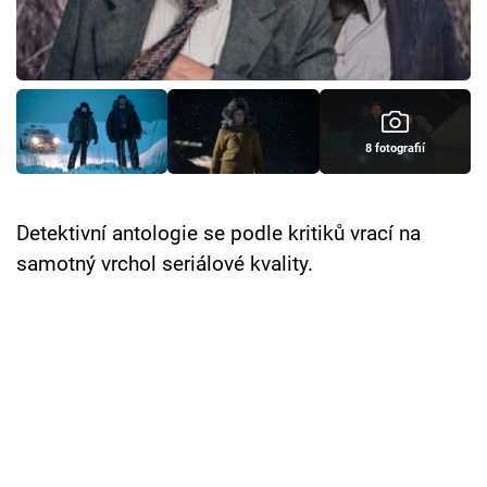
Cool Esport
Pořady
TV Program
8 fotografií
Sledujte prima+
Detektivní antologie se podle kritiků vrací na
Přihlášení
samotný vrchol seriálové kvality.
Sledujte nás