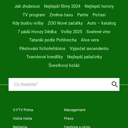
Jak zhubnout
Nejlepší filmy 2024
Nejlepší horory
TV program
Změna času
Partie
Počasí
Kdy budou volby
ZOO Nové začátky
Auto – katalog
7 pádů Honzy Dědka
Volby 2025
Svařené víno
Tatarák podle Pohlreicha
Aloe vera
Pěstování lichořeřišnice
Výpočet ascendentu
Tvarohové knedlíky
Nejlepší palačinky
Švestkový koláč
O FTV Prima
Management
Volná místa
Press
Reklama
Castingy a výzvy