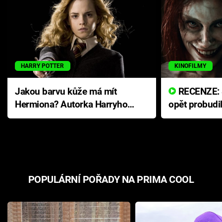
HARRY POTTER
KINOFILMY
Jakou barvu kůže má mít
RECENZE: Smrtelné zlo se
Hermiona? Autorka Harryho
opět probudi
Pottera přišla s ráznou
přichází s n
odpovědí
hororovou n
POPULÁRNÍ POŘADY NA PRIMA COOL