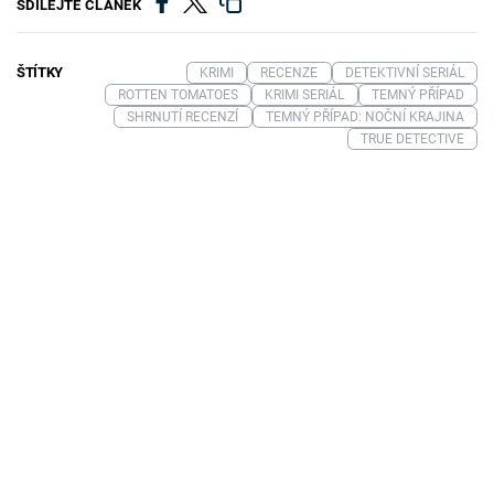
SDÍLEJTE ČLÁNEK
ŠTÍTKY
KRIMI
RECENZE
DETEKTIVNÍ SERIÁL
ROTTEN TOMATOES
KRIMI SERIÁL
TEMNÝ PŘÍPAD
SHRNUTÍ RECENZÍ
TEMNÝ PŘÍPAD: NOČNÍ KRAJINA
TRUE DETECTIVE