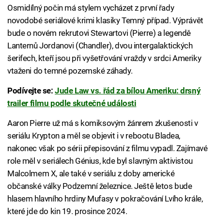
Osmidílný počin má stylem vycházet z první řady
novodobé seriálové krimi klasiky Temný případ. Výprávět
bude o novém rekrutovi Stewartovi (Pierre) a legendě
Lanternů Jordanovi (Chandler), dvou intergalaktických
šerifech, kteří jsou při vyšetřování vraždy v srdci Ameriky
vtaženi do temné pozemské záhady.
Podívejte se:
Jude Law vs. řád za bílou Ameriku: drsný
trailer filmu podle skutečné události
Aaron Pierre už má s komiksovým žánrem zkušenosti v
seriálu Krypton a měl se objevit i v rebootu Bladea,
nakonec však po sérii přepisování z filmu vypadl. Zajímavé
role měl v seriálech Génius, kde byl slavným aktivistou
Malcolmem X, ale také v seriálu z doby americké
občanské války Podzemní železnice. Ještě letos bude
hlasem hlavního hrdiny Mufasy v pokračování Lvího krále,
které jde do kin 19. prosince 2024.