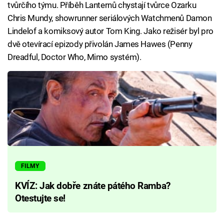
tvůrčího týmu. Příběh Lanternů chystají tvůrce Ozarku
Chris Mundy, showrunner seriálových Watchmenů Damon
Lindelof a komiksový autor Tom King. Jako režisér byl pro
dvě otevírací epizody přivolán James Hawes (Penny
Dreadful, Doctor Who, Mimo systém).
FILMY
KVÍZ: Jak dobře znáte pátého Ramba?
Otestujte se!