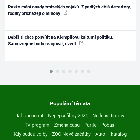
Rusko mění osudy zmizelých vojáků. Z padlých dělá dezertéry,
rodiny přicházejí o miliony
Babiš si chce posvítit na Klempířovu kulturní politiku.
Samozřejmě budu reagovat, uvedl
Populární témata
Jak zhubnout
Nejlepší filmy 2024
Nejlepší horory
TV program
Změna času
Partie
Počasí
Kdy budou volby
ZOO Nové začátky
Auto – katalog