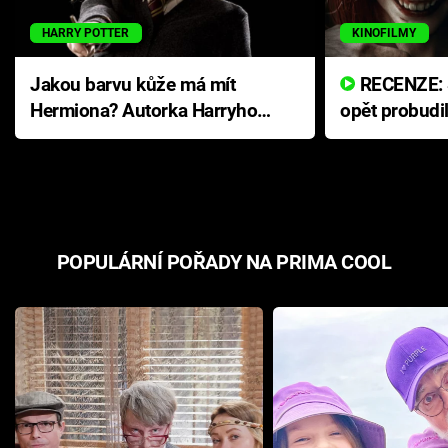
HARRY POTTER
KINOFILMY
Jakou barvu kůže má mít
RECENZE: Smrtelné zlo se
Hermiona? Autorka Harryho
opět probudi
Pottera přišla s ráznou
přichází s n
odpovědí
hororovou n
POPULÁRNÍ POŘADY NA PRIMA COOL