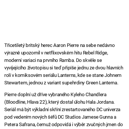
Třicetiletý britský herec Aaron Pierre na sebe nedávno
výrazně upozornil v netflixovském hitu Rebel Ridge,
moderní variaci na prvního Ramba. Do skvěle se
vyvíjejícího životopisu si teď připíše jednu ze dvou hlavních
rolí v komiksovém seriálu Lanterns, kde se stane Johnem
Stewartem, jednou z variant supehrdiny Green Lanterna.
Pierre doplní už dříve vybraného Kyleho Chandlera
(Bloodline, Hlava 22), který dostal úlohu Hala Jordana.
Seriál má být výkladní skříní zrestartovaného DC univerza
pod vedením nových šéfů DC Studios Jamese Gunna a
Petera Safrana, čemuž odpovídá i výběr zvučných jmen do