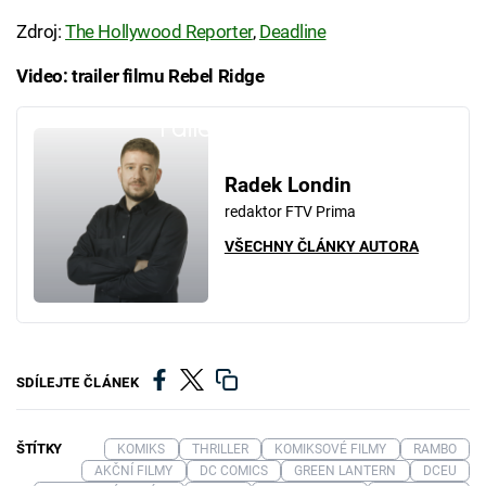
Zdroj:
The Hollywood Reporter
,
Deadline
Video: trailer filmu Rebel Ridge
Failed to fetch
Radek Londin
redaktor FTV Prima
VŠECHNY ČLÁNKY AUTORA
SDÍLEJTE ČLÁNEK
ŠTÍTKY
KOMIKS
THRILLER
KOMIKSOVÉ FILMY
RAMBO
AKČNÍ FILMY
DC COMICS
GREEN LANTERN
DCEU