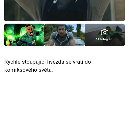
Cool Esport
Pořady
TV Program
14 fotografií
Sledujte prima+
Rychle stoupající hvězda se vrátí do
Přihlášení
komiksového světa.
Sledujte nás