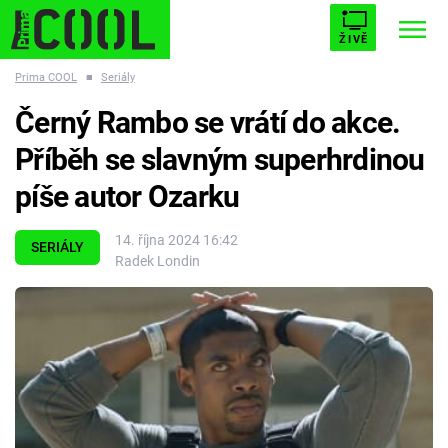
ŽIVĚ
Prima COOL
■
Seriály
STARHOUSE
BUFFY, PŘEMOŽITELKA UPÍRŮ
Trendy:
Černý Rambo se vrátí do akce.
ESCAPE
PLNEJ KOTEL
AVENGERS 5
Příběh se slavným superhrdinou
píše autor Ozarku
14. října 2024 16:42
SERIÁLY
Radek Londin
Témata
Filmy
Seriály
Hry