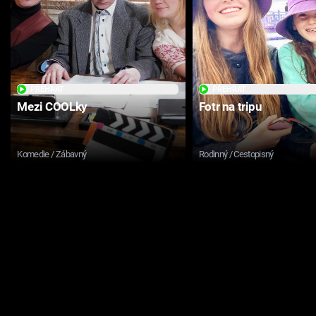
PŘEHRÁT
PŘEHRÁT
Mezi COOLky
Fotr na tripu
Komedie / Zábavný
Rodinný / Cestopisný