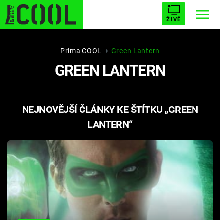
ŽIVĚ
STARHOUSE
BUFFY, PŘEMOŽITELKA UPÍRŮ
Trendy:
Prima COOL
Green Lantern
GREEN LANTERN
ESCAPE
PLNEJ KOTEL
AVENGERS 5
NEJNOVĚJŠÍ ČLÁNKY KE ŠTÍTKU „GREEN
LANTERN“
Témata
Filmy
Seriály
Hry