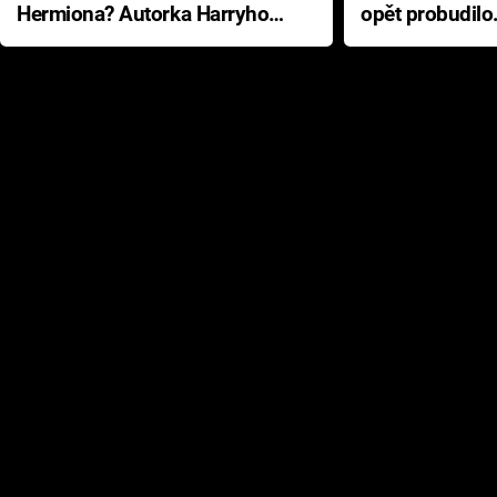
Hermiona? Autorka Harryho
opět probudilo
Pottera přišla s ráznou
přichází s neo
odpovědí
hororovou nab