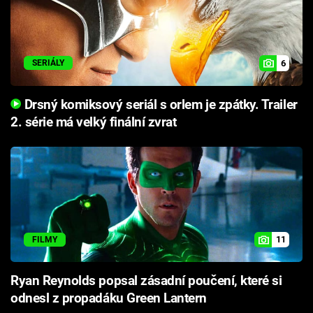
6
SERIÁLY
Drsný komiksový seriál s orlem je zpátky. Trailer
2. série má velký finální zvrat
11
FILMY
Ryan Reynolds popsal zásadní poučení, které si
odnesl z propadáku Green Lantern