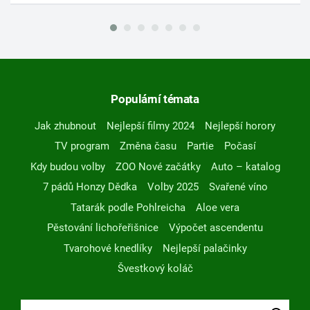
Populární témata
Jak zhubnout
Nejlepší filmy 2024
Nejlepší horory
TV program
Změna času
Partie
Počasí
Kdy budou volby
ZOO Nové začátky
Auto – katalog
7 pádů Honzy Dědka
Volby 2025
Svařené víno
Tatarák podle Pohlreicha
Aloe vera
Pěstování lichořeřišnice
Výpočet ascendentu
Tvarohové knedlíky
Nejlepší palačinky
Švestkový koláč