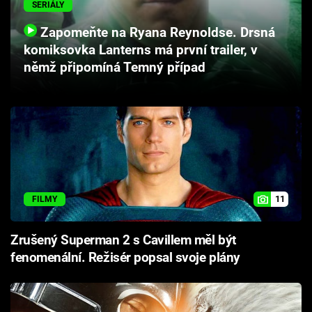
SERIÁLY
Cool Esport
Zapomeňte na Ryana Reynoldse. Drsná
Pořady
komiksovka Lanterns má první trailer, v
němž připomíná Temný případ
TV Program
Sledujte prima+
Přihlášení
11
FILMY
Sledujte nás
Zrušený Superman 2 s Cavillem měl být
fenomenální. Režisér popsal svoje plány