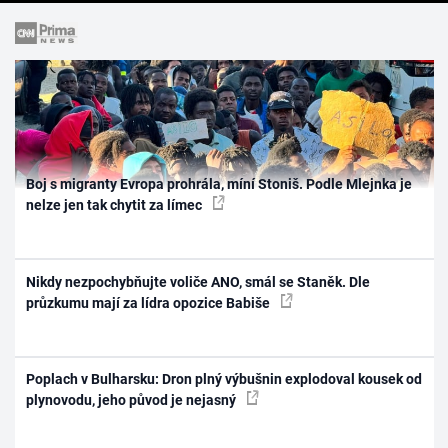
Boj s migranty Evropa prohrála, míní Stoniš. Podle Mlejnka je
nelze jen tak chytit za límec
Nikdy nezpochybňujte voliče ANO, smál se Staněk. Dle
průzkumu mají za lídra opozice Babiše
Poplach v Bulharsku: Dron plný výbušnin explodoval kousek od
plynovodu, jeho původ je nejasný