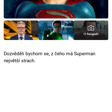
Cool Esport
Pořady
TV Program
11 fotografií
Sledujte prima+
Dozvěděli bychom se, z čeho má Superman
Přihlášení
největší strach.
Sledujte nás