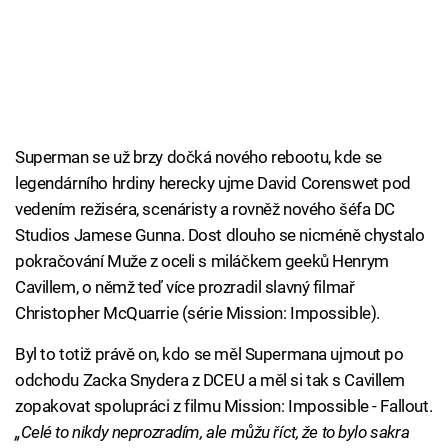
Superman se už brzy dočká nového rebootu, kde se
legendárního hrdiny herecky ujme David Corenswet pod
vedením režiséra, scenáristy a rovněž nového šéfa DC
Studios Jamese Gunna. Dost dlouho se nicméně chystalo
pokračování Muže z oceli s miláčkem geeků Henrym
Cavillem, o němž teď více prozradil slavný filmař
Christopher McQuarrie (série Mission: Impossible).
Byl to totiž právě on, kdo se měl Supermana ujmout po
odchodu Zacka Snydera z DCEU a měl si tak s Cavillem
zopakovat spolupráci z filmu Mission: Impossible - Fallout.
„Celé to nikdy neprozradím, ale můžu říct, že to bylo sakra