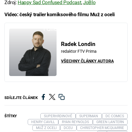
Zdroj:
Happy Sad Confused Podcast
,
JoBlo
Video: český trailer komiksového filmu Muž z oceli
Failed to fetch
Radek Londin
redaktor FTV Prima
VŠECHNY ČLÁNKY AUTORA
SDÍLEJTE ČLÁNEK
ŠTÍTKY
SUPERHRDINOVÉ
SUPERMAN
DC COMICS
HENRY CAVILL
RYAN REYNOLDS
GREEN LANTERN
MUŽ Z OCELI
DCEU
CHRISTOPHER MCQUARRIE