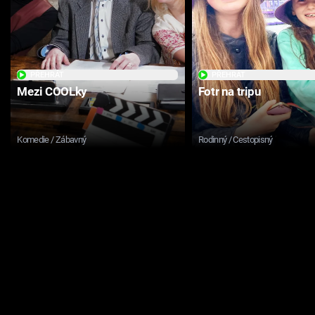
PŘEHRÁT
PŘEHRÁT
Mezi COOLky
Fotr na tripu
Komedie / Zábavný
Rodinný / Cestopisný