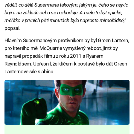
věděli, co dělá Supermana takovým, jakým je, čeho se nejvíc
bojí a na základě čeho se rozhoduje. A mělo to být epické,
měřítko v prvních pěti minutách bylo naprosto mimořádné,“
popsal.
Hlavním Supermanovým protivníkem by byl Green Lantern,
pro kterého měl McQuarrie vymyšlený reboot, jímž by
napravil propadák filmu z roku 2011 s Ryanem
Reynoldsem. Upřesnil, že klíčem k postavě bylo dát Green
Lanternově síle slabinu.