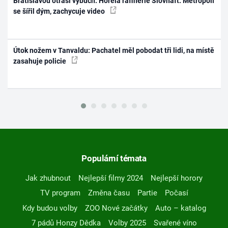
Bratislavou otřásl výbuch: Hořela rafinerie Slovnaft. Metropolí
se šířil dým, zachycuje video
Útok nožem v Tanvaldu: Pachatel měl pobodat tři lidi, na místě
zasahuje policie
Populární témata
Jak zhubnout
Nejlepší filmy 2024
Nejlepší horory
TV program
Změna času
Partie
Počasí
Kdy budou volby
ZOO Nové začátky
Auto – katalog
7 pádů Honzy Dědka
Volby 2025
Svařené víno