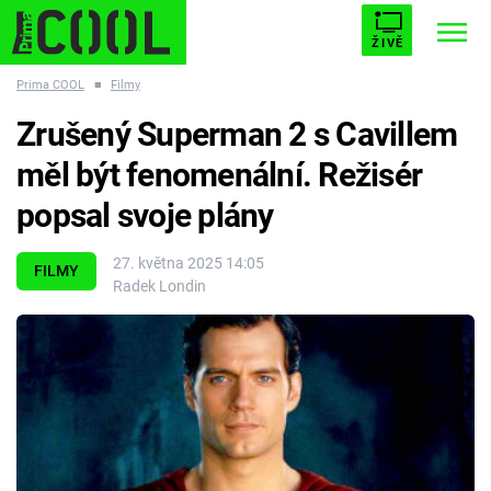
ŽIVĚ
Prima COOL
■
Filmy
STARHOUSE
BUFFY, PŘEMOŽITELKA UPÍRŮ
Trendy:
Zrušený Superman 2 s Cavillem
ESCAPE
PLNEJ KOTEL
AVENGERS 5
měl být fenomenální. Režisér
popsal svoje plány
27. května 2025 14:05
FILMY
Radek Londin
Témata
Filmy
Seriály
Hry