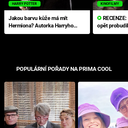
HARRY POTTER
KINOFILMY
Jakou barvu kůže má mít
RECENZE: Smrtelné zlo se
Hermiona? Autorka Harryho
opět probudi
Pottera přišla s ráznou
přichází s n
odpovědí
hororovou n
POPULÁRNÍ POŘADY NA PRIMA COOL