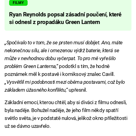
FILMY
Ryan Reynolds popsal zásadní poučení, které
si odnesl z propadáku Green Lantern
„Spočívalo to v tom, že se prsten musí dobíjet. Ano, máte
nekonečnou sílu, ale i omezenou výdrž baterie, která se
může v nevhodnou dobu vyčerpat. To pro mě vyřešilo
problém Green Lanterna,“
podotkl s tím, že hodně
poznámek měl k postavě i komiksový znalec Cavill.
„Vysvětlil mi podobnosti mezi oběma postavami, což bylo
základem úžasného konfliktu,“
upřesnil.
Základní emocí, kterou chtěl, aby si diváci z filmu odnesli,
byla naděje. Bohužel naděje, že jeho film někdy spatří
světlo světa, je v podstatě nulová, jelikož okno příležitosti
už se dávno uzavřelo.