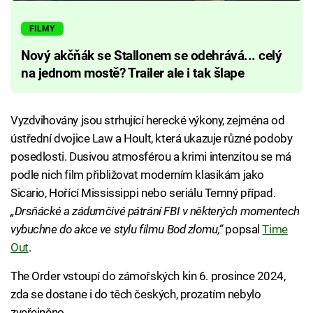
FILMY
Nový akčňák se Stallonem se odehrává... celý
na jednom mostě? Trailer ale i tak šlape
Vyzdvihovány jsou strhující herecké výkony, zejména od
ústřední dvojice Law a Hoult, která ukazuje různé podoby
posedlosti. Dusivou atmosférou a krimi intenzitou se má
podle nich film přibližovat moderním klasikám jako
Sicario, Hořící Mississippi nebo seriálu Temný případ.
„Drsňácké a zádumčivé pátrání FBI v některých momentech
vybuchne do akce ve stylu filmu Bod zlomu,“
popsal
Time
Out
.
The Order vstoupí do zámořských kin 6. prosince 2024,
zda se dostane i do těch českých, prozatím nebylo
zveřejněno.