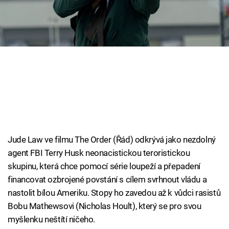
Cool Esport
Pořady
TV Program
Sledujte prima+
Přihlášení
Jude Law ve filmu The Order (Řád) odkrývá jako nezdolný
agent FBI Terry Husk neonacistickou teroristickou
Sledujte nás
skupinu, která chce pomocí série loupeží a přepadení
financovat ozbrojené povstání s cílem svrhnout vládu a
nastolit bílou Ameriku. Stopy ho zavedou až k vůdci rasistů
Bobu Mathewsovi (Nicholas Hoult), který se pro svou
myšlenku neštítí ničeho.