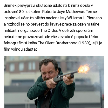
Snímek převypráví skutečné události, k nimž došlo v
polovině 80. let kolem Roberta Jaye Mathewse. Ten se
inspiroval učením bílého nacionalisty Williama L. Pierceho
a rozhodl se ho převést do krvavé praxe založením tajné
militantní organizace The Order. Více kvůli spoilerům
nebudeme prozrazovat, ale vše zevrubně popsala třeba
faktografická kniha The Silent Brotherhood (1989), jejíž je
film volnou adaptací.