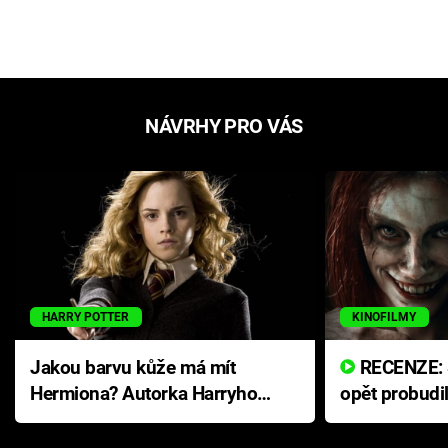
NÁVRHY PRO VÁS
HARRY POTTER
KINOFILMY
Jakou barvu kůže má mít
RECENZE: Smrtelné zlo se
Hermiona? Autorka Harryho
opět probudi
Pottera přišla s ráznou
přichází s n
odpovědí
hororovou n