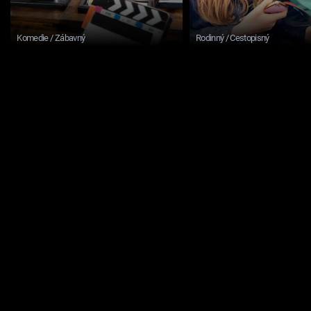
Komedie / Zábavný
Rodinný / Cestopisný