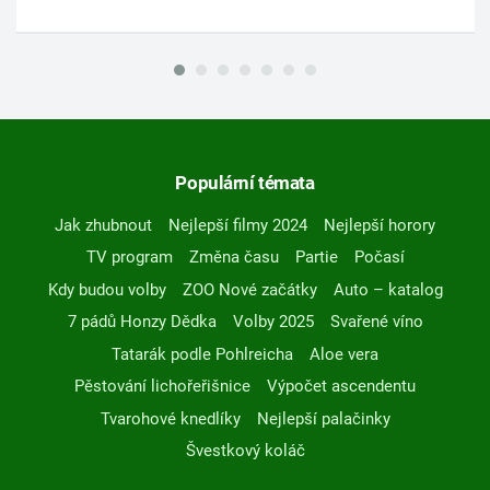
Populární témata
Jak zhubnout
Nejlepší filmy 2024
Nejlepší horory
TV program
Změna času
Partie
Počasí
Kdy budou volby
ZOO Nové začátky
Auto – katalog
7 pádů Honzy Dědka
Volby 2025
Svařené víno
Tatarák podle Pohlreicha
Aloe vera
Pěstování lichořeřišnice
Výpočet ascendentu
Tvarohové knedlíky
Nejlepší palačinky
Švestkový koláč