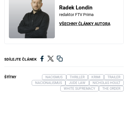
Radek Londin
redaktor FTV Prima
VŠECHNY ČLÁNKY AUTORA
SDÍLEJTE ČLÁNEK
ŠTÍTKY
NACISMUS
THRILLER
KRIMI
TRAILER
NACIONALISMUS
JUDE LAW
NICHOLAS HOULT
WHITE SUPREMACY
THE ORDER