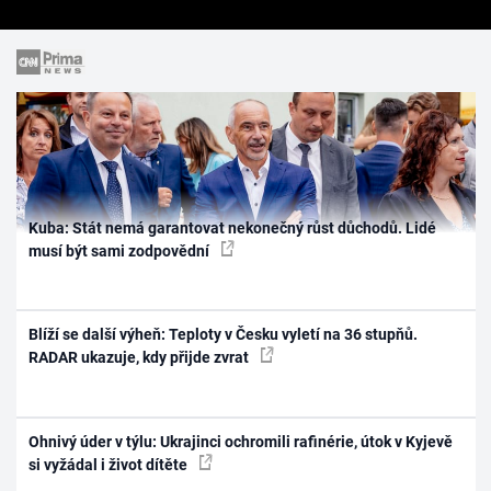
Kuba: Stát nemá garantovat nekonečný růst důchodů. Lidé
musí být sami zodpovědní
Blíží se další výheň: Teploty v Česku vyletí na 36 stupňů.
RADAR ukazuje, kdy přijde zvrat
Ohnivý úder v týlu: Ukrajinci ochromili rafinérie, útok v Kyjevě
si vyžádal i život dítěte