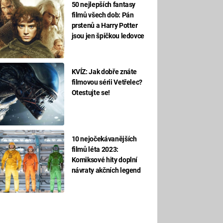
50 nejlepších fantasy
filmů všech dob: Pán
prstenů a Harry Potter
jsou jen špičkou ledovce
KVÍZ: Jak dobře znáte
filmovou sérii Vetřelec?
Otestujte se!
10 nejočekávanějších
filmů léta 2023:
Komiksové hity doplní
návraty akčních legend