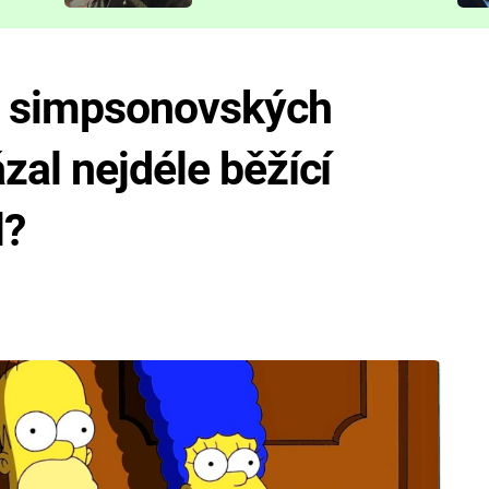
představit
h simpsonovských
zal nejdéle běžící
l?