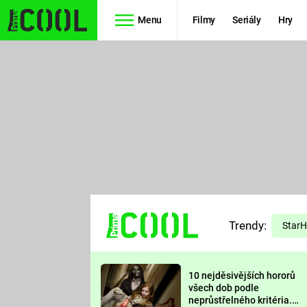
Menu
Filmy
Seriály
Hry
Seriály
Filmy
SIMPSONOVI
STAR WARS
HVĚZDNÁ
AVENGERS
BRÁNA
RYCHLE A
TEORIE
ZBĚSILE 10
Trendy:
VELKÉHO
Star
PREDÁTOR
TŘESKU
10 nejděsivějších hororů
FUTURAMA
všech dob podle
neprůstřelného kritéria.