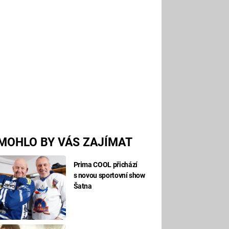
MOHLO BY VÁS ZAJÍMAT
Prima COOL přichází
s novou sportovní show
Šatna