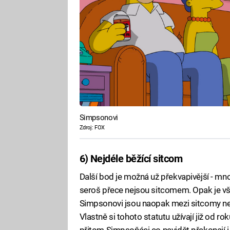
Simpsonovi
Zdroj: FOX
6) Nejdéle běžící sitcom
Další bod je možná už překvapivější - mno
seroš přece nejsou sitcomem. Opak je v
Simpsonovi jsou naopak mezi sitcomy nejv
Vlastně si tohoto statutu užívají již od 