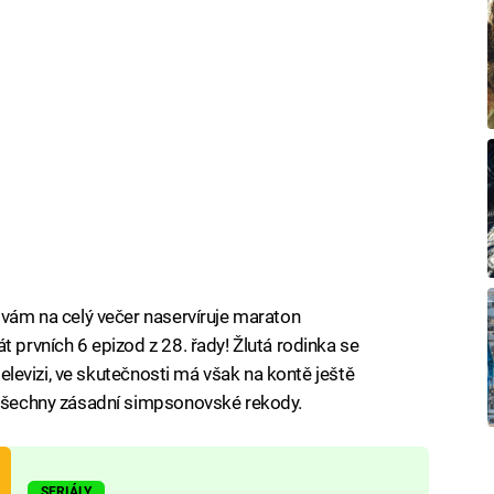
L vám na celý večer naservíruje maraton
t prvních 6 epizod z 28. řady! Žlutá rodinka se
 televizi, ve skutečnosti má však na kontě ještě
e všechny zásadní simpsonovské rekody.
SERIÁLY