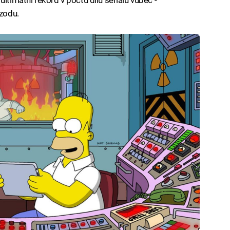
ltimátní rekord v počtu dílů seriálu vůbec -
izodu.