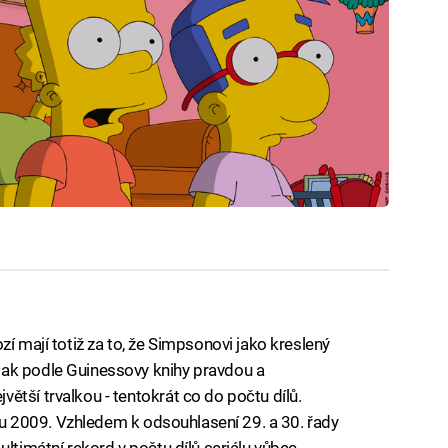
zí mají totiž za to, že Simpsonovi jako kreslený
šak podle Guinessovy knihy pravdou a
ětší trvalkou - tentokrát co do počtu dílů.
roku 2009. Vzhledem k odsouhlasení 29. a 30. řady