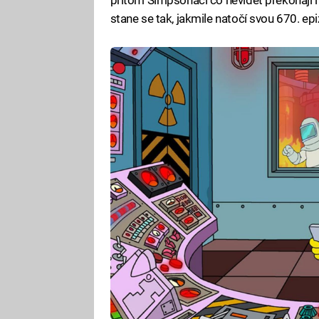
přitom Simpsoňáci co nevidět překonají i u
stane se tak, jakmile natočí svou 670. ep