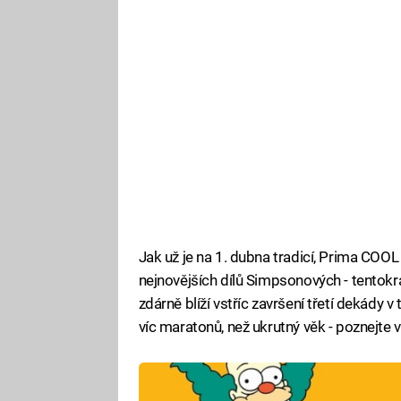
Jak už je na 1. dubna tradicí, Prima COO
nejnovějších dílů Simpsonových - tentokrá
zdárně blíží vstříc završení třetí dekády v
víc maratonů, než ukrutný věk - poznejt