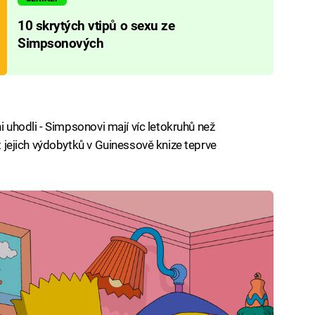
10 skrytých vtipů o sexu ze
Simpsonových
ni uhodli - Simpsonovi mají víc letokruhů než
et jejich výdobytků v Guinessově knize teprve