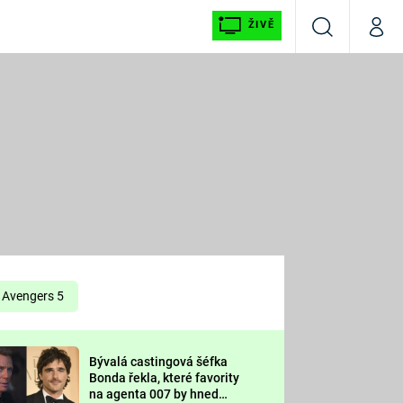
ŽIVĚ
Vyhledávání
Můj p
Prima+
É
CNN Prima NEWS
E
Prima FRESH
ŠÍ
Prima LIVING
E
Prima Ženy
Avengers 5
Prima LAJK
Bývalá castingová šéfka
OOL
Bonda řekla, které favority
Sledujte nás
na agenta 007 by hned