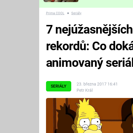
Které děsivé pecky vám
nejvíc zvednou tep?
Prima COOL
■
Seriály
7 nejúžasnějšíc
rekordů: Co doká
animovaný seriá
23. března 2017 16:41
SERIÁLY
Petr Král