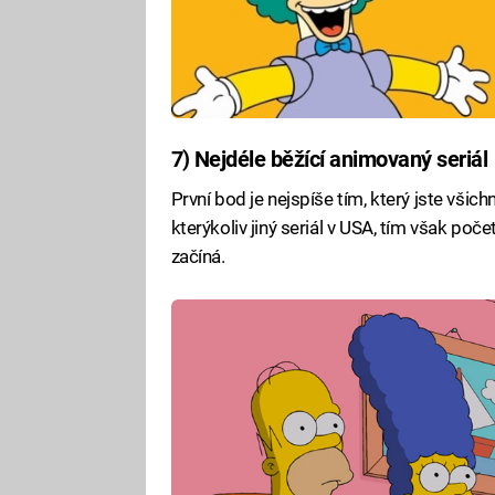
7) Nejdéle běžící animovaný seriál
První bod je nejspíše tím, který jste všich
kterýkoliv jiný seriál v USA, tím však poč
začíná.