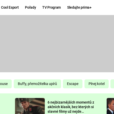
Cool Esport
Pořady
TV Program
Sledujte prima+
Hry
Zábava
MAFIA
ZÁBAVN
GALERI
GTA 6
NEJLEP
KINGDOM
KOMEDI
COME:
DELIVERANCE
CHUCK
House
Buffy, přemožitelka upírů
Escape
Plnej kotel
NORRIS
ESPORT
6 nejbizarnějších momentů z
DEADP
akčních klasik, bez kterých si
slavné filmy už nejde