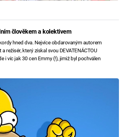
dním člověkem a kolektivem
kordy hned dva. Nejvíce obdarovaným autorem
nt a režisér, který získal svou DEVATENÁCTOU
e i víc jak 30 cen Emmy (!), jimiž byl pochválen