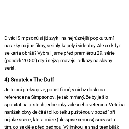
Diváci Simpsonů si již zvykli na nejrůznější popkulturní
narážky na jiné filmy, seriály, kapely i videohry. Ale co když
se karta obrátí? Vybrali jsme před premiérou 29. série
(pondělí 20.50!) čtyři nejzajímavější odkazy na slavný
seriál.
4) Smutek v The Duff
Je to asi překvapivé, počet filmů, v nichž došlo na
reference na Simpsonovi, je tak mrňavý, že by je šlo
spočítat na prstech jedné ruky válečného veterána. Většina
narážek obvykle čítá toliko telku puštěnou v pozadí při
nějaké scéně, která může (ale spíše nemusí) souviset s
tím, co se děje před bednou. Výjimkou je snad teen biják