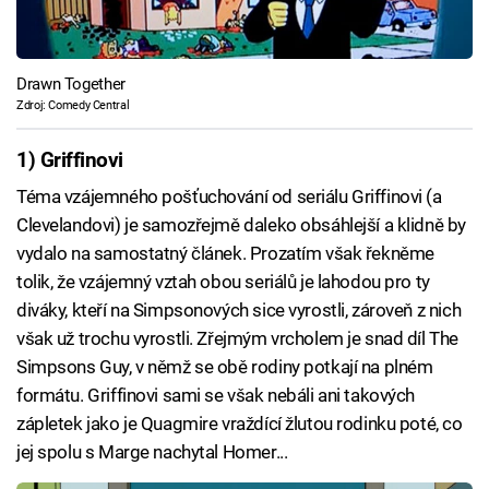
Drawn Together
Zdroj: Comedy Central
1) Griffinovi
Téma vzájemného pošťuchování od seriálu Griffinovi (a
Clevelandovi) je samozřejmě daleko obsáhlejší a klidně by
vydalo na samostatný článek. Prozatím však řekněme
tolik, že vzájemný vztah obou seriálů je lahodou pro ty
diváky, kteří na Simpsonových sice vyrostli, zároveň z nich
však už trochu vyrostli. Zřejmým vrcholem je snad díl The
Simpsons Guy, v němž se obě rodiny potkají na plném
formátu. Griffinovi sami se však nebáli ani takových
zápletek jako je Quagmire vraždící žlutou rodinku poté, co
jej spolu s Marge nachytal Homer...