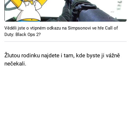
Cool Esport
Pořady
Věděli jste o vtipném odkazu na Simpsonovi ve hře Call of
TV Program
Duty: Black Ops 2?
Sledujte prima+
Žlutou rodinku najdete i tam, kde byste ji vážně
nečekali.
Přihlášení
Sledujte nás