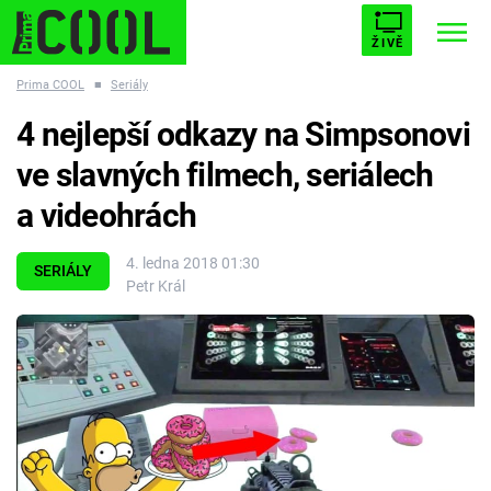
ŽIVĚ
Prima COOL
■
Seriály
STARHOUSE
BUFFY, PŘEMOŽITELKA UPÍRŮ
Trendy:
4 nejlepší odkazy na Simpsonovi
ESCAPE
PLNEJ KOTEL
AVENGERS 5
ve slavných filmech, seriálech
a videohrách
4. ledna 2018 01:30
SERIÁLY
Petr Král
Témata
Filmy
Seriály
Hry