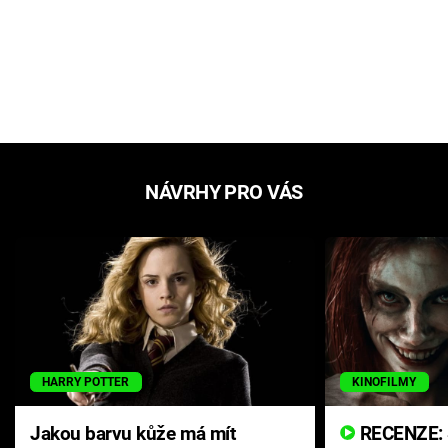
NÁVRHY PRO VÁS
HARRY POTTER
KINOFILMY
Jakou barvu kůže má mít
RECENZE: Smrtelné zlo se