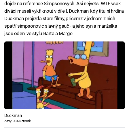
dojde na reference Simpsonových. Asi největší WTF však
diváci museli vykřiknout v díle I, Duckman, kdy titulní hrdina
Duckman projíždá staré filmy, přičemž v jednom z nich
spatří simpsonovic slavný gauč - a jeho syn a manželka
jsou oděni ve stylu Barta a Marge.
Duckman
Zdroj: USA Network