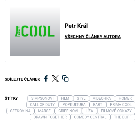
Petr Král
VŠECHNY ČLÁNKY AUTORA
SDÍLEJTE ČLÁNEK
ŠTÍTKY
SIMPSONOVI
FILM
STYL
VIDEOHRA
HOMER
CALL OF DUTY
POPKULTURA
BART
PRIMA COOL
GEEKOVINA
MARGE
GRIFFINOVI
LÍZA
FILMOVÉ ODKAZY
DRAWN TOGETHER
COMEDY CENTRAL
THE DUFF