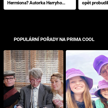
Hermiona? Autorka Harryho
opět probudi
Pottera přišla s ráznou
přichází s n
odpovědí
hororovou n
POPULÁRNÍ POŘADY NA PRIMA COOL