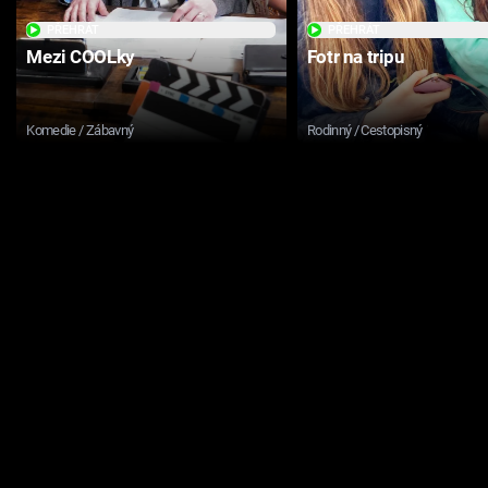
PŘEHRÁT
PŘEHRÁT
Mezi COOLky
Fotr na tripu
Komedie / Zábavný
Rodinný / Cestopisný