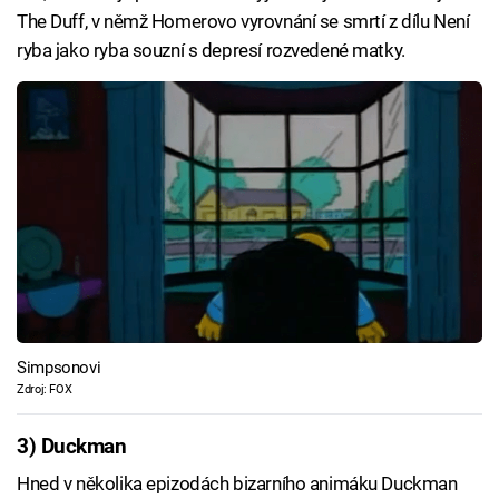
The Duff, v němž Homerovo vyrovnání se smrtí z dílu Není
ryba jako ryba souzní s depresí rozvedené matky.
Simpsonovi
Zdroj: FOX
3) Duckman
Hned v několika epizodách bizarního animáku Duckman