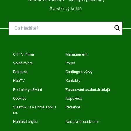
Tvarohové knedlíky
Nejlepší palačinky
Švestkový koláč
O FTV Prima
Management
Volná místa
Press
Reklama
Castingy a výzvy
HbbTV
Kontakty
Podmínky užívání
Zpracování osobních údajů
Cookies
Nápověda
Vlastník FTV Prima spol. s
Redakce
r.o.
Nahlásit chybu
Nastavení soukromí