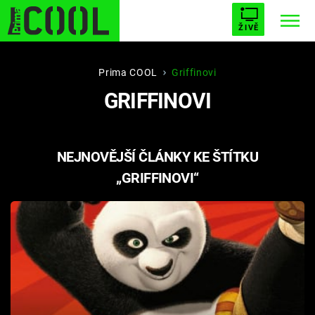
ŽIVĚ
STARHOUSE
BUFFY, PŘEMOŽITELKA UPÍRŮ
Trendy:
Prima COOL
Griffinovi
GRIFFINOVI
ESCAPE
PLNEJ KOTEL
AVENGERS 5
NEJNOVĚJŠÍ ČLÁNKY KE ŠTÍTKU
„GRIFFINOVI“
Témata
Filmy
Seriály
Hry