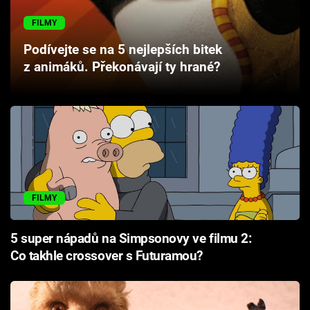
Cool Esport
FILMY
Pořady
Podívejte se na 5 nejlepších bitek
z animáků. Překonávají ty hrané?
TV Program
Sledujte prima+
Přihlášení
FILMY
Sledujte nás
5 super nápadů na Simpsonovy ve filmu 2:
Co takhle crossover s Futuramou?