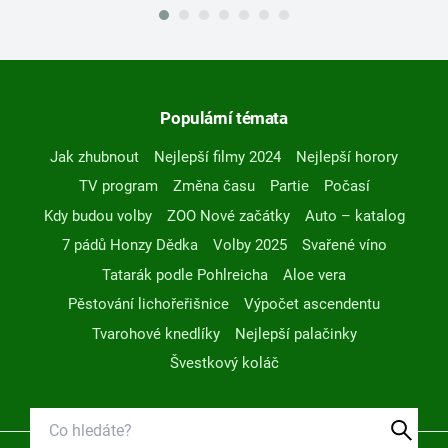
Populární témata
Jak zhubnout
Nejlepší filmy 2024
Nejlepší horory
TV program
Změna času
Partie
Počasí
Kdy budou volby
ZOO Nové začátky
Auto – katalog
7 pádů Honzy Dědka
Volby 2025
Svařené víno
Tatarák podle Pohlreicha
Aloe vera
Pěstování lichořeřišnice
Výpočet ascendentu
Tvarohové knedlíky
Nejlepší palačinky
Švestkový koláč