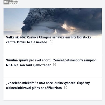
Válka skladů: Rusko a Ukrajina si navzájem ničí logistická
centra, k míru to ale nevede
Smutná zpráva pro svět sportu: Zemřel pětinásobný šampion
NBA. Nelson zářil i jako trenér
„Veselého mlékaře“ z USA chce Rusko vyhostit. Úspěšný
cizinec kritizoval plány na těžbu zlata