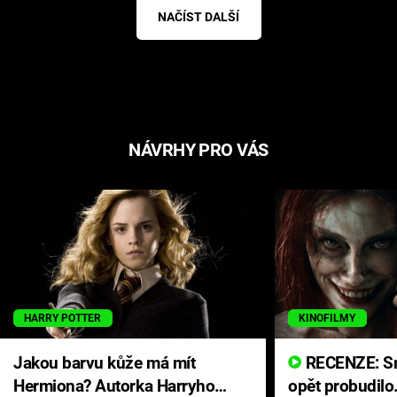
NAČÍST DALŠÍ
NÁVRHY PRO VÁS
HARRY POTTER
KINOFILMY
Jakou barvu kůže má mít
RECENZE: Smrtelné zlo se
Hermiona? Autorka Harryho
opět probudilo